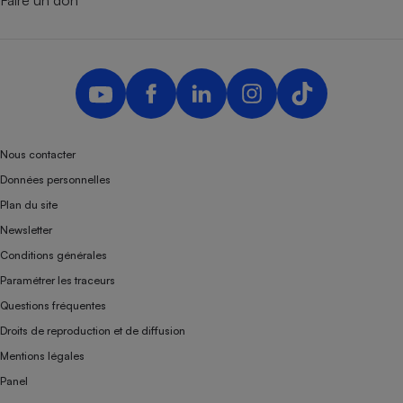
Faire un don
Téléphone mobile -
Smartphone
Plaque de cuisson à
induction
Climatiseur -
Ventilateur
Nous contacter
Données personnelles
Antivirus
Plan du site
Newsletter
Climatiseur -
Ventilateur
Conditions générales
Paramétrer les traceurs
Questions fréquentes
Droits de reproduction et de diffusion
Mentions légales
Panel