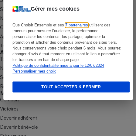
S’abonner au site
Gérer mes cookies
S’abonner au magazine
Petit électroménager - U
Complément
Nos newsletters
alimentaire
Mutuelle
Que Choisir Ensemble et ses
7 partenaires
utilisent des
Commander une parution
Assurance emprunteur
traceurs pour mesurer l’audience, la performance,
Appli Quel Produit
personnaliser les contenus, les partager, optimiser la
promotion et afficher des contenus provenant de sites tiers.
Tous nos tests de produits
Nous conserverons votre choix pendant 6 mois. Vous pourrez
Accompagner
changer d’avis à tout moment en utilisant le lien « paramétrer
Matelas
Tous nos comparateurs
les traceurs » en bas de chaque page.
Champagne
bouteille
Politique de confidentialité mise à jour le 12/07/2024
Nos services
Banque en 
Personnaliser mes choix
Soumettre un litige
Téléviseur
Antimoustique
Rencontrer une association locale
TOUT ACCEPTER & FERMER
Lave-linge
Mobiliser
Combats
Victoires
Devenir adhérent
Radiateur électrique
Devenir bénévole