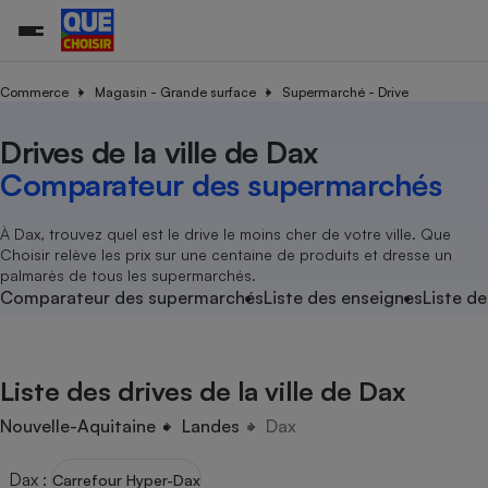
Commerce
Magasin - Grande surface
Supermarché - Drive
Drives de la ville de Dax
Additifs a
Comparate
Comparatif
Comparateu
Comparatif
Comparateu
Comparatif
Comparati
Substances
Toutes les actualités
Tous les services
Tous nos combats
L’association
Organismes de défense 
Train
supermarc
cosmétiqu
Comparateur des supermarchés
Comparateu
Achat - Vente - Travaux
Démarche administrative
Enquêtes
Nos actions
Nos missions
Système judiciaire
Transport aérien
gratuit
Copropriété
Famille
Guides d'achat
Nos grandes victoires
Notre méthodologie
À Dax, trouvez quel est le drive le moins cher de votre ville. Que
Location
Senior
Choisir relève les prix sur une centaine de produits et dresse un
Comparateu
Comparate
Comparati
Comparatif
Comparate
Comparatif
Comparatif
Conseils
Les billets de la présidente
Notre financement
palmarès de tous les supermarchés.
supermarc
électrique
Service marchand
Magasin - Grande surfac
Sport
Soumettre un litige
Comparateur des supermarchés
Liste des enseignes
Liste de
Brèves
Nos associations locales
Nos partenaires
Air
Marketing - Fidélisation
Vacances - Tourisme
Lettres types
Nous rejoindre
Nous rejoindre
Déchet
Méthode de vente - Abu
Rencontrer une association locale
Comparate
Comparatif
Comparatif
Comparatif
Comparatif
En savoir plus sur Que Choisir Ensemble
Liste des drives de la ville de Dax
Eau
s
Agriculture
Achat - Vente - Location
Energie
Nouvelle-Aquitaine
Landes
Dax
Nutrition
Assurance auto
-nous ?
Produit alimentaire
Carburant
Comparati
Comparati
Comparati
Comparate
Dax
:
Carrefour Hyper-Dax