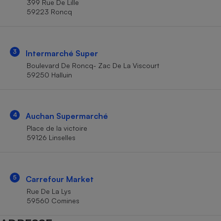
399 Rue De Lille
Téléphone mobile -
59223 Roncq
Smartphone
Plaque de cuisson à
induction
3
Intermarché Super
Boulevard De Roncq- Zac De La Viscourt
Climatiseur -
59250 Halluin
Ventilateur
Antivirus
4
Auchan Supermarché
Place de la victoire
Climatiseur -
Ventilateur
59126 Linselles
5
Carrefour Market
Rue De La Lys
59560 Comines