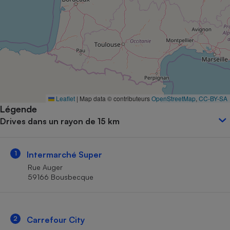
Petit électroménager - U
Complément
alimentaire
Mutuelle
Assurance emprunteur
Matelas
Leaflet
|
Map data © contributeurs
OpenStreetMap
,
CC-BY-SA
Champagne
Légende
bouteille
Banque en 
Drives dans un rayon de 15 km
Téléviseur
Antimoustique
Lave-linge
1
Intermarché Super
Rue Auger
59166 Bousbecque
Radiateur électrique
2
Carrefour City