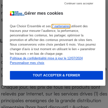
Continuer sans accepter
Notre comparateur de supermarchés propose le
niveau de prix des supermarchés, géolocalisés
Gérer mes cookies
sur le territoire français.
Que Choisir Ensemble et ses
7 partenaires
utilisent des
traceurs pour mesurer l’audience, la performance,
personnaliser les contenus, les partager, optimiser la
Les comparaisons de prix
promotion et afficher des contenus provenant de sites tiers.
Nous conserverons votre choix pendant 6 mois. Vous pourrez
changer d’avis à tout moment en utilisant le lien « paramétrer
les traceurs » en bas de chaque page.
Les comparaisons sont réalisées sur l’ensemble
Politique de confidentialité mise à jour le 12/07/2024
des produits des magasins. Les produits de
Personnaliser mes choix
marques de distributeurs (MDD) sont comparés à
leurs équivalents chez leurs concurrents.
TOUT ACCEPTER & FERMER
Chaque jour, les prix de tous les produits sont
relevés par Internet, sur les services drives (1) des
principales enseignes de la grande distribution
alimentaire (hors hard discount) : Auchan,