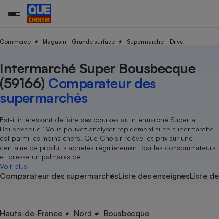
Commerce
Magasin - Grande surface
Supermarché - Drive
Intermarché Super Bousbecque
Additifs a
Comparate
Comparatif
Comparateu
Comparatif
Comparateu
Comparatif
Comparati
Substances
Toutes les actualités
Tous les services
Tous nos combats
L’association
Organismes de défense 
Train
supermarc
cosmétiqu
(59166)
Comparateur des
Comparateu
Achat - Vente - Travaux
Démarche administrative
Enquêtes
Nos actions
Nos missions
Système judiciaire
Transport aérien
gratuit
supermarchés
Copropriété
Famille
Guides d'achat
Nos grandes victoires
Notre méthodologie
Location
Senior
Comparateu
Comparate
Comparati
Comparatif
Comparate
Comparatif
Comparatif
Est-il intéressant de faire ses courses au Intermarché Super à
Conseils
Les billets de la présidente
Notre financement
supermarc
électrique
Bousbecque ’ Vous pouvez analyser rapidement si ce supermarché
Service marchand
Magasin - Grande surfac
Sport
Soumettre un litige
Brèves
Nos associations locales
Nos partenaires
est parmi les moins chers. Que Choisir relève les prix sur une
Air
Marketing - Fidélisation
Vacances - Tourisme
Lettres types
centaine de produits achetés régulièrement par les consommateurs
Nous rejoindre
Nous rejoindre
Déchet
et dresse un palmarès de
Méthode de vente - Abu
Rencontrer une association locale
Comparate
Comparatif
Comparatif
Comparatif
Comparatif
Voir plus
En savoir plus sur Que Choisir Ensemble
Eau
Comparateur des supermarchés
Liste des enseignes
Liste de
s
Agriculture
Achat - Vente - Location
Energie
Nutrition
Assurance auto
-nous ?
Produit alimentaire
Carburant
Comparati
Comparati
Comparati
Comparate
Hauts-de-France
Nord
Bousbecque