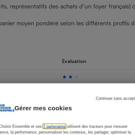
its, représentatifs des achats d’un foyer français
u panier moyen pondéré selon les différents profils
s
Réfrigérateur
Évaluation
Continuer sans accept
Gérer mes cookies
Choisir Ensemble et ses
7 partenaires
utilisent des traceurs pour mesurer
ience, la performance, personnaliser les contenus, les partager, optimiser la