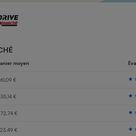
Électricité - Gaz
Appareil photo
numérique
Four encastrable
CHÉ
Lessive
anier moyen
Éva
61,09 €
35,14 €
Aspirateur
72,74 €
23,49 €