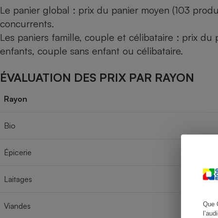
Le panier global : prix du panier moyen (103 produ
concurrents.
Les paniers famille, couple et célibataire : prix d
Cafetière à expresso
enfants, couple sans enfant ou célibataire.
ÉVALUATION DES PRIX PAR RAYON
Rayon
Bio
Robot ménager
Épicerie
Laitages
Que 
Viandes
l’aud