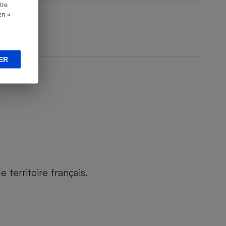
tre
en «
ER
territoire français.