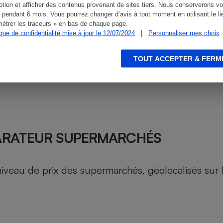
tion et afficher des contenus provenant de sites tiers. Nous conserverons vo
 pendant 6 mois. Vous pourrez changer d’avis à tout moment en utilisant le li
étrer les traceurs » en bas de chaque page.
ique de confidentialité mise à jour le 12/07/2024
|
Personnaliser mes choix
TOUT ACCEPTER & FERM
ARATEUR SUPERMARCHÉS
au de prix des supermarchés, géolocalisés sur le 