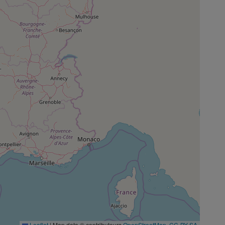
Leaflet
|
Map data © contributeurs
OpenStreetMap
,
CC-BY-SA