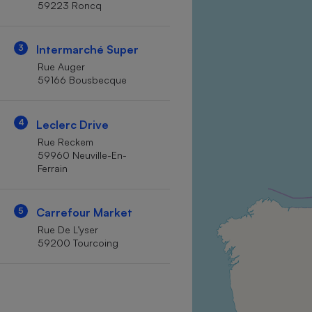
59223 Roncq
Internet
Gros électroménager
Téléphonie
3
Intermarché Super
Petit électroménager 
Rue Auger
Complément
59166 Bousbecque
alimentaire
Mutuelle
Assurance emprunteu
4
Leclerc Drive
Rue Reckem
59960 Neuville-En-
Ferrain
Matelas
Champa
boutei
Banque 
5
Carrefour Market
Téléviseur
Rue De L’yser
Antimoustique
59200 Tourcoing
Lave-linge