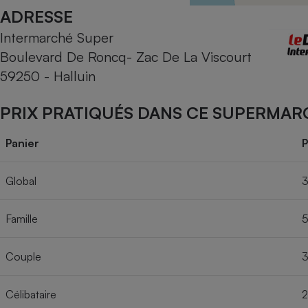
Radiateur électrique
ADRESSE
Intermarché Super
Téléphone mobile -
Boulevard De Roncq- Zac De La Viscourt
Smartphone
Plaque de cuisson à
59250 - Halluin
induction
PRIX PRATIQUÉS DANS CE SUPERMAR
Climatiseur -
Panier
P
Ventilateur
Global
3
Antivirus
Famille
5
Climatiseur -
Ventilateur
Couple
3
Célibataire
2