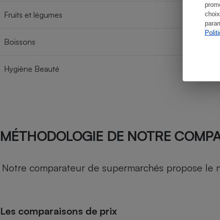
promo
Fruits et légumes
choix
param
Polit
Boissons
Hygiène Beauté
MÉTHODOLOGIE DE NOTRE COMP
Notre comparateur de supermarchés propose le nive
Les comparaisons de prix