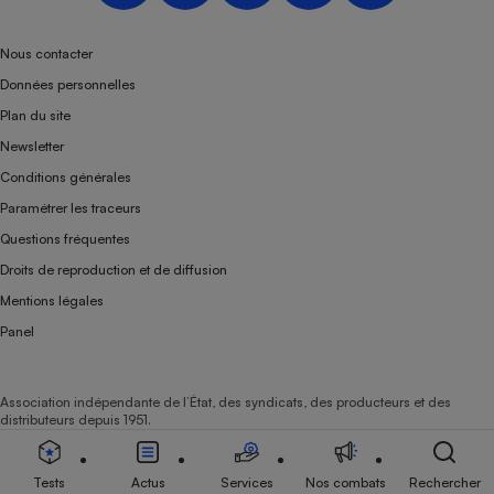
Téléphone mobile -
Smartphone
Plaque de cuisson à
Nous contacter
induction
Données personnelles
Plan du site
Newsletter
Climatiseur -
Conditions générales
Ventilateur
Paramétrer les traceurs
Questions fréquentes
Antivirus
Droits de reproduction et de diffusion
Climatiseur -
Mentions légales
Ventilateur
Panel
Association indépendante de l’État, des syndicats, des producteurs et des
distributeurs depuis 1951.
Tests
Actus
Services
Nos combats
Rechercher