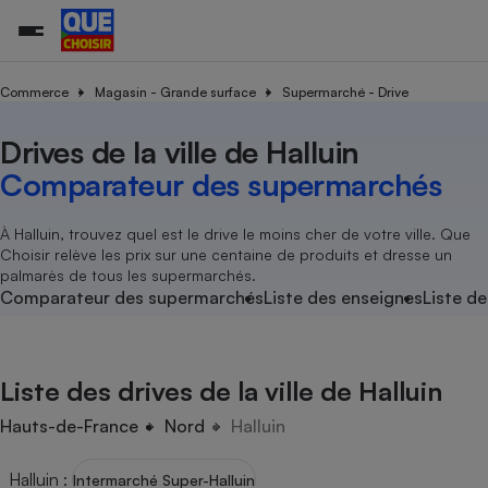
Commerce
Magasin - Grande surface
Supermarché - Drive
Drives de la ville de Halluin
Additifs a
Comparate
Comparatif
Comparateu
Comparatif
Comparateu
Comparatif
Comparati
Substances
Toutes les actualités
Tous les services
Tous nos combats
L’association
Organismes de défense 
Train
supermarc
cosmétiqu
Comparateur des supermarchés
Comparateu
Achat - Vente - Travaux
Démarche administrative
Enquêtes
Nos actions
Nos missions
Système judiciaire
Transport aérien
gratuit
Copropriété
Famille
Guides d'achat
Nos grandes victoires
Notre méthodologie
À Halluin, trouvez quel est le drive le moins cher de votre ville. Que
Location
Senior
Choisir relève les prix sur une centaine de produits et dresse un
Comparateu
Comparate
Comparati
Comparatif
Comparate
Comparatif
Comparatif
Conseils
Les billets de la présidente
Notre financement
palmarès de tous les supermarchés.
supermarc
électrique
Service marchand
Magasin - Grande surfac
Sport
Soumettre un litige
Comparateur des supermarchés
Liste des enseignes
Liste de
Brèves
Nos associations locales
Nos partenaires
Air
Marketing - Fidélisation
Vacances - Tourisme
Lettres types
Nous rejoindre
Nous rejoindre
Déchet
Méthode de vente - Abu
Rencontrer une association locale
Comparate
Comparatif
Comparatif
Comparatif
Comparatif
En savoir plus sur Que Choisir Ensemble
Liste des drives de la ville de Halluin
Eau
s
Agriculture
Achat - Vente - Location
Energie
Hauts-de-France
Nord
Halluin
Nutrition
Assurance auto
-nous ?
Produit alimentaire
Carburant
Comparati
Comparati
Comparati
Comparate
Halluin
:
Intermarché Super-Halluin