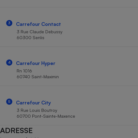
Téléphone mobile -
Smartphone
Plaque de cuisson à
induction
3
Carrefour Contact
3 Rue Claude Debussy
60300 Senlis
Climatiseur -
Ventilateur
4
Carrefour Hyper
Antivirus
Rn 1016
60740 Saint-Maximin
Climatiseur -
Ventilateur
5
Carrefour City
3 Rue Louis Boutroy
60700 Pont-Sainte-Maxence
ADRESSE