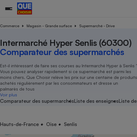
Commerce
Magasin - Grande surface
Supermarché - Drive
Intermarché Hyper Senlis (60300)
Additifs a
Comparate
Comparatif
Comparateu
Comparatif
Comparateu
Comparatif
Comparati
Substances
Toutes les actualités
Tous les services
Tous nos combats
L’association
Organismes de défense 
Train
supermarc
cosmétiqu
Comparateur des supermarchés
Comparateu
Achat - Vente - Travaux
Démarche administrative
Enquêtes
Nos actions
Nos missions
Système judiciaire
Transport aérien
gratuit
Copropriété
Famille
Guides d'achat
Nos grandes victoires
Notre méthodologie
Est-il intéressant de faire ses courses au Intermarché Hyper à Senlis ’
Location
Senior
Vous pouvez analyser rapidement si ce supermarché est parmi les
Comparateu
Comparate
Comparati
Comparatif
Comparate
Comparatif
Comparatif
Conseils
Les billets de la présidente
Notre financement
moins chers. Que Choisir relève les prix sur une centaine de produits
supermarc
électrique
Service marchand
Magasin - Grande surfac
Sport
Soumettre un litige
achetés régulièrement par les consommateurs et dresse un
Brèves
Nos associations locales
Nos partenaires
Air
palmarès de tous
Marketing - Fidélisation
Vacances - Tourisme
Lettres types
Voir plus
Nous rejoindre
Nous rejoindre
Déchet
Comparateur des supermarchés
Liste des enseignes
Liste de
Méthode de vente - Abu
Rencontrer une association locale
Comparate
Comparatif
Comparatif
Comparatif
Comparatif
En savoir plus sur Que Choisir Ensemble
Eau
s
Agriculture
Achat - Vente - Location
Energie
Nutrition
Assurance auto
Hauts-de-France
Oise
Senlis
-nous ?
Produit alimentaire
Carburant
Comparati
Comparati
Comparati
Comparate