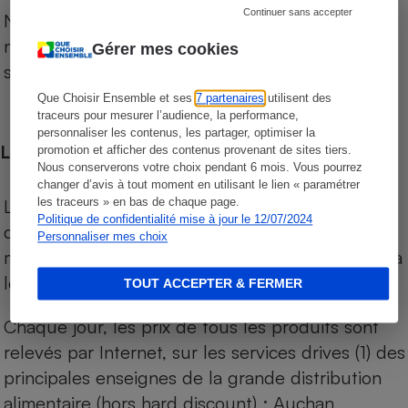
Continuer sans accepter
Notre comparateur de supermarchés propose le
niveau de prix des supermarchés, géolocalisés
Gérer mes cookies
sur le territoire français.
Que Choisir Ensemble et ses
7 partenaires
utilisent des
traceurs pour mesurer l’audience, la performance,
personnaliser les contenus, les partager, optimiser la
Les comparaisons de prix
promotion et afficher des contenus provenant de sites tiers.
Nous conserverons votre choix pendant 6 mois. Vous pourrez
changer d’avis à tout moment en utilisant le lien « paramétrer
Les comparaisons sont réalisées sur l’ensemble
les traceurs » en bas de chaque page.
Politique de confidentialité mise à jour le 12/07/2024
des produits des magasins. Les produits de
Personnaliser mes choix
marques de distributeurs (MDD) sont comparés à
leurs équivalents chez leurs concurrents.
TOUT ACCEPTER & FERMER
Chaque jour, les prix de tous les produits sont
relevés par Internet, sur les services drives (1) des
principales enseignes de la grande distribution
alimentaire (hors hard discount) : Auchan,