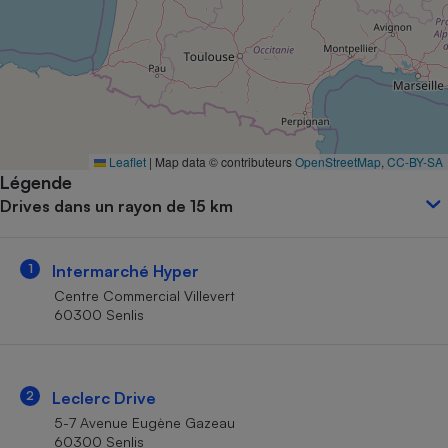
Petit électroménager - U
Complément
alimentaire
Mutuelle
Assurance emprunteur
Leaflet
|
Map data © contributeurs
OpenStreetMap
,
CC-BY-SA
Légende
Matelas
Champagne
Drives dans un rayon de 15 km
bouteille
Banque en 
Téléviseur
1
Intermarché Hyper
Antimoustique
Lave-linge
Centre Commercial Villevert
60300 Senlis
Radiateur électrique
2
Leclerc Drive
5-7 Avenue Eugène Gazeau
60300 Senlis