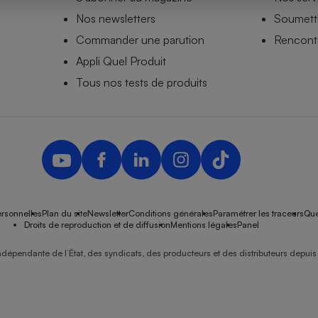
Nos newsletters
Soumettr
Commander une parution
Rencontr
Appli Quel Produit
- Ustensile
Foie gras
Tous nos tests de produits
Aide auditive
r
Assurance vie
Poêle à granulés
gne - Comment choisir une
lle de champagne
en ligne
rsonnelles
Plan du site
Newsletter
Conditions générales
Paramétrer les traceurs
Que
Ordinateur portable
Droits de reproduction et de diffusion
Mentions légales
Panel
Crème solaire
Lave-vaisselle
ndépendante de l’État, des syndicats, des producteurs et des distributeurs depuis 