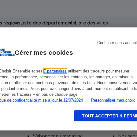
atif sèche-linge
atif smartphone
atif nettoyeur haute
ateur mutuelle
on
s régions
Liste des départements
Liste des villes
Réparation
Obsèques - Pompes
teur des devis d’opticiens
Continuer sans accept
Senlis
funèbres
eur-congélateur
dio
 robot
Gérer mes cookies
nduction
son
ranulés
irante
e multifonction
électrique
Choisir Ensemble et ses
7 partenaires
utilisent des traceurs pour mesurer
is
Leclerc Drive-Senlis
ience, la performance, personnaliser les contenus, les partager, optimiser la
Panneaux
r mobile
r portable
tion et afficher des contenus provenant de sites tiers. Nous conserverons vo
photovoltaïques
 pendant 6 mois. Vous pourrez changer d’avis à tout moment en utilisant le li
 Médicament
 balai
étrer les traceurs » en bas de chaque page.
ique de confidentialité mise à jour le 12/07/2024
|
Personnaliser mes choix
omplémentaire santé
 traîneau
ctile
Circuits courts et
alimentation locale
Puériculture - Produit
 automatique
pour bébé
TOUT ACCEPTER & FERM
Informer
Acco
Banque en ligne
seur
S’abonner au site
Tous no
vapeur
S’abonner au magazine
Nos serv