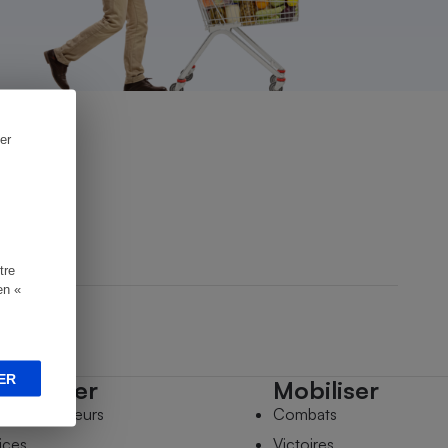
er
tre
en «
ER
mpagner
Mobiliser
s comparateurs
Combats
ices
Victoires