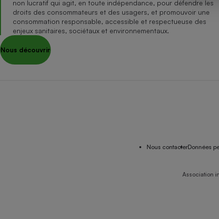
non lucratif qui agit, en toute indépendance, pour défendre les
Internet
droits des consommateurs et des usagers, et promouvoir une
consommation responsable, accessible et respectueuse des
Gros électroménager
Téléphonie
enjeux sanitaires, sociétaux et environnementaux.
Petit électroménager 
Nous découvrir
Complément
alimentaire
Mutuelle
Assurance emprunteu
Matelas
Champa
boutei
Banque 
Nous contacter
Données pe
Téléviseur
Antimoustique
Lave-linge
Association i