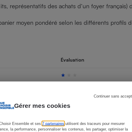
its, représentatifs des achats d’un foyer français
u panier moyen pondéré selon les différents profils
s
Réfrigérateur
Évaluation
Continuer sans accept
Gérer mes cookies
Choisir Ensemble et ses
7 partenaires
utilisent des traceurs pour mesurer
ience, la performance, personnaliser les contenus, les partager, optimiser la