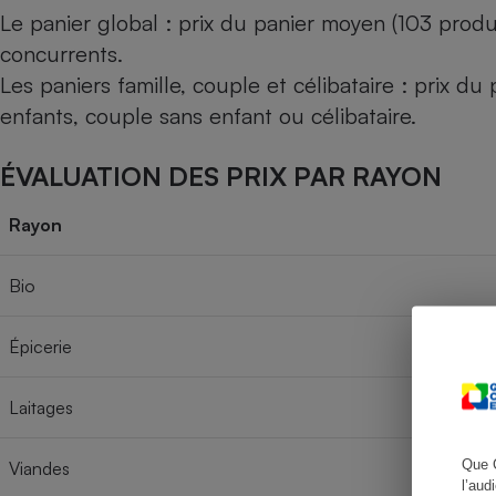
Le panier global : prix du panier moyen (103 produ
concurrents.
Les paniers famille, couple et célibataire : prix d
Cafetière à expresso
enfants, couple sans enfant ou célibataire.
ÉVALUATION DES PRIX PAR RAYON
Rayon
Bio
Robot ménager
Épicerie
Laitages
Que 
Viandes
l’aud