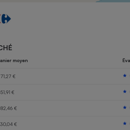
Électricité - Gaz
Appareil photo
numérique
Four encastrable
CHÉ
Lessive
anier moyen
Éva
71,27 €
51,91 €
Aspirateur
82,46 €
30,04 €