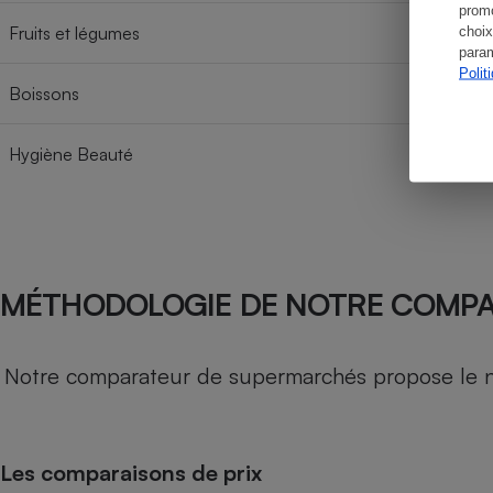
promo
Fruits et légumes
choix
param
Polit
Boissons
Hygiène Beauté
MÉTHODOLOGIE DE NOTRE COMP
Notre comparateur de supermarchés propose le nive
Les comparaisons de prix