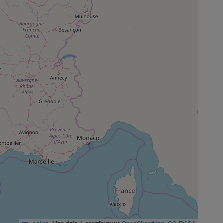
Leaflet
|
Map data © contributeurs
OpenStreetMap
,
CC-BY-SA