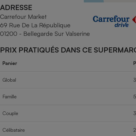
Radiateur électrique
ADRESSE
Carrefour Market
Téléphone mobile -
69 Rue De La République
Smartphone
Plaque de cuisson à
01200 - Bellegarde Sur Valserine
induction
PRIX PRATIQUÉS DANS CE SUPERMAR
Climatiseur -
Panier
P
Ventilateur
Global
3
Antivirus
Famille
5
Climatiseur -
Ventilateur
Couple
3
Célibataire
2