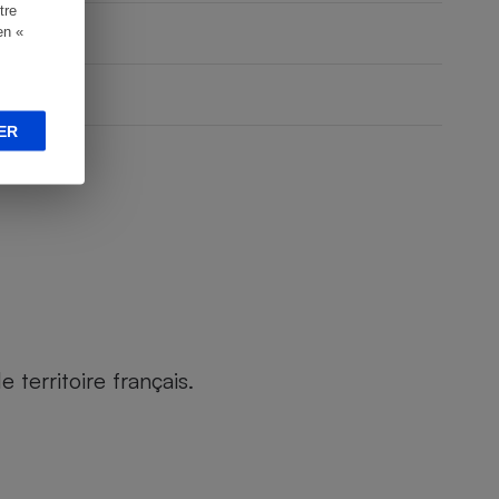
tre
en «
ER
territoire français.