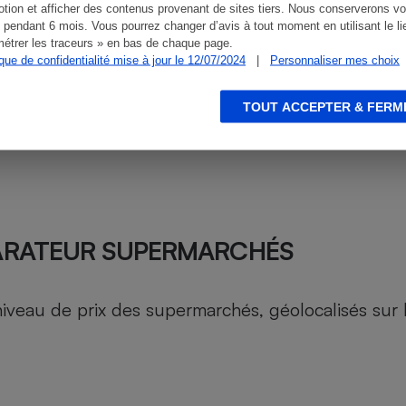
tion et afficher des contenus provenant de sites tiers. Nous conserverons vo
 pendant 6 mois. Vous pourrez changer d’avis à tout moment en utilisant le li
étrer les traceurs » en bas de chaque page.
ique de confidentialité mise à jour le 12/07/2024
|
Personnaliser mes choix
TOUT ACCEPTER & FERM
ARATEUR SUPERMARCHÉS
au de prix des supermarchés, géolocalisés sur le 