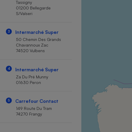
Tassigny
Internet
01200 Bellegarde
S/Valseri
Gros électroménager
Téléphonie
Petit électroménager 
Complément
3
Intermarché Super
alimentaire
50 Chemin Des Grands
Mutuelle
Assurance emprunteu
Chavannoux Zac
74520 Vulbens
4
Intermarché Super
Matelas
Champa
Za Du Pré Munny
boutei
01630 Peron
Banque 
Téléviseur
5
Carrefour Contact
Antimoustique
Lave-linge
149 Route Du Tram
74270 Frangy