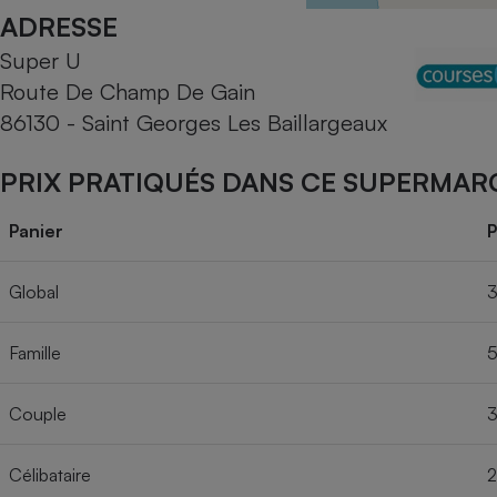
Radiateur électrique
ADRESSE
Super U
Téléphone mobile -
Route De Champ De Gain
Smartphone
Plaque de cuisson à
86130 - Saint Georges Les Baillargeaux
induction
PRIX PRATIQUÉS DANS CE SUPERMAR
Climatiseur -
Panier
P
Ventilateur
Global
3
Antivirus
Famille
5
Climatiseur -
Ventilateur
Couple
3
Célibataire
2