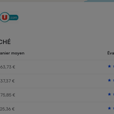
Électricité - Gaz
Appareil photo
numérique
Four encastrable
CHÉ
Lessive
anier moyen
Éva
63,73 €
37,37 €
Aspirateur
75,85 €
25,36 €