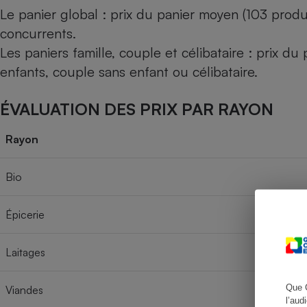
Le panier global : prix du panier moyen (103 produ
concurrents.
Les paniers famille, couple et célibataire : prix d
Cafetière à expresso
enfants, couple sans enfant ou célibataire.
ÉVALUATION DES PRIX PAR RAYON
Rayon
Bio
Robot ménager
Épicerie
Laitages
Que 
Viandes
l’aud