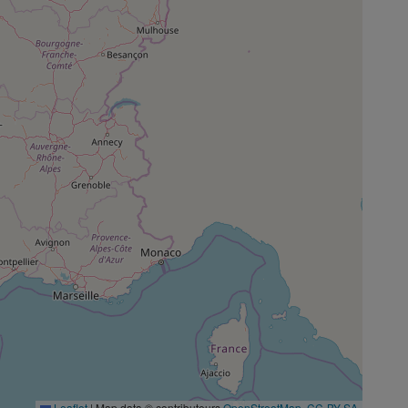
Leaflet
|
Map data © contributeurs
OpenStreetMap
,
CC-BY-SA