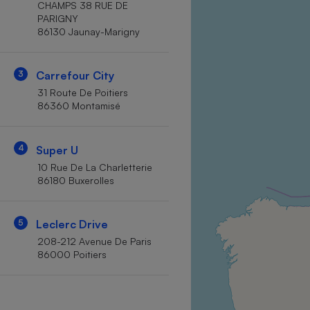
CHAMPS 38 RUE DE
Internet
PARIGNY
86130 Jaunay-Marigny
Gros électroménager
Téléphonie
Petit électroménager 
Complément
3
Carrefour City
alimentaire
31 Route De Poitiers
Mutuelle
Assurance emprunteu
86360 Montamisé
4
Super U
10 Rue De La Charletterie
Matelas
Champa
86180 Buxerolles
boutei
Banque 
Téléviseur
5
Leclerc Drive
Antimoustique
208-212 Avenue De Paris
Lave-linge
86000 Poitiers