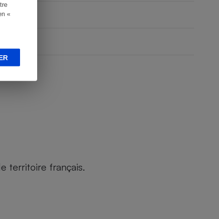
tre
en «
ER
territoire français.