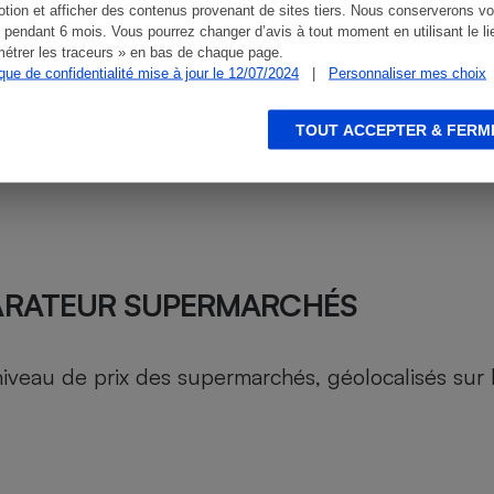
tion et afficher des contenus provenant de sites tiers. Nous conserverons vo
 pendant 6 mois. Vous pourrez changer d’avis à tout moment en utilisant le li
étrer les traceurs » en bas de chaque page.
ique de confidentialité mise à jour le 12/07/2024
|
Personnaliser mes choix
TOUT ACCEPTER & FERM
ARATEUR SUPERMARCHÉS
au de prix des supermarchés, géolocalisés sur le 