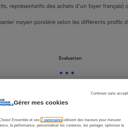
its, représentatifs des achats d’un foyer français
u panier moyen pondéré selon les différents profils
s
Réfrigérateur
Évaluation
Continuer sans accept
Gérer mes cookies
Choisir Ensemble et ses
7 partenaires
utilisent des traceurs pour mesurer
ience, la performance, personnaliser les contenus, les partager, optimiser la