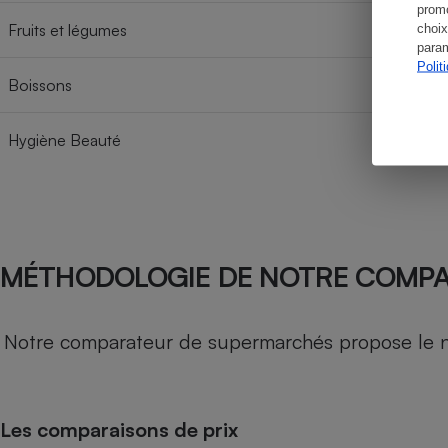
promo
Fruits et légumes
choix
param
Polit
Boissons
Hygiène Beauté
MÉTHODOLOGIE DE NOTRE COMP
Notre comparateur de supermarchés propose le nive
Les comparaisons de prix