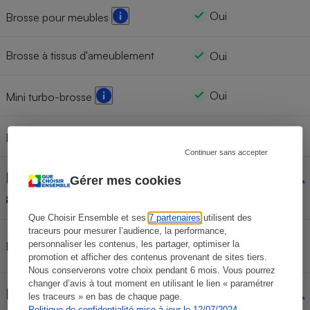
Oui
Brosse pour meubles
Brosse à tissus d'ameublement
Oui
Oui
Mini turbo-brosse
Non
Flexible
Continuer sans accepter
Rangement des
Gérer mes cookies
Oui
accessoires (principaux)
Que Choisir Ensemble et ses
7 partenaires
utilisent des
traceurs pour mesurer l’audience, la performance,
Sur la station de
personnaliser les contenus, les partager, optimiser la
Localisation
charge
promotion et afficher des contenus provenant de sites tiers.
Nous conserverons votre choix pendant 6 mois. Vous pourrez
changer d’avis à tout moment en utilisant le lien « paramétrer
Maintien en position
les traceurs » en bas de chaque page.
Non