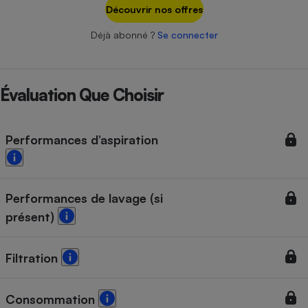
Téléphone mobile -
Découvrir nos offres
Smartphone
Plaque de cuisson à
Déjà abonné ?
Se connecter
induction
Évaluation Que Choisir
Climatiseur -
Ventilateur
Performances d’aspiration
Antivirus
Climatiseur -
Ventilateur
Performances de lavage (si
présent)
Filtration
Consommation