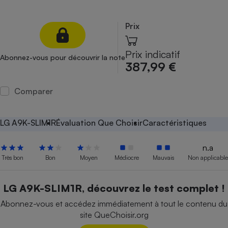
Petit électroménager - U
Complément
Prix
alimentaire
Mutuelle
Assurance emprunteur
Prix indicatif
Abonnez-vous pour découvrir la note
387,99 €
Comparer
Matelas
Champagne
bouteille
Banque en 
LG A9K-SLIM1R
Évaluation Que Choisir
Caractéristiques
Téléviseur
Antimoustique
n.a
Lave-linge
Très bon
Bon
Moyen
Médiocre
Mauvais
Non applicable
LG A9K-SLIM1R, découvrez le test complet !
Radiateur électrique
Abonnez-vous et accédez immédiatement à tout le contenu du
site QueChoisir.org