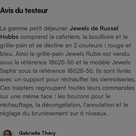
Avis du testeur
Petit électroménager - U
Complément
alimentaire
Mutuelle
La gamme petit déjeuner
Jewels de Russel
Assurance emprunteur
Hobbs
comprend la cafetière, la bouilloire et le
grille-pain et se décline en 2 couleurs : rouge et
bleu. Ainsi le grille-pain Jewels Rubis est vendu
Matelas
Champagne
sous la référence 18625-56 et le modèle Jewels
bouteille
Banque en 
Saphir sous la référence 18628-56. Ils sont livrés
avec un support pour réchauffer les viennoiseries.
Téléviseur
Antimoustique
Ces toasters regroupent toutes leurs commandes
Lave-linge
sur une même face : les boutons pour le
réchauffage, la décongélation, l’annulation et le
réglage du brunissement sur 6 niveaux.
Radiateur électrique
Gabrielle Théry