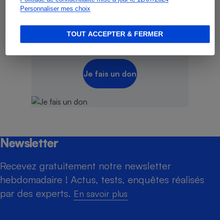
Soutenez-nous,
Personnaliser mes choix
rejoignez-nous,
Aujourd'hui, plus que jamais
, nous
TOUT ACCEPTER & FERMER
comptons sur votre soutien !
Je fais un don
Newsletter
Recevez gratuitement notre newsletter
hebdomadaire ! Actus, tests, enquêtes réalisés
par des experts.
En savoir plus