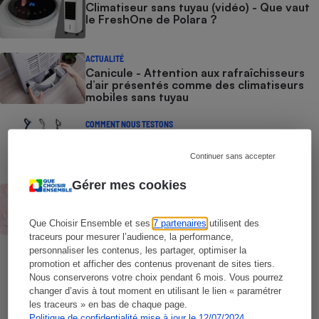
Climatiseur sans tuyau (vidéo) - Que vaut
le FreshOne de Polara ?
Cafetière à expressos
ACTUALITÉ
Canicule - Attention aux rafraîchisseurs
d’air présentés comme des climatiseurs
mobiles sans tuyau
COMMENT NOUS TESTONS
Nettoyeurs de sols - Le protocole
Continuer sans accepter
Robot ménager
Gérer mes cookies
BRÈVE
Sorbetières et machines à glaces​​​​​​ -
Performances, rapidité d’exécution,
Que Choisir Ensemble et ses
7 partenaires
utilisent des
facilité d’utilisation : nos tests en
traceurs pour mesurer l’audience, la performance,
laboratoire sont intraitables
personnaliser les contenus, les partager, optimiser la
promotion et afficher des contenus provenant de sites tiers.
Nous conserverons votre choix pendant 6 mois. Vous pourrez
changer d’avis à tout moment en utilisant le lien « paramétrer
les traceurs » en bas de chaque page.
Politique de confidentialité mise à jour le 12/07/2024