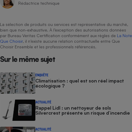
Téléphone mobile -
Rédactrice technique
Smartphone
Plaque de cuisson à
induction
La sélection de produits ou services est représentative du marché,
bien que non-exhaustive. À l’exception des autorisations données
par Bureau Veritas Certification conformément aux règles de
La Note
Que Choisir
, il n’existe aucune relation contractuelle entre Que
Climatiseur -
Choisir Ensemble et les professionnels référencés.
Ventilateur
Sur le même sujet
Antivirus
ENQUÊTE
Climatiseur -
Climatisation : quel est son réel impact
Ventilateur
écologique ?
ACTUALITÉ
Rappel Lidl : un nettoyeur de sols
Silvercrest présente un risque d’incendie
ACTUALITÉ