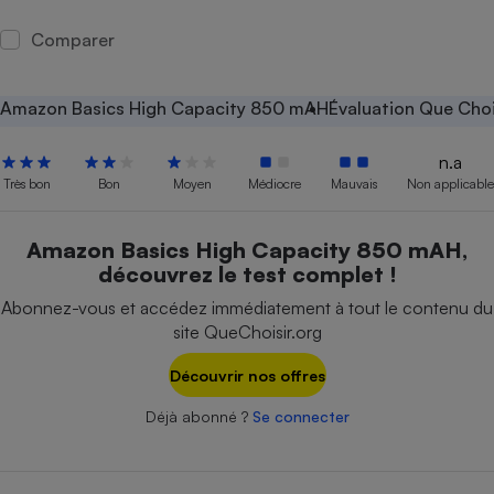
Petit électroménager - U
Comparer
Complément
alimentaire
Mutuelle
Assurance emprunteur
Amazon Basics High Capacity 850 mAH
Évaluation Que Choi
n.a
Très bon
Bon
Moyen
Médiocre
Mauvais
Non applicable
Matelas
Champagne
bouteille
Amazon Basics High Capacity 850 mAH,
Banque en 
découvrez le test complet !
Téléviseur
Abonnez-vous et accédez immédiatement à tout le contenu du
Antimoustique
Lave-linge
site QueChoisir.org
Découvrir nos offres
Déjà abonné ?
Se connecter
Radiateur électrique