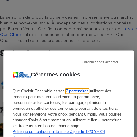
La sélection de produits ou services est représentative du marché,
bien que non-exhaustive. À l’exception des autorisations données
par Bureau Veritas Certification conformément aux règles de
La Note
Que Choisir
, il n’existe aucune relation contractuelle entre Que
Choisir Ensemble et les professionnels référencés.
Sur le même sujet
Continuer sans accepter
COMPARATEUR
Gérer mes cookies
Comparateur Gaz & Électricité gratuit -
Faites baisser votre facture annuelle
d’énergie
Que Choisir Ensemble et ses
7 partenaires
utilisent des
traceurs pour mesurer l’audience, la performance,
COMMENT NOUS TESTONS
personnaliser les contenus, les partager, optimiser la
Batteries domestiques - Le protocole
promotion et afficher des contenus provenant de sites tiers.
Nous conserverons votre choix pendant 6 mois. Vous pourrez
changer d’avis à tout moment en utilisant le lien « paramétrer
ACTUALITÉ
les traceurs » en bas de chaque page.
Prix de l’électricité - Les tarifs
Politique de confidentialité mise à jour le 12/07/2024