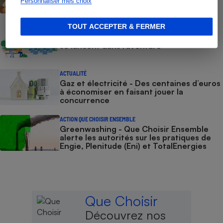
réglementés vont repartir à la hausse au
Personnaliser mes choix
1er août
TOUT ACCEPTER & FERMER
ENQUÊTE
Énergie citoyenne - Quand des habitants
se lancent dans l’aventure
ACTUALITÉ
Gaz et électricité - Des centaines d’euros
à économiser en faisant jouer la
concurrence
ACTION QUE CHOISIR ENSEMBLE
Greenwashing - Que Choisir Ensemble
alerte les autorités sur les pratiques de
Engie, Plenitude (Eni) et TotalEnergies
Que Choisir
Découvrez nos