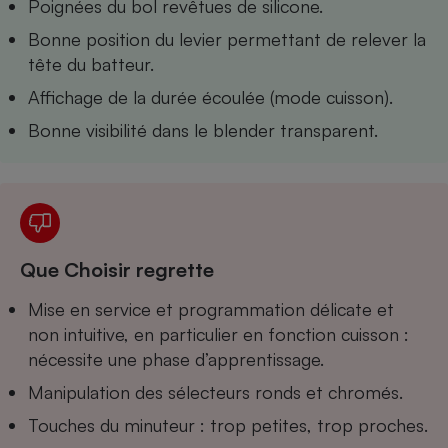
Poignées du bol revêtues de silicone.
Téléphone mobile -
Smartphone
Bonne position du levier permettant de relever la
Plaque de cuisson à
induction
tête du batteur.
Affichage de la durée écoulée (mode cuisson).
Bonne visibilité dans le blender transparent.
Climatiseur -
Ventilateur
Antivirus
Climatiseur -
Que Choisir regrette
Ventilateur
Mise en service et programmation délicate et
non intuitive, en particulier en fonction cuisson :
nécessite une phase d’apprentissage.
Manipulation des sélecteurs ronds et chromés.
Touches du minuteur : trop petites, trop proches.