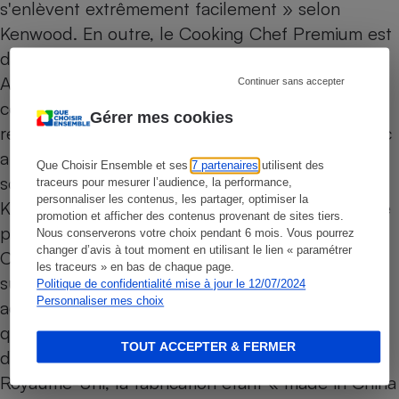
s'enlèvent extrêmement facilement » selon
Kenwood. En outre, le Cooking Chef Premium est
désormais livré de série avec le blender en verre
AT358 et le bol multifonction AT647 doté d’un
Continuer sans accepter
couteau et de 6 disques pour râper, émincer et
Gérer mes cookies
réaliser des juliennes de légumes. Son prix public
a également évolué et atteint désormais 1 290 €,
Que Choisir Ensemble et ses
7 partenaires
utilisent des
soit 200 € d’augmentation par rapport au
traceurs pour mesurer l’audience, la performance,
personnaliser les contenus, les partager, optimiser la
KM069. Mais sa durée de garantie a aussi évolué
promotion et afficher des contenus provenant de sites tiers.
pour atteindre 3 ans. Pour le reste, le Cooking
Nous conserverons votre choix pendant 6 mois. Vous pourrez
changer d’avis à tout moment en utilisant le lien « paramétrer
Chef Premium garde une base de robot pâtissier
les traceurs » en bas de chaque page.
sur lequel peuvent s’adapter de nombreux
Politique de confidentialité mise à jour le 12/07/2024
Personnaliser mes choix
accessoires optionnels. Kenwood met en avant la
qualité de ses « Kitchen Machine » au travers
TOUT ACCEPTER & FERMER
d’une conception et d’un développement au
Royaume-Uni, la fabrication étant « made in China