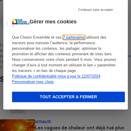
Continuer sans accepter
Nadège Mazery
Gérer mes cookies
Rédactrice technique
Que Choisir Ensemble et ses
7 partenaires
utilisent des
traceurs pour mesurer l’audience, la performance,
La sélection de produits ou services est représentative du marché,
personnaliser les contenus, les partager, optimiser la
bien que non-exhaustive. À l’exception des autorisations données
promotion et afficher des contenus provenant de sites tiers.
par Bureau Veritas Certification conformément aux règles de
La Note
Nous conserverons votre choix pendant 6 mois. Vous pourrez
Que Choisir
, il n’existe aucune relation contractuelle entre Que
changer d’avis à tout moment en utilisant le lien « paramétrer
Choisir Ensemble et les professionnels référencés.
les traceurs » en bas de chaque page.
Politique de confidentialité mise à jour le 12/07/2024
Sur le même sujet
Personnaliser mes choix
COMMENT NOUS TESTONS
TOUT ACCEPTER & FERMER
Sèche-linge - Le protocole
ACTUALITÉ
Les vagues de chaleur ont déjà tué plus