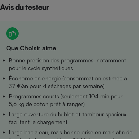
Avis du testeur
Petit électroménager - U
Complément
alimentaire
Mutuelle
Assurance emprunteur
Que Choisir aime
Matelas
Bonne précision des programmes, notamment
Champagne
bouteille
pour le cycle synthétiques
Banque en 
Économe en énergie (consommation estimée à
Téléviseur
37 €/an pour 4 séchages par semaine)
Antimoustique
Lave-linge
Programmes courts (seulement 104 min pour
5,6 kg de coton prêt à ranger)
Large ouverture du hublot et tambour spacieux
facilitant le chargement
Radiateur électrique
Large bac à eau, mais bonne prise en main afin de