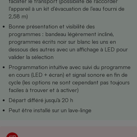
faciliter le transport (possibilité de raccorder
Téléphone mobile -
l’appareil à un kit d’évacuation de l’eau fourni de
Smartphone
Plaque de cuisson à
2,58 m)
induction
Bonne présentation et visibilité des
programmes : bandeau légèrement incliné,
programmes écrits noir sur blanc les uns en
Climatiseur -
dessous des autres avec un affichage à LED pour
Ventilateur
valider la sélection
Programmation intuitive avec suivi du programme
Antivirus
en cours (LED + écran) et signal sonore en fin de
Climatiseur -
cycle (les options ne sont cependant pas toujours
Ventilateur
faciles à trouver et à activer)
Départ différé jusqu’à 20 h
Peut être installé sur un lave-linge