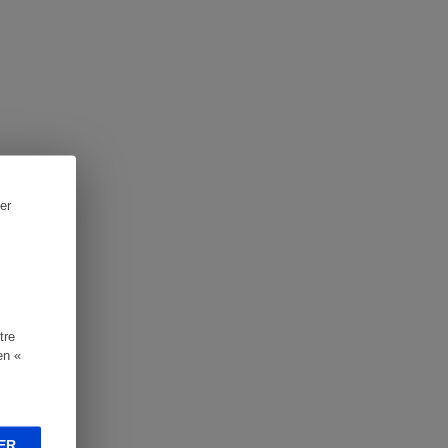
er
tre
en «
ER