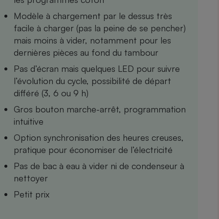
Internet
Modèle à chargement par le dessus très
facile à charger (pas la peine de se pencher)
Gros électroménager
Téléphonie
mais moins à vider, notamment pour les
Petit électroménager 
dernières pièces au fond du tambour
Complément
alimentaire
Pas d’écran mais quelques LED pour suivre
Mutuelle
Assurance emprunteu
l’évolution du cycle, possibilité de départ
différé (3, 6 ou 9 h)
Gros bouton marche-arrêt, programmation
intuitive
Matelas
Champa
boutei
Option synchronisation des heures creuses,
Banque 
pratique pour économiser de l’électricité
Téléviseur
Pas de bac à eau à vider ni de condenseur à
Antimoustique
Lave-linge
nettoyer
Petit prix