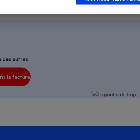
s
Réfrigérateur
on des autres
!
s la facture