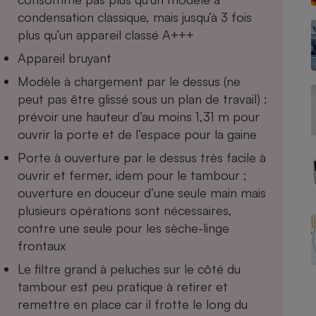
condensation classique, mais jusqu’à 3 fois
plus qu’un appareil classé A+++
Appareil bruyant
- Ustensile
Foie gras
Modèle à chargement par le dessus (ne
peut pas être glissé sous un plan de travail) :
Aide auditive
r
Assurance vie
prévoir une hauteur d’au moins 1,31 m pour
ouvrir la porte et de l’espace pour la gaine
Porte à ouverture par le dessus très facile à
ouvrir et fermer, idem pour le tambour ;
Poêle à granulés
gne - Comment choisir une
ouverture en douceur d’une seule main mais
lle de champagne
en ligne
plusieurs opérations sont nécessaires,
Ordinateur portable
contre une seule pour les sèche-linge
Crème solaire
frontaux
Lave-vaisselle
Le filtre grand à peluches sur le côté du
tambour est peu pratique à retirer et
remettre en place car il frotte le long du