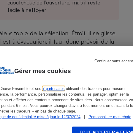
Électricité - Gaz
caoutchouc de l’ouverture, mais il reste
facile à nettoyer
Appareil photo
numérique
Four encastrable
e « top » de la sélection. Étroit, il se glisse
est à évacuation, il faut donc prévoir de la
peur d’eau. D’une capacité maximale de 6 kg,
icat et mixte) à ajuster par minuterie.
Continuer sans accept
Lessive
Gérer mes cookies
Choisir Ensemble et ses
7 partenaires
utilisent des traceurs pour mesurer
ience, la performance, personnaliser les contenus, les partager, optimiser la
Aspirateur
tion et afficher des contenus provenant de sites tiers. Nous conserverons vo
ien que non-exhaustive. À l’exception des autorisations
 pendant 6 mois. Vous pourrez changer d’avis à tout moment en utilisant le li
de
La Note Que Choisir
, il n’existe aucune relation
étrer les traceurs » en bas de chaque page.
encés.
ique de confidentialité mise à jour le 12/07/2024
|
Personnaliser mes choix
TOUT ACCEPTER & FERM