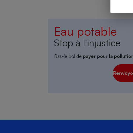
Eau potable
Cafetière à expresso
Stop à l'injustice
Ras-le bol de
payer pour la polluti
Renvoyon
Robot ménager