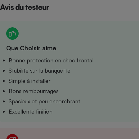
Avis du testeur
Petit électroménager - U
Complément
alimentaire
Mutuelle
Assurance emprunteur
Que Choisir aime
Matelas
Bonne protection en choc frontal
Champagne
bouteille
Stabilité sur la banquette
Banque en 
Téléviseur
Simple à installer
Antimoustique
Lave-linge
Bons rembourrages
Spacieux et peu encombrant
Excellente finition
Radiateur électrique