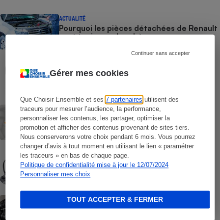
ACTUALITÉ
Pourquoi les pièces détachées de Renault
sont toujours plus chères
Continuer sans accepter
COMMENT NOUS TESTONS
Pneus - Le protocole
Gérer mes cookies
Que Choisir Ensemble et ses
7 partenaires
utilisent des
ACTUALITÉ
traceurs pour mesurer l’audience, la performance,
Centralepneus.fr - En roue libre
personnaliser les contenus, les partager, optimiser la
promotion et afficher des contenus provenant de sites tiers.
Nous conserverons votre choix pendant 6 mois. Vous pourrez
changer d’avis à tout moment en utilisant le lien « paramétrer
COMMENT NOUS TESTONS
les traceurs » en bas de chaque page.
Sièges auto - Le protocole
Politique de confidentialité mise à jour le 12/07/2024
Personnaliser mes choix
ACTUALITÉ
TOUT ACCEPTER & FERMER
Pneus - Vers des pneus plus verts… et un
peu plus chers