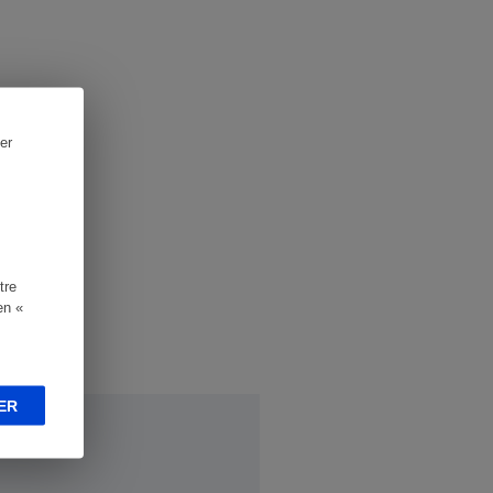
er
tre
en «
ER