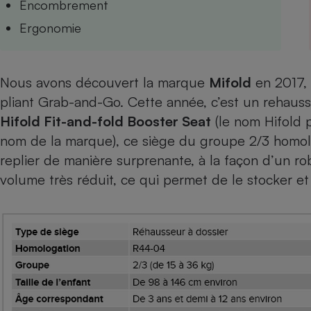
Encombrement
Internet
Ergonomie
Gros électroménager
Téléphonie
Petit électroménager 
Complément
Nous avons découvert la marque
Mifold
en 2017, 
alimentaire
Mutuelle
pliant Grab-and-Go
. Cette année, c’est un rehau
Assurance emprunteu
Hifold Fit-and-fold Booster Seat
(le nom Hifold 
nom de la marque), ce siège du groupe 2/3 homo
replier de manière surprenante, à la façon d’un r
Matelas
volume très réduit, ce qui permet de le stocker et
Champa
boutei
Banque 
Téléviseur
Antimoustique
Lave-linge