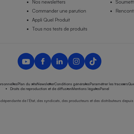
Nos newsletters
Soumettr
Commander une parution
Rencontr
Appli Quel Produit
Tous nos tests de produits
rsonnelles
Plan du site
Newsletter
Conditions générales
Paramétrer les traceurs
Que
Droits de reproduction et de diffusion
Mentions légales
Panel
ndépendante de l’État, des syndicats, des producteurs et des distributeurs depuis 