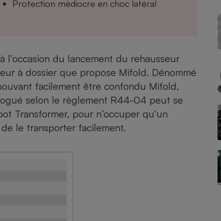
Protection médiocre en choc latéral
- Ustensile
Foie gras
à l’occasion du lancement du
rehausseur
Aide auditive
sseur à dossier que propose Mifold. Dénommé
r
Assurance vie
pouvant facilement être confondu Mifold,
logué selon le règlement R44-04 peut se
obot Transformer, pour n’occuper qu’un
Poêle à granulés
 de le transporter facilement.
gne - Comment choisir une
lle de champagne
en ligne
Ordinateur portable
Crème solaire
Lave-vaisselle