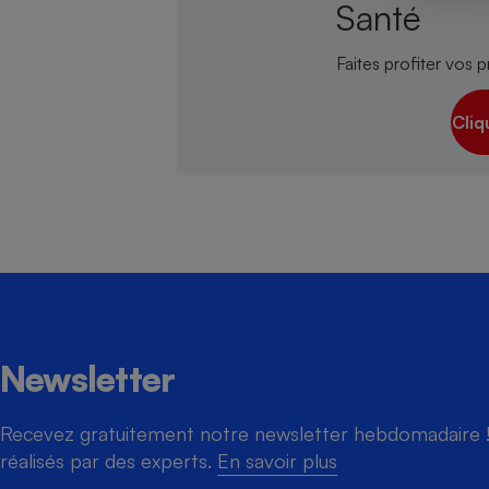
Santé
Faites profiter vos p
Cafetière à expresso
Cliq
Robot ménager
Newsletter
Recevez gratuitement notre newsletter hebdomadaire ! 
réalisés par des experts.
En savoir plus