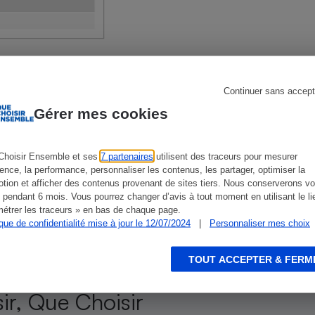
Électricité - Gaz
Appareil photo
numérique
Four encastrable
Continuer sans accept
Gérer mes cookies
ien que non-exhaustive. À l’exception des autorisations
Lessive
de
La Note Que Choisir
, il n’existe aucune relation
Choisir Ensemble et ses
7 partenaires
utilisent des traceurs pour mesurer
encés.
ience, la performance, personnaliser les contenus, les partager, optimiser la
tion et afficher des contenus provenant de sites tiers. Nous conserverons vo
 pendant 6 mois. Vous pourrez changer d’avis à tout moment en utilisant le li
étrer les traceurs » en bas de chaque page.
ique de confidentialité mise à jour le 12/07/2024
|
Personnaliser mes choix
Aspirateur
TOUT ACCEPTER & FERM
 un abonnement
ir, Que Choisir