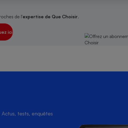
roches de l'
expertise de Que Choisir
.
s
Réfrigérateur
uez ici
Actus, tests, enquêtes