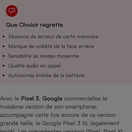
Téléphone mobile -
Smartphone
Plaque de cuisson à
induction
Que Choisir regrette
Absence de lecteur de carte mémoire
Climatiseur -
Manque de solidité de la face arrière
Ventilateur
Sensibilité au réseau moyenne
Qualité audio en appel
Antivirus
Autonomie limitée de la batterie
Climatiseur -
Ventilateur
Avec le
Pixel 3
,
Google
commercialise la
troisième version de son smartphone,
accompagné cette fois encore de sa version
grande taille,
le Google Pixel 3 XL (également
testé)
. Les précédentes versions (
Pixel
,
Pixel XL
,