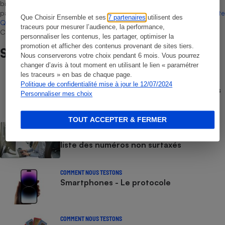
bien que non-exhaustive. À l’exception des autorisations données
par Bureau Veritas Certification conformément aux règles de
La Note
Que Choisir Ensemble et ses
7 partenaires
utilisent des
Que Choisir
, il n’existe aucune relation contractuelle entre Que
traceurs pour mesurer l’audience, la performance,
Choisir Ensemble et les professionnels référencés.
personnaliser les contenus, les partager, optimiser la
promotion et afficher des contenus provenant de sites tiers.
Sur le même sujet
Nous conserverons votre choix pendant 6 mois. Vous pourrez
changer d’avis à tout moment en utilisant le lien « paramétrer
les traceurs » en bas de chaque page.
COMPARATEUR
Politique de confidentialité mise à jour le 12/07/2024
Comparateur gratuit des forfaits mobiles
Personnaliser mes choix
- Choisissez le meilleur forfait, avec ou
sans engagement
TOUT ACCEPTER & FERMER
ACTUALITÉ
Numéros de services clients gratuits - La
liste des numéros non surtaxés
COMMENT NOUS TESTONS
Smartphones - Le protocole
COMMENT NOUS TESTONS