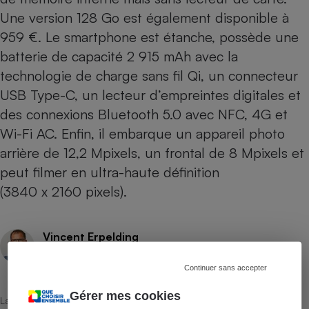
Une version 128 Go est également disponible à
959 €. Le smartphone est étanche, possède une
batterie de capacité 2 915 mAh avec la
technologie de charge sans fil Qi, un connecteur
USB Type-C, un lecteur d’empreintes digitales et
des connexions Bluetooth 5.0 avec NFC, 4G et
Wi-Fi AC. Enfin, il embarque un appareil photo
arrière de 12,2 Mpixels, un frontal de 8 Mpixels et
peut filmer en ultra-haute définition
(3840 x 2160 pixels).
Vincent Erpelding
Rédacteur technique
Continuer sans accepter
Gérer mes cookies
La sélection de produits ou services est représentative du marché,