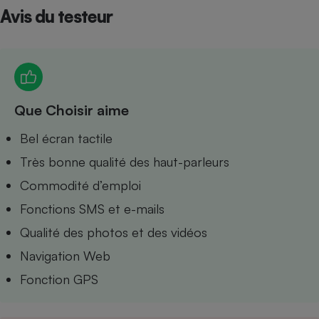
Avis du testeur
Petit électroménager - U
Complément
alimentaire
Mutuelle
Assurance emprunteur
Que Choisir aime
Matelas
Bel écran tactile
Champagne
bouteille
Très bonne qualité des haut-parleurs
Banque en 
Téléviseur
Commodité d’emploi
Antimoustique
Lave-linge
Fonctions SMS et e-mails
Qualité des photos et des vidéos
Navigation Web
Fonction GPS
Radiateur électrique