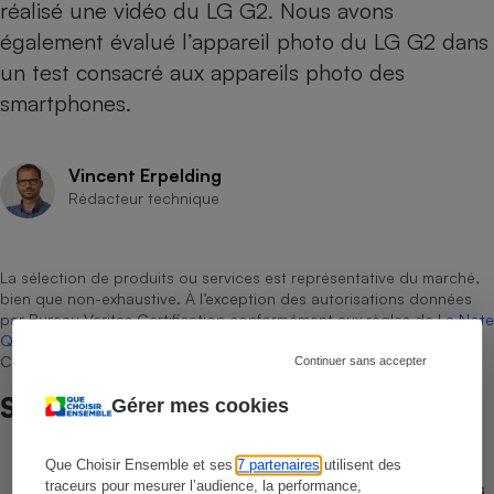
réalisé
une vidéo du LG G2
. Nous avons
également évalué l’appareil photo du LG G2 dans
un test consacré aux appareils photo des
smartphones.
Vincent Erpelding
Rédacteur technique
La sélection de produits ou services est représentative du marché,
bien que non-exhaustive. À l’exception des autorisations données
par Bureau Veritas Certification conformément aux règles de
La Note
Que Choisir
, il n’existe aucune relation contractuelle entre Que
Choisir Ensemble et les professionnels référencés.
Continuer sans accepter
Sur le même sujet
Gérer mes cookies
Que Choisir Ensemble et ses
7 partenaires
utilisent des
COMPARATEUR
Comparateur gratuit des forfaits mobiles
traceurs pour mesurer l’audience, la performance,