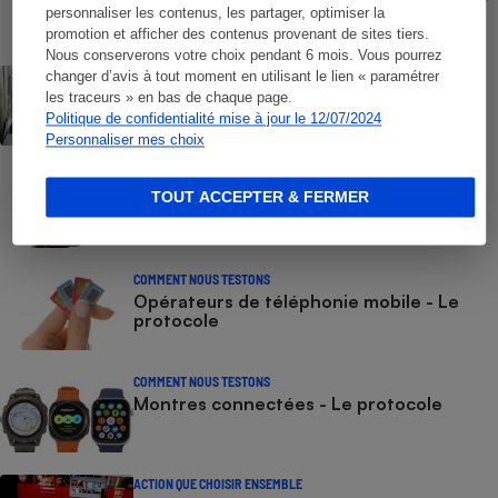
- Choisissez le meilleur forfait, avec ou
personnaliser les contenus, les partager, optimiser la
sans engagement
promotion et afficher des contenus provenant de sites tiers.
Nous conserverons votre choix pendant 6 mois. Vous pourrez
ACTUALITÉ
changer d’avis à tout moment en utilisant le lien « paramétrer
Numéros de services clients gratuits - La
les traceurs » en bas de chaque page.
liste des numéros non surtaxés
Politique de confidentialité mise à jour le 12/07/2024
Personnaliser mes choix
COMMENT NOUS TESTONS
Smartphones - Le protocole
TOUT ACCEPTER & FERMER
COMMENT NOUS TESTONS
Opérateurs de téléphonie mobile - Le
protocole
COMMENT NOUS TESTONS
Montres connectées - Le protocole
ACTION QUE CHOISIR ENSEMBLE