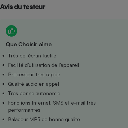
Avis du testeur
Petit électroménager - U
Complément
alimentaire
Mutuelle
Assurance emprunteur
Que Choisir aime
Matelas
Très bel écran tactile
Champagne
bouteille
Facilité d’utilisation de l’appareil
Banque en 
Téléviseur
Processeur très rapide
Antimoustique
Lave-linge
Qualité audio en appel
Très bonne autonomie
Fonctions Internet, SMS et e-mail très
performantes
Radiateur électrique
Baladeur MP3 de bonne qualité