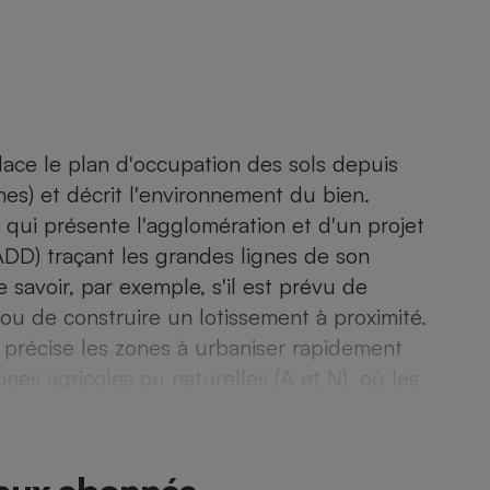
- Ustensile
Foie gras
Aide auditive
ce le plan d'occupation des sols depuis
r
Assurance vie
s) et décrit l'environnement du bien.
 qui présente l'agglomération et d'un projet
D) traçant les grandes lignes de son
Poêle à granulés
e savoir, par exemple, s'il est prévu de
gne - Comment choisir une
lle de champagne
 ou de construire un lotissement à proximité.
en ligne
récise les zones à urbaniser rapidement
Ordinateur portable
nes agricoles ou naturelles (A et N), où les
Crème solaire
Lave-vaisselle