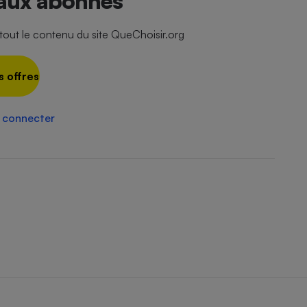
 aux abonnés
Électricité - Gaz
ut le contenu du site QueChoisir.org
Appareil photo
numérique
Four encastrable
s offres
 connecter
Lessive
Aspirateur