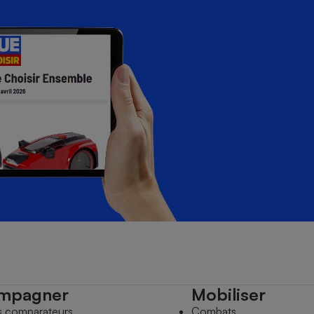
mpagner
Mobiliser
s comparateurs
Combats