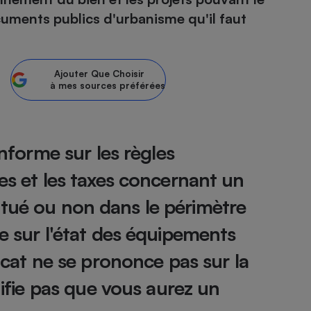
ocuments publics d'urbanisme qu'il faut
atif sèche-linge
atif smartphone
atif nettoyeur haute
ateur mutuelle
on
Réparation
Ajouter
Que Choisir
à mes sources préférées
Obsèques - Pompes
teur des devis d’opticiens
funèbres
eur-congélateur
dio
 robot
nduction
son
ranulés
informe sur les règles
irante
e multifonction
électrique
les et les taxes concernant un
Panneaux
r mobile
r portable
photovoltaïques
t situé ou non dans le périmètre
 Médicament
 balai
ne sur l'état des équipements
omplémentaire santé
 traîneau
ctile
Circuits courts et
alimentation locale
Puériculture - Produit
 automatique
ficat ne se prononce pas sur la
pour bébé
Banque en ligne
seur
nifie pas que vous aurez un
vapeur