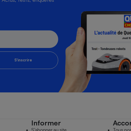
S'inscrire
Informer
Acco
S’abonner au site
Tous no