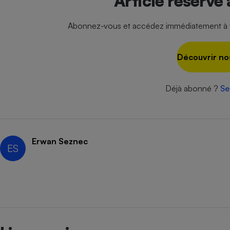
Article réservé
Radiateur électrique
Abonnez-vous et accédez immédiatement à to
Téléphone mobile -
Smartphone
Plaque de cuisson à
Découvrir no
induction
Déjà abonné ?
Se
Climatiseur -
Ventilateur
Erwan Seznec
ES
Antivirus
Climatiseur -
Ventilateur