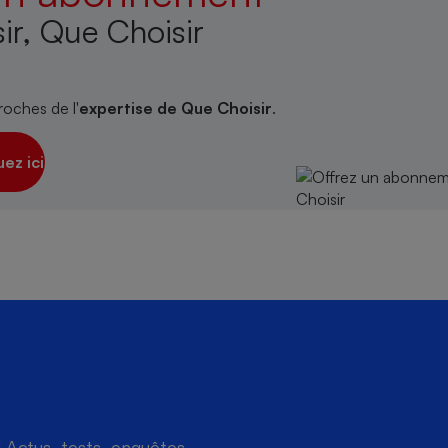
ir, Que Choisir
roches de l'
expertise de Que Choisir
.
uez ici
Actus, tests, enquêtes