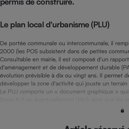
permis de construire.
Internet
Gros électroménager
Téléphonie
Le plan local d'urbanisme (PLU)
Petit électroménager 
Complément
alimentaire
Mutuelle
De portée communale ou intercommunale, il rempla
Assurance emprunteu
2000 (les POS subsistent dans de petites commune
Consultable en mairie, il est composé d'un rapport
d'aménagement et de développement durable (PAD
Matelas
évolution prévisible à dix ou vingt ans. Il permet d
Champa
boutei
développer la zone d'activité qui jouxte un terrain
Banque 
Le PLU comporte un « document graphique » qui p
Téléviseur
(zone AU) ou éventuellement (1AU), ainsi que les zo
Antimoustique
Lave-linge