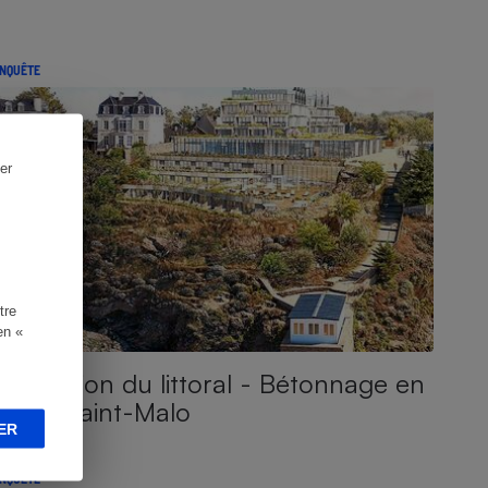
NQUÊTE
er
tre
en «
Protection du littoral - Bétonnage en
vue à Saint-Malo
ER
NQUÊTE