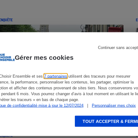
ENQUÊTE
E
s
Réfrigérateur
Continuer sans accept
Gérer mes cookies
Choisir Ensemble et ses
7 partenaires
utilisent des traceurs pour mesurer
ience, la performance, personnaliser les contenus, les partager, optimiser la
tion et afficher des contenus provenant de sites tiers. Nous conserverons vo
 pendant 6 mois. Vous pourrez changer d’avis à tout moment en utilisant le li
étrer les traceurs » en bas de chaque page.
ique de confidentialité mise à jour le 12/07/2024
|
Personnaliser mes choix
Projets locaux - La contestation
s’amplifie
TOUT ACCEPTER & FERM
ENQUÊTE
E