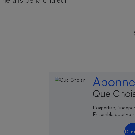
méfaits de la chaleur
Abonnez
Que Chois
L'expertise, l'indép
Ensemble pour votr
Cliq