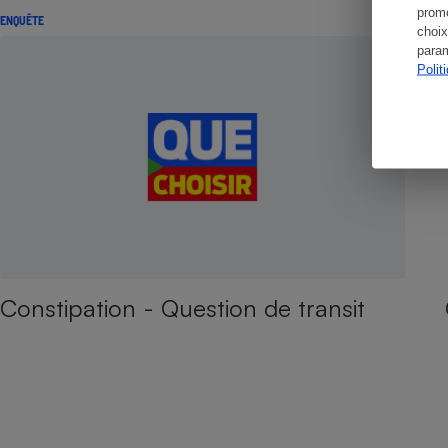
promo
ENQUÊTE
choix
param
Polit
Constipation - Question de transit