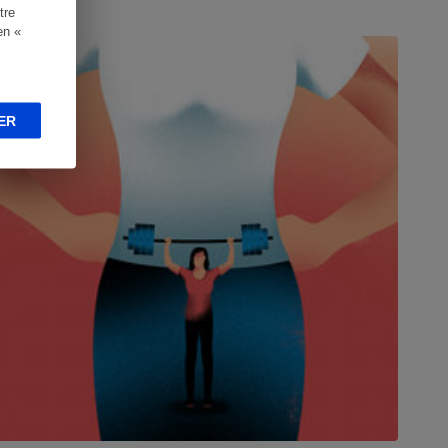
tre
ONSEILS
en «
ER