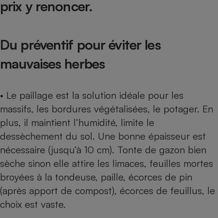
prix y renoncer.
Téléphone mobile -
Smartphone
Plaque de cuisson à
induction
Du préventif pour éviter les
mauvaises herbes
Climatiseur -
Ventilateur
• Le paillage est la solution idéale pour les
massifs, les bordures végétalisées, le potager. En
Antivirus
plus, il maintient l’humidité, limite le
Climatiseur -
dessèchement du sol. Une ­bonne épaisseur est
Ventilateur
nécessaire (jusqu’à 10 cm). Tonte de gazon bien
sèche sinon elle attire les limaces, feuilles mortes
broyées à la tondeuse, paille, écorces de pin
(après apport de compost), écorces de feuillus, le
choix est vaste.