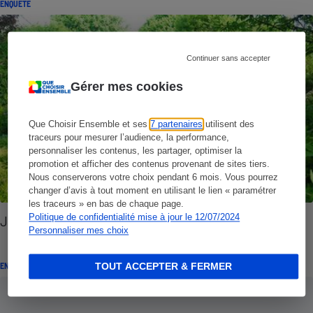
ENQUÊTE
Continuer sans accepter
Gérer mes cookies
Que Choisir Ensemble et ses
7 partenaires
utilisent des
traceurs pour mesurer l’audience, la performance,
personnaliser les contenus, les partager, optimiser la
promotion et afficher des contenus provenant de sites tiers.
Nous conserverons votre choix pendant 6 mois. Vous pourrez
changer d’avis à tout moment en utilisant le lien « paramétrer
les traceurs » en bas de chaque page.
Politique de confidentialité mise à jour le 12/07/2024
Jardinage - Des merveilles sans pesticides
Personnaliser mes choix
ENQUÊTE
TOUT ACCEPTER & FERMER