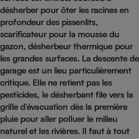
désherber pour ôter les racines en
Petit électroménager - U
Complément
alimentaire
profondeur des pissenlits,
Mutuelle
Assurance emprunteur
scarificateur pour la mousse du
gazon, désherbeur thermique pour
les grandes surfaces. La descente de
Matelas
Champagne
bouteille
garage est un lieu particulièrement
Banque en 
critique. Elle ne retient pas les
Téléviseur
Antimoustique
Lave-linge
pesticides, le désherbant file vers la
grille d’évacuation dès la première
pluie pour aller polluer le milieu
Radiateur électrique
naturel et les rivières. Il faut à tout