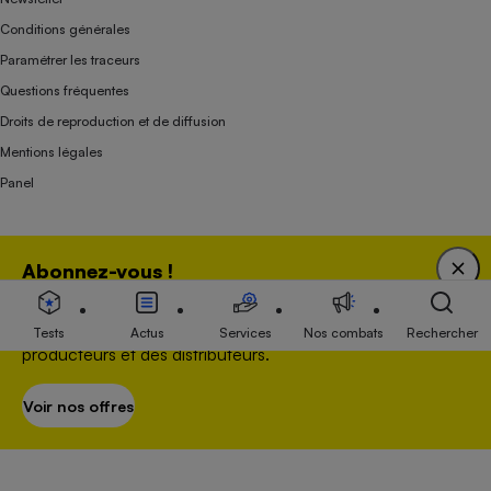
Conditions générales
Paramétrer les traceurs
Questions fréquentes
Droits de reproduction et de diffusion
Mentions légales
Panel
Association indépendante de l’État, des syndicats, des producteurs et des
Abonnez-vous !
distributeurs depuis 1951.
Bénéficiez d'une expertise unique tout en soutenant
une association 100 % indépendante de l'Etat, des
Tests
Actus
Services
Nos combats
Rechercher
producteurs et des distributeurs.
Voir nos offres
S’abonner