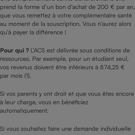
prend la forme d’un bon d’achat de 200 € par an,
Petit électroménager - U
Complément
que vous remettez à votre complémentaire santé
alimentaire
au moment de la souscription. Vous n’aurez alors
Mutuelle
Assurance emprunteur
qu’à payer la différence !
Pour qui ?
L’ACS est délivrée sous conditions de
ressources. Par exemple, pour un étudiant seul,
Matelas
Champagne
bouteille
vos revenus doivent être inférieurs à 874,25 €
Banque en 
par mois (1).
Téléviseur
Antimoustique
Lave-linge
Si vos parents y ont droit et que vous êtes encore
à leur charge, vous en bénéficiez
automatiquement.
Radiateur électrique
Si vous souhaitez faire une demande individuelle