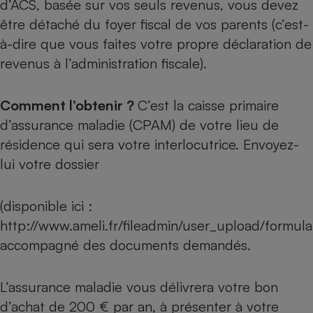
d’ACS, basée sur vos seuls revenus, vous devez
Téléphone mobile -
Smartphone
être détaché du foyer fiscal de vos parents (c’est-
Plaque de cuisson à
à-dire que vous faites votre propre déclaration de
induction
revenus à l’administration fiscale).
Climatiseur -
Comment l’obtenir ?
C’est la caisse primaire
Ventilateur
d’assurance maladie (CPAM) de votre lieu de
résidence qui sera votre interlocutrice. Envoyez-
Antivirus
lui votre dossier
Climatiseur -
Ventilateur
(disponible ici :
http://www.ameli.fr/fileadmin/user_upload/formula
accompagné des documents demandés.
L’assurance maladie vous délivrera votre bon
d’achat de 200 € par an, à présenter à votre