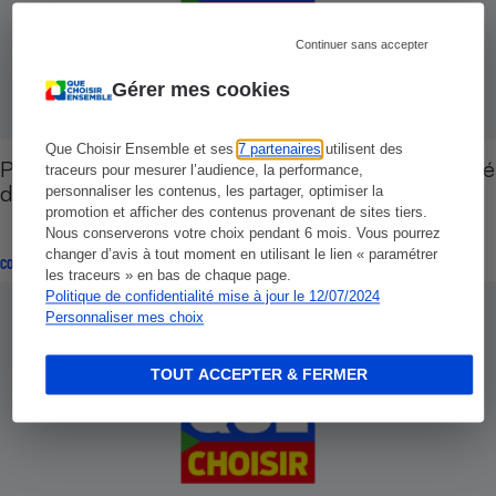
Continuer sans accepter
Gérer mes cookies
Que Choisir Ensemble et ses
7 partenaires
utilisent des
Protection sociale étudiante - La couverture santé
traceurs pour mesurer l’audience, la performance,
des étudiants à l’étranger
personnaliser les contenus, les partager, optimiser la
promotion et afficher des contenus provenant de sites tiers.
Nous conserverons votre choix pendant 6 mois. Vous pourrez
changer d’avis à tout moment en utilisant le lien « paramétrer
CONSEILS
les traceurs » en bas de chaque page.
Politique de confidentialité mise à jour le 12/07/2024
Personnaliser mes choix
TOUT ACCEPTER & FERMER