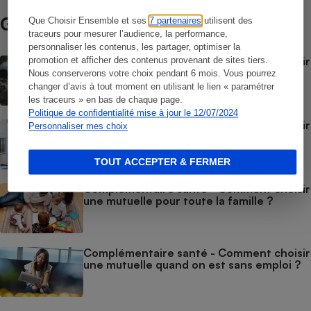
Guide d’achat
Que Choisir Ensemble et ses
7 partenaires
utilisent des
traceurs pour mesurer l’audience, la performance,
personnaliser les contenus, les partager, optimiser la
Complémentaire santé - Comment choisir
promotion et afficher des contenus provenant de sites tiers.
une mutuelle pour fonctionnaires et
Nous conserverons votre choix pendant 6 mois. Vous pourrez
militaires ?
changer d’avis à tout moment en utilisant le lien « paramétrer
les traceurs » en bas de chaque page.
Politique de confidentialité mise à jour le 12/07/2024
Complémentaire santé - Comment choisir
Personnaliser mes choix
une mutuelle pour indépendants ou
professionnels libéraux ?
TOUT ACCEPTER & FERMER
Complémentaire santé - Comment choisir
une mutuelle pour toute la famille ?
Complémentaire santé - Comment choisir
une mutuelle quand on est sans emploi ?