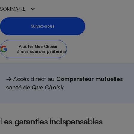
SOMMAIRE
Petit électroménager - U
Complément
alimentaire
Mutuelle
Suivez-nous
Assurance emprunteur
Ajouter
Que Choisir
à mes sources préférées
Matelas
Champagne
bouteille
Banque en 
Téléviseur
→
Accès direct au
Comparateur mutuelles
Antimoustique
santé de
Que Choisir
Lave-linge
Radiateur électrique
Les garanties indispensables