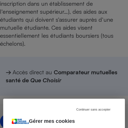
inscription dans un établissement de
l’enseignement supérieur…), des aides aux
étudiants qui doivent s’assurer auprès d’une
mutuelle étudiante. Ces aides visent
essentiellement les étudiants boursiers (tous
échelons).
→
Accès direct au
Comparateur mutuelles
santé de
Que Choisir
Continuer sans accepter
Roselyne Poznanski
RP
Gérer mes cookies