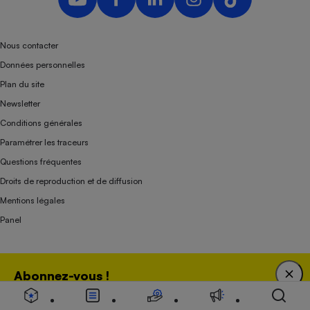
Nous contacter
Données personnelles
Plan du site
Newsletter
Conditions générales
Paramétrer les traceurs
Questions fréquentes
Droits de reproduction et de diffusion
Mentions légales
Panel
Association indépendante de l’État, des syndicats, des producteurs et des
Abonnez-vous !
distributeurs depuis 1951.
Bénéficiez d'une expertise unique tout en soutenant