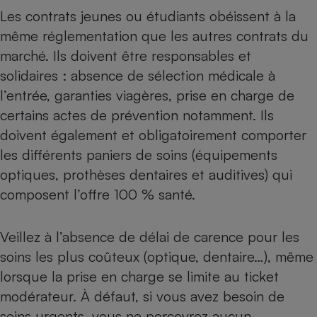
Téléphone mobile -
Les contrats jeunes ou étudiants obéissent à la
Smartphone
Plaque de cuisson à
même réglementation que les autres contrats du
induction
marché. Ils doivent être responsables et
solidaires : absence de sélection médicale à
l’entrée, garanties viagères, prise en charge de
Climatiseur -
certains actes de prévention notamment. Ils
Ventilateur
doivent également et obligatoirement comporter
les différents paniers de soins (équipements
Antivirus
optiques, prothèses dentaires et auditives) qui
Climatiseur -
composent l’offre 100 % santé.
Ventilateur
Veillez à l’absence de délai de carence pour les
soins les plus coûteux (optique, dentaire…), même
lorsque la prise en charge se limite au
ticket
modérateur
. À défaut, si vous avez besoin de
soins urgents, vous ne percevrez aucun