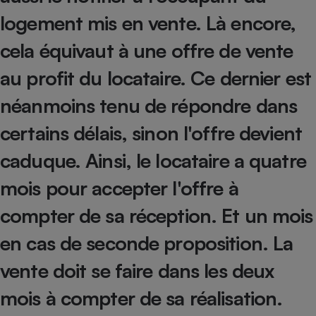
Téléphone mobile -
logement mis en vente. Là encore,
Smartphone
Plaque de cuisson à
induction
cela équivaut à une offre de vente
au profit du locataire. Ce dernier est
néanmoins tenu de répondre dans
Climatiseur -
Ventilateur
certains délais, sinon l'offre devient
caduque. Ainsi, le locataire a quatre
Antivirus
mois pour accepter l'offre à
Climatiseur -
Ventilateur
compter de sa réception. Et un mois
en cas de seconde proposition. La
vente doit se faire dans les deux
mois à compter de sa réalisation.