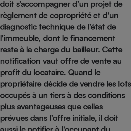
doit s'accompagner d'un projet de
Petit électroménager - U
règlement de copropriété et d'un
Complément
alimentaire
Mutuelle
diagnostic technique de l'état de
Assurance emprunteur
l'immeuble, dont le financement
reste à la charge du bailleur. Cette
Matelas
notification vaut offre de vente au
Champagne
bouteille
Banque en 
profit du locataire. Quand le
Téléviseur
propriétaire décide de vendre les lots
Antimoustique
Lave-linge
occupés à un tiers à des conditions
plus avantageuses que celles
Radiateur électrique
prévues dans l'offre initiale, il doit
aussi le notifier à l'occupant du