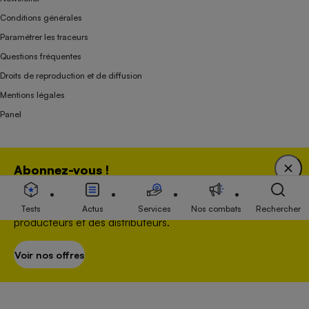
Conditions générales
Paramétrer les traceurs
Questions fréquentes
Droits de reproduction et de diffusion
Mentions légales
Panel
Association indépendante de l’État, des syndicats, des producteurs et des
Abonnez-vous !
distributeurs depuis 1951.
Bénéficiez d'une expertise unique tout en soutenant
une association 100 % indépendante de l'Etat, des
Tests
Actus
Services
Nos combats
Rechercher
producteurs et des distributeurs.
Voir nos offres
S’abonner