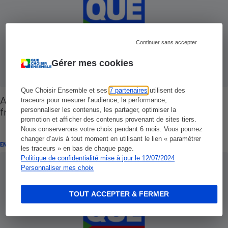
Continuer sans accepter
Gérer mes cookies
Que Choisir Ensemble et ses
7 partenaires
utilisent des
Acheter pour louer - Financement: Maîtrisez les
traceurs pour mesurer l’audience, la performance,
frais
personnaliser les contenus, les partager, optimiser la
promotion et afficher des contenus provenant de sites tiers.
Nous conserverons votre choix pendant 6 mois. Vous pourrez
changer d’avis à tout moment en utilisant le lien « paramétrer
ENQUÊTE
les traceurs » en bas de chaque page.
Politique de confidentialité mise à jour le 12/07/2024
Personnaliser mes choix
TOUT ACCEPTER & FERMER