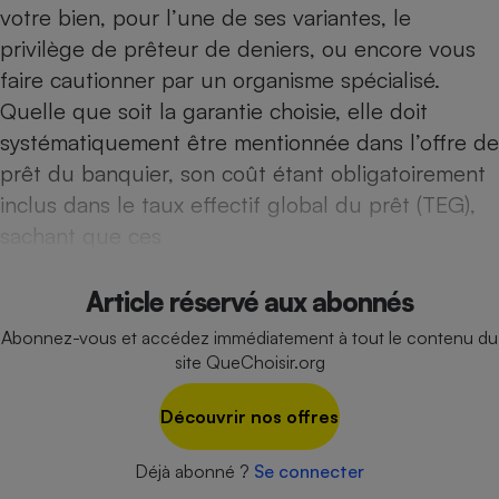
Téléphone mobile -
votre bien, pour l’une de ses variantes, le
Smartphone
privilège de prêteur de deniers, ou encore vous
Plaque de cuisson à
induction
faire cautionner par un organisme spécialisé.
Quelle que soit la garantie choisie, elle doit
systématiquement être mentionnée dans l’offre de
Climatiseur -
prêt du banquier, son coût étant obligatoirement
Ventilateur
inclus dans le taux effectif global du prêt (TEG),
sachant que ces
Antivirus
Climatiseur -
Article réservé aux abonnés
Ventilateur
Abonnez-vous et accédez immédiatement à tout le contenu du
site QueChoisir.org
Découvrir nos offres
Déjà abonné ?
Se connecter