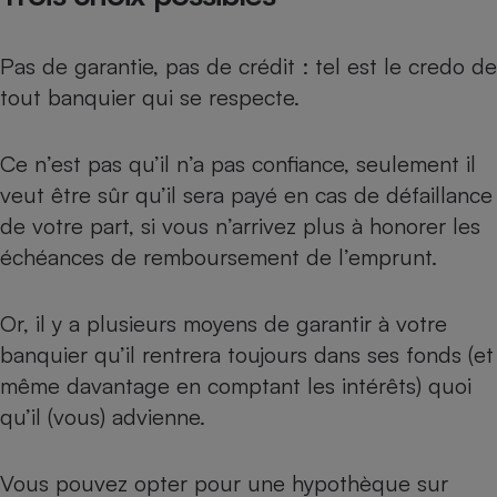
Petit électroménager - U
Complément
Pas de garantie, pas de crédit : tel est le credo de
alimentaire
Mutuelle
tout banquier qui se respecte.
Assurance emprunteur
Ce n’est pas qu’il n’a pas confiance, seulement il
veut être sûr qu’il sera payé en cas de défaillance
Matelas
Champagne
de votre part, si vous n’arrivez plus à honorer les
bouteille
échéances de remboursement de l’emprunt.
Banque en 
Téléviseur
Antimoustique
Or, il y a plusieurs moyens de garantir à votre
Lave-linge
banquier qu’il rentrera toujours dans ses fonds (et
même davantage en comptant les intérêts) quoi
qu’il (vous) advienne.
Radiateur électrique
Vous pouvez opter pour une hypothèque sur