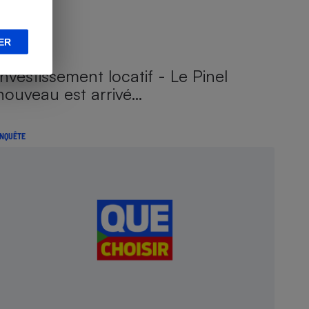
ER
Investissement locatif - Le Pinel
nouveau est arrivé…
NQUÊTE