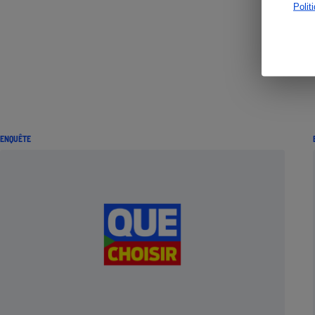
Polit
ENQUÊTE