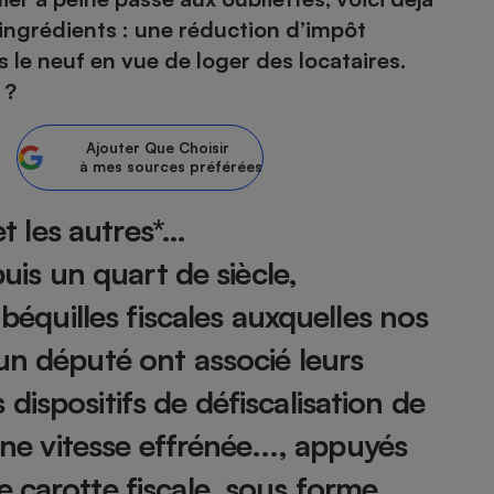
 ingrédients : une réduction d’impôt
atif sèche-linge
atif smartphone
atif nettoyeur haute
ateur mutuelle
s le neuf en vue de loger des locataires.
on
 ?
Réparation
Ajouter
Que Choisir
Obsèques - Pompes
teur des devis d’opticiens
à mes sources préférées
funèbres
eur-congélateur
dio
 robot
et les autres*…
nduction
son
ranulés
irante
e multifonction
électrique
puis un quart de siècle,
Panneaux
r mobile
r portable
photovoltaïques
 béquilles fiscales auxquelles nos
 Médicament
 balai
un député ont associé leurs
omplémentaire santé
 traîneau
ctile
Circuits courts et
alimentation locale
ispositifs de défiscalisation de
Puériculture - Produit
 automatique
pour bébé
une vitesse effrénée..., appuyés
Banque en ligne
seur
vapeur
 carotte fiscale, sous forme