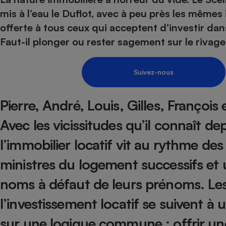
Energie
Nutrition
Assurance auto
mis à l’eau le Duflot, avec à peu près les mêmes
-nous ?
Produit alimentaire
Carburant
Compar
Compar
Compar
Compar
offerte à tous ceux qui acceptent d’investir dan
pressi
Choisir son fioul
Assurance
Sécurité - Hygiène
Circulation routière
Faut-il plonger ou rester sagement sur le rivage
Choisir son pellet
Banque - Crédit
Crédit immobilier
Contrôle technique - 
Comparateur assurance emprunteur
Epargne - Fiscalité
Maison de retraite
Compara
Pièce détachée
Suivez-nous
Energie Moins Chère Ensemble
Comparatif réfrigérat
Comparatif casque au
Comparatif tondeuse
Moto
Pierre, André, Louis, Gilles, François 
Comparatif plaque à i
Comparatif barre de 
Comparatif poêle à g
Supermarché - Drive
Comparatif hotte asp
Comparatif imprimant
Comparatif radiateur 
Avec les vicissitudes qu’il connaît de
Électricité - Gaz
Hygiène - Beauté
Comparatif climatiseu
Comparatif ordinateu
l’immobilier locatif vit au rythme des
Tous les comparateurs
Maladie - Médecine -
Comparatif aspirateur
Comparatif ultrabook
Aménagement
ministres du logement successifs et 
Toutes les cartes interactives
Système de santé - C
Comparatif aspirateur
Comparatif tablette ta
Supermarché - Drive
Bricolage - Jardinage
noms à défaut de leurs prénoms. Les d
Retraite
Comparatif cafetière
Chauffage
Speedtest - Testez le débit de votre
l’investissement locatif se suivent à 
Mutuelle
Comparatif robot cui
Image et son
Produit d'entretien
connexion Internet
Comparatif centrale 
Comparateur auto
sur une logique commune : offrir une
Informatique
Sécurité domestique