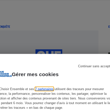
s
Réfrigérateur
ENQUÊTE
E
Continuer sans accept
Gérer mes cookies
Choisir Ensemble et ses
7 partenaires
utilisent des traceurs pour mesurer
ience, la performance, personnaliser les contenus, les partager, optimiser la
Loi Scellier - L'investissement locatif
tion et afficher des contenus provenant de sites tiers. Nous conserverons vo
remis en selle
 pendant 6 mois. Vous pourrez changer d’avis à tout moment en utilisant le li
étrer les traceurs » en bas de chaque page.