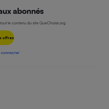
Électricité - Gaz
 aux abonnés
Appareil photo
numérique
ut le contenu du site QueChoisir.org
Four encastrable
s offres
Lessive
 connecter
Aspirateur