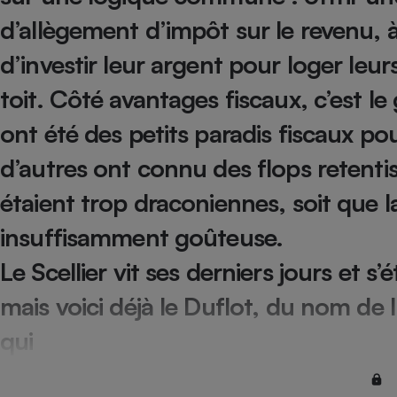
Internet
d’allègement d’impôt sur le revenu, 
Gros électroménager
Téléphonie
d’investir leur argent pour loger leu
Petit électroménager 
toit. Côté avantages fiscaux, c’est le
Complément
alimentaire
Mutuelle
ont été des petits paradis fiscaux pou
Assurance emprunteu
d’autres ont connu des flops retentis
étaient trop draconiennes, soit que la
Matelas
insuffisamment goûteuse.
Champa
boutei
Banque 
Le Scellier vit ses derniers jours et s’
Téléviseur
mais voici déjà le Duflot, du nom de 
Antimoustique
Lave-linge
qui