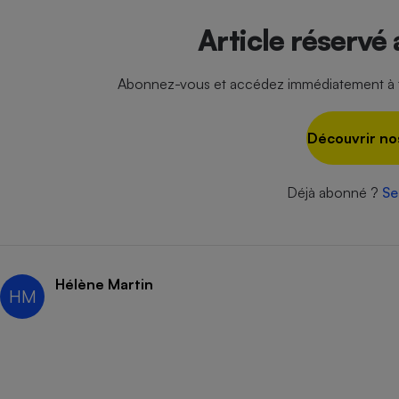
Radiateur électrique
Article réservé
Téléphone mobile -
Smartphone
Abonnez-vous et accédez immédiatement à to
Plaque de cuisson à
induction
Découvrir no
Climatiseur -
Déjà abonné ?
Se
Ventilateur
Antivirus
Hélène Martin
Climatiseur -
HM
Ventilateur