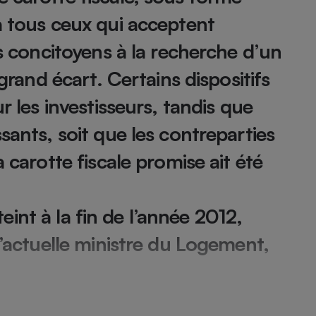
à tous ceux qui acceptent
rs concitoyens à la recherche d’un
- Ustensile
 grand écart. Certains dispositifs
Foie gras
Aide auditive
r les investisseurs, tandis que
r
Assurance vie
sants, soit que les contreparties
 carotte fiscale promise ait été
Poêle à granulés
gne - Comment choisir une
lle de champagne
en ligne
éteint à la fin de l’année 2012,
Ordinateur portable
l’actuelle ministre du Logement,
Crème solaire
Lave-vaisselle