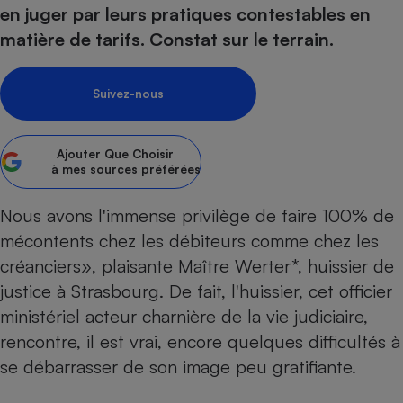
pression
Choisir son fioul
Assurance
en juger par leurs pratiques contestables en
Sécurité - Hygiène
Circulation routière
matière de tarifs. Constat sur le terrain.
Choisir son pellet
Crédit immobilier
Banque - Crédit
Contrôle technique - Rép
Comparateur assurance emprunteur
Maison de retraite
Epargne - Fiscalité
Comparateu
Pièce détachée
Suivez-nous
Energie Moins Chère Ensemble
Comparatif réfrigérateur
Comparatif casque audio
Comparatif tondeuse ro
Moto
Comparatif plaque à indu
Comparatif barre de son
Comparatif poêle à gran
Supermarché - Drive
Ajouter
Que Choisir
Comparatif hotte aspira
Comparatif imprimante m
Comparatif radiateur éle
à mes sources préférées
Électricité - Gaz
Hygiène - Beauté
Comparatif climatiseur m
Comparatif ordinateur p
Tous les comparateurs
Nous avons l'immense privilège de faire 100% de
Maladie - Médecine - Mé
Comparatif aspirateur bal
Comparatif ultrabook
Aménagement
Toutes les cartes interactives
mécontents chez les débiteurs comme chez les
Système de santé - Com
Comparatif aspirateur tr
Comparatif tablette tacti
Supermarché - Drive
Bricolage - Jardinage
créanciers», plaisante Maître Werter*, huissier de
Retraite
Comparatif cafetière au
Chauffage
justice à Strasbourg. De fait, l'huissier, cet officier
Speedtest - Testez le débit de votre
Mutuelle
Comparatif robot cuiseu
Image et son
Produit d'entretien
ministériel acteur charnière de la vie judiciaire,
connexion Internet
Comparatif centrale vap
Comparateur auto
rencontre, il est vrai, encore quelques difficultés à
Informatique
Sécurité domestique
se débarrasser de son image peu gratifiante.
Internet
Gros électroménager
Téléphonie