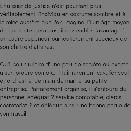
L'huissier de justice n'est pourtant plus
Petit électroménager - U
véritablement l'individu en costume sombre et à
Complément
alimentaire
la mine austère que l'on imagine. D'un âge moyen
Mutuelle
Assurance emprunteur
de quarante-deux ans, il ressemble davantage à
un cadre supérieur particulièrement soucieux de
son chiffre d'affaires.
Matelas
Champagne
Qu'il soit titulaire d'une part de société ou exerce
bouteille
Banque en 
à son propre compte, il fait rarement cavalier seul
Téléviseur
et orchestre, de main de maître, sa petite
Antimoustique
Lave-linge
entreprise. Parfaitement organisé, il s'entoure du
personnel adéquat ? service comptable, clercs,
secrétariat ? et délègue ainsi une bonne partie de
son travail.
Radiateur électrique