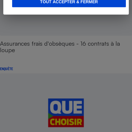
TOUT ACCEPTER & FERMER
Assurances frais d'obsèques - 16 contrats à la
loupe
ENQUÊTE