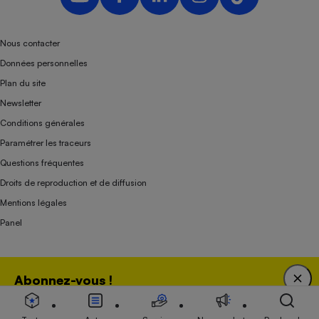
Nous contacter
Données personnelles
Plan du site
Newsletter
Conditions générales
Paramétrer les traceurs
Questions fréquentes
Droits de reproduction et de diffusion
Mentions légales
Panel
Association indépendante de l’État, des syndicats, des producteurs et des
Abonnez-vous !
distributeurs depuis 1951.
Bénéficiez d'une expertise unique tout en soutenant
une association 100 % indépendante de l'Etat, des