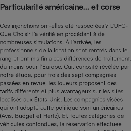
Téléphone mobile -
Particularité américaine… et corse
Smartphone
Plaque de cuisson à
induction
Ces injonctions ont-elles été respectées ? L’UFC-
Que Choisir l’a vérifié en procédant à de
nombreuses simulations. À l’arrivée, les
Climatiseur -
Ventilateur
professionnels de la location sont rentrés dans le
rang et ont mis fin à ces différences de traitement,
du moins pour l’Europe. Car, curiosité révélée par
Antivirus
notre étude, pour trois des sept compagnies
Climatiseur -
Ventilateur
passées en revue, les loueurs proposent des
tarifs différents et plus avantageux sur les sites
localisés aux États-Unis. Les compagnies visées
qui ont adopté cette politique sont américaines
(Avis, Budget et Hertz). Et, toutes catégories de
véhicules confondues, la réservation effectuée