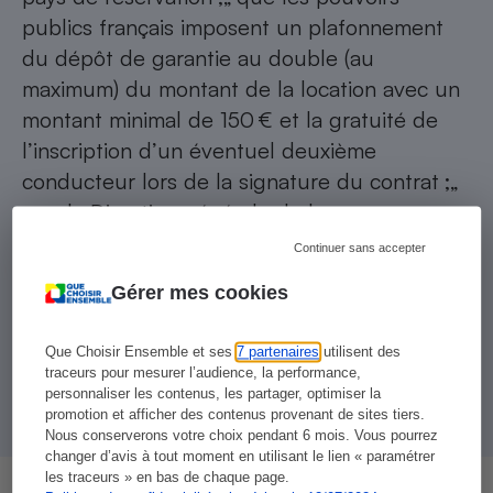
publics français imposent un plafonnement
du dépôt de garantie au double (au
maximum) du montant de la location avec un
montant minimal de 150 € et la gratuité de
l’inscription d’un éventuel deuxième
conducteur lors de la signature du contrat ;„
que la Direction générale de la ­concurrence,
de la consommation et de la répression des
Continuer sans accepter
fraudes (DGCCRF) contrôle l’effectivité de
Gérer mes cookies
l’envoi de devis ou factures préalablement à
toute utilisation du dépôt de garantie, comme
Que Choisir Ensemble et ses
7 partenaires
utilisent des
l’exigent d’ailleurs diverses décisions de
traceurs pour mesurer l’audience, la performance,
justice sur cette question.
personnaliser les contenus, les partager, optimiser la
promotion et afficher des contenus provenant de sites tiers.
Nous conserverons votre choix pendant 6 mois. Vous pourrez
changer d’avis à tout moment en utilisant le lien « paramétrer
les traceurs » en bas de chaque page.