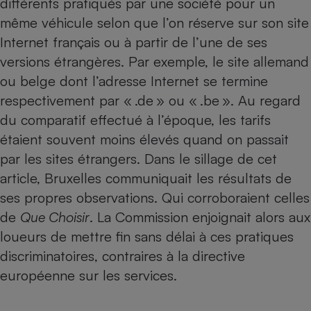
différents pratiqués par une société pour un
même véhicule
selon que l’on réserve sur son site
Petit électroménager - U
Complément
Internet français ou à partir de l’une de ses
alimentaire
Mutuelle
versions étrangères. Par exemple, le site allemand
Assurance emprunteur
ou belge dont l’adresse Internet se termine
respectivement par « .de » ou « .be ». Au regard
du comparatif effectué à l’époque, les tarifs
Matelas
étaient souvent moins élevés quand on passait
Champagne
bouteille
par les sites étrangers. Dans le sillage de cet
Banque en 
article, Bruxelles communiquait les résultats de
Téléviseur
ses propres observations. Qui corroboraient celles
Antimoustique
Lave-linge
de
Que Choisir
. La Commission enjoignait alors aux
loueurs de mettre fin sans délai à ces pratiques
discriminatoires, contraires à la directive
Radiateur électrique
européenne sur les services.