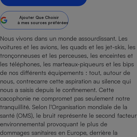
Petit électroménager - U
Complément
Ajouter
Que Choisir
alimentaire
à mes sources préférées
Mutuelle
Assurance emprunteur
Nous vivons dans un monde assourdissant. Les
voitures et les avions, les quads et les jet-skis, les
tronçonneuses et les perceuses, les enceintes et
Matelas
Champagne
les téléphones, les marteaux-piqueurs et les bips
bouteille
Banque en 
de nos différents équipements : tout, autour de
Téléviseur
nous, contrecarre cette aspiration au silence qui
Antimoustique
nous a saisis depuis le confinement. Cette
Lave-linge
cacophonie ne compromet pas seulement notre
tranquillité. Selon l’Organisation mondiale de la
santé (OMS), le bruit représente le second facteur
Radiateur électrique
environnemental provoquant le plus de
dommages sanitaires en Europe, derrière la