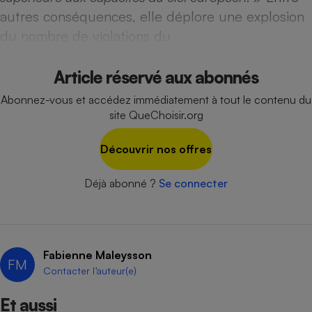
autres conséquences, elle déplore une explosion
Cafetière à expressos
du nombre de violations du
Article réservé aux abonnés
Abonnez-vous et accédez immédiatement à tout le contenu du
site QueChoisir.org
Découvrir nos offres
Robot ménager
Déjà abonné ?
Se connecter
Fabienne Maleysson
FM
Contacter l’auteur(e)
Et aussi