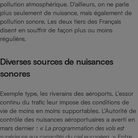
pollution atmosphérique. D’ailleurs, on ne parle
Téléphone mobile -
Smartphone
plus seulement de nuisance, mais également de
Plaque de cuisson à
induction
pollution sonore. Les deux tiers des Français
disent en souffrir de façon plus ou moins
régulière.
Climatiseur -
Ventilateur
Diverses sources de nuisances
Antivirus
sonores
Climatiseur -
Ventilateur
Exemple type, les riverains des aéroports. L’essor
continu du trafic leur impose des conditions de
vie de moins en moins supportables. L’Autorité de
contrôle des nuisances aéroportuaires a averti en
mars dernier :
« La programmation des vols est
supérieure aux capacités du ciel européen. »
Entre