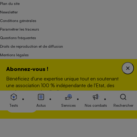
Plan du site
Newsletter
Conditions générales
Paramétrer les traceurs
Questions fréquentes
Droits de reproduction et de diffusion
Mentions légales
Panel
Abonnez-vous !
Bénéficiez d'une expertise unique tout en soutenant
Association indépendante de l’État, des syndicats, des producteurs et des
une association 100 % indépendante de l'Etat, des
distributeurs depuis 1951.
producteurs et des distributeurs.
Tests
Actus
Services
Nos combats
Rechercher
Voir nos offres
S’abonner