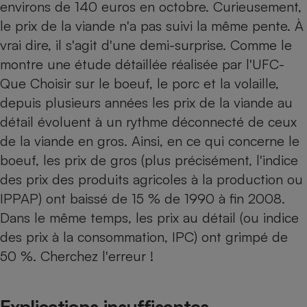
environs de 140 euros en octobre. Curieusement,
Téléphone mobile -
Smartphone
le prix de la viande n'a pas suivi la même pente. À
Plaque de cuisson à
induction
vrai dire, il s'agit d'une demi-surprise. Comme le
montre une étude détaillée réalisée par l'UFC-
Que Choisir sur le boeuf, le porc et la volaille,
Climatiseur -
depuis plusieurs années les prix de la viande au
Ventilateur
détail évoluent à un rythme déconnecté de ceux
de la viande en gros. Ainsi, en ce qui concerne le
Antivirus
boeuf, les prix de gros (plus précisément, l'indice
des prix des produits agricoles à la production ou
Climatiseur -
Ventilateur
IPPAP) ont baissé de 15 % de 1990 à fin 2008.
Dans le même temps, les prix au détail (ou indice
des prix à la consommation, IPC) ont grimpé de
50 %. Cherchez l'erreur !
Explications insuffisantes