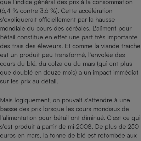
que l'indice général des prix à la consom­mation
(6,4 % contre 3,6 %). Cette accélération
Petit électroménager - U
Complément
s'expliquerait officiellement par la hausse
alimentaire
Mutuelle
mondiale du cours des céréales. L'aliment pour
Assurance emprunteur
bétail constitue en effet une part très importante
des frais des éleveurs. Et comme la viande fraîche
est un produit peu transformé, l'envolée des
Matelas
cours du blé, du colza ou du maïs (qui ont plus
Champagne
bouteille
que doublé en douze mois) a un impact immédiat
Banque en 
sur les prix au détail.
Téléviseur
Antimoustique
Lave-linge
Mais logiquement, on pouvait s'attendre à une
baisse des prix lorsque les cours mondiaux de
l'alimentation pour bétail ont diminué. C'est ce qui
Radiateur électrique
s'est produit à partir de mi-2008. De plus de 250
euros en mars, la tonne de blé est retombée aux