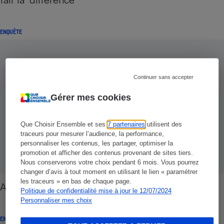
ENQUÊTE
Continuer sans accepter
Gérer mes cookies
Que Choisir Ensemble et ses
7 partenaires
utilisent des
traceurs pour mesurer l’audience, la performance,
personnaliser les contenus, les partager, optimiser la
promotion et afficher des contenus provenant de sites tiers.
Nous conserverons votre choix pendant 6 mois. Vous pourrez
changer d’avis à tout moment en utilisant le lien « paramétrer
les traceurs » en bas de chaque page.
Agences de voyage - Les conseils en sommeil
Politique de confidentialité mise à jour le 12/07/2024
Personnaliser mes choix
ENQUÊTE