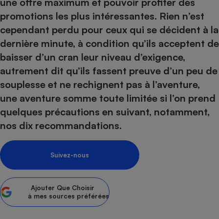
pression
une offre maximum et pouvoir profiter des
Choisir son fioul
Assurance
Sécurité - Hygiène
Circulation routière
promotions les plus intéressantes. Rien n’est
Choisir son pellet
Crédit immobilier
Banque - Crédit
Contrôle technique - Rép
cependant perdu pour ceux qui se décident à la
Comparateur assurance emprunteur
Maison de retraite
Epargne - Fiscalité
Comparateu
Pièce détachée
dernière minute, à condition qu’ils acceptent de
Energie Moins Chère Ensemble
Comparatif réfrigérateur
Comparatif casque audio
Comparatif tondeuse ro
baisser d’un cran leur niveau d’exigence,
Moto
Comparatif plaque à indu
Comparatif barre de son
Comparatif poêle à gran
autrement dit qu’ils fassent preuve d’un peu de
Supermarché - Drive
souplesse et ne rechignent pas à l’aventure,
Comparatif hotte aspira
Comparatif imprimante m
Comparatif radiateur éle
une aventure somme toute limitée si l’on prend
Électricité - Gaz
Hygiène - Beauté
Comparatif climatiseur m
Comparatif ordinateur p
quelques précautions en suivant, notamment,
Tous les comparateurs
Maladie - Médecine - Mé
Comparatif aspirateur bal
Comparatif ultrabook
Aménagement
nos dix recommandations.
Toutes les cartes interactives
Système de santé - Com
Comparatif aspirateur tr
Comparatif tablette tacti
Supermarché - Drive
Bricolage - Jardinage
Retraite
Comparatif cafetière au
Chauffage
Suivez-nous
Speedtest - Testez le débit de votre
Mutuelle
Comparatif robot cuiseu
Image et son
Produit d'entretien
connexion Internet
Comparatif centrale vap
Comparateur auto
Informatique
Sécurité domestique
Ajouter
Que Choisir
à mes sources préférées
Internet
Gros électroménager
Téléphonie