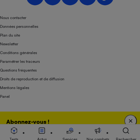
Nous contacter
Données personnelles
Plan du site
Newsletter
Conditions générales
Paramétrer les traceurs
Questions fréquentes
Droits de reproduction et de diffusion
Mentions légales
Panel
Association indépendante de l’État, des syndicats, des producteurs et des
Abonnez-vous !
distributeurs depuis 1951.
Bénéficiez d'une expertise unique tout en soutenant
une association 100 % indépendante de l'Etat, des
Tests
Actus
Services
Nos combats
Rechercher