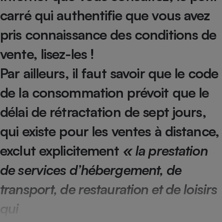
Téléphone mobile -
carré qui authentifie que vous avez
Smartphone
Plaque de cuisson à
induction
pris connaissance des conditions de
vente, lisez-les !
Par ailleurs, il faut savoir que le code
Climatiseur -
Ventilateur
de la consom­mation prévoit que le
délai de rétractation de sept jours,
Antivirus
qui existe pour les ventes à distance,
Climatiseur -
Ventilateur
exclut explicitement
« la prestation
de services d’hébergement, de
transport, de restauration et de loisirs
qui