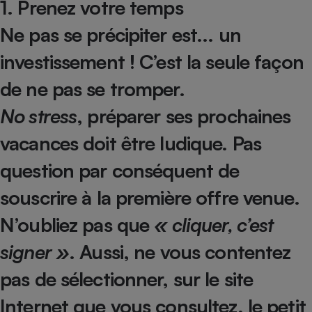
1. Prenez votre temps
Petit électroménager - U
Ne pas se précipiter est... un
Complément
alimentaire
investissement ! C’est la seule façon
Mutuelle
Assurance emprunteur
de ne pas se tromper.
No stress
, préparer ses prochaines
Matelas
vacances doit être ludique. Pas
Champagne
bouteille
Banque en 
question par conséquent de
Téléviseur
souscrire à la première offre venue.
Antimoustique
Lave-linge
N’oubliez pas que
« cliquer, c’est
signer »
. Aussi, ne vous contentez
pas de sélectionner, sur le site
Radiateur électrique
Internet que vous consultez, le petit