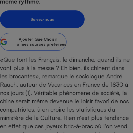
pression
même rythme.
Choisir son fioul
Assurance
Sécurité - Hygiène
Circulation routière
Choisir son pellet
Crédit immobilier
Banque - Crédit
Contrôle technique - Rép
Suivez-nous
Comparateur assurance emprunteur
Maison de retraite
Epargne - Fiscalité
Comparateu
Pièce détachée
Energie Moins Chère Ensemble
Comparatif réfrigérateur
Comparatif casque audio
Comparatif tondeuse ro
Moto
Ajouter
Que Choisir
Comparatif plaque à indu
Comparatif barre de son
Comparatif poêle à gran
Supermarché - Drive
à mes sources préférées
Comparatif hotte aspira
Comparatif imprimante m
Comparatif radiateur éle
«Que font les Français, le dimanche, quand ils ne
Électricité - Gaz
Hygiène - Beauté
Comparatif climatiseur m
Comparatif ordinateur p
vont plus à la messe ? Eh bien, ils chinent dans
Tous les comparateurs
Maladie - Médecine - Mé
Comparatif aspirateur bal
Comparatif ultrabook
Aménagement
les brocantes», remarque le sociologue André
Toutes les cartes interactives
Système de santé - Com
Comparatif aspirateur tr
Comparatif tablette tacti
Supermarché - Drive
Bricolage - Jardinage
Rauch, auteur de Vacances en France de 1830 à
Retraite
Comparatif cafetière au
nos jours (1). Véritable phénomène de société, la
Chauffage
Speedtest - Testez le débit de votre
chine serait même devenue le loisir favori de nos
Mutuelle
Comparatif robot cuiseu
Image et son
Produit d'entretien
connexion Internet
compatriotes, à en croire les statistiques du
Comparatif centrale vap
Comparateur auto
Informatique
Sécurité domestique
ministère de la Culture. Rien n'est plus tendance
Internet
en effet que ces joyeux bric-à-brac où l'on vend
Gros électroménager
Téléphonie