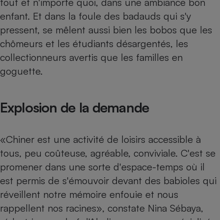
tout et n'importe quoi, dans une ambiance bon
enfant. Et dans la foule des badauds qui s'y
Petit électroménager - U
Complément
pressent, se mêlent aussi bien les bobos que les
alimentaire
Mutuelle
chômeurs et les étudiants désargentés, les
Assurance emprunteur
collectionneurs avertis que les familles en
goguette.
Matelas
Champagne
Explosion de la demande
bouteille
Banque en 
Téléviseur
«Chiner est une activité de loisirs accessible à
Antimoustique
Lave-linge
tous, peu coûteuse, agréable, conviviale. C'est se
promener dans une sorte d'espace-temps où il
est permis de s'émouvoir devant des babioles qui
réveillent notre mémoire enfouie et nous
Radiateur électrique
rappellent nos racines», constate Nina Sébaya,