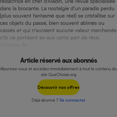
rédactrice en chef d'Aladin, une revue spécialisée
Téléphone mobile -
Smartphone
dans la brocante. La nostalgie d'un paradis perdu
Plaque de cuisson à
(plus souvent fantasmé que réel) se cristallise sur
induction
ces objets du passé, bien souvent abîmés ou
cassés et qui n'auraient aucune valeur marchande
s'ils ne portaient en eux cette part de rêve.
Climatiseur -
Ventilateur
L'inverse de
Article réservé aux abonnés
Antivirus
Climatiseur -
Abonnez-vous et accédez immédiatement à tout le contenu du
Ventilateur
site QueChoisir.org
Découvrir nos offres
Déjà abonné ?
Se connecter