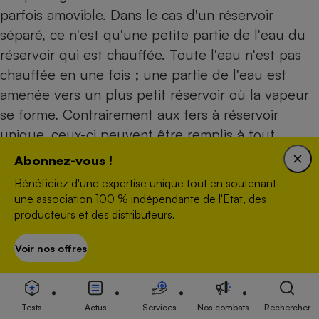
parfois amovible. Dans le cas d'un réservoir
séparé, ce n'est qu'une petite partie de l'eau du
réservoir qui est chauffée. Toute l'eau n'est pas
chauffée en une fois ; une partie de l'eau est
amenée vers un plus petit réservoir où la vapeur
se forme. Contrairement aux fers à réservoir
unique, ceux-ci peuvent être remplis à tout
moment, puisque le réservoir séparé n'est pas
Abonnez-vous !
chaud (ou sous pression). Dans ce cas, la capacité
Bénéficiez d'une expertise unique tout en soutenant
du réservoir est moins grande, mais l'autonomie
une association 100 % indépendante de l'Etat, des
de ces appareils peut être considérée comme
producteurs et des distributeurs.
illimitée.
Voir nos offres
S’abonner
Résine anti-calcaire
Tests
Actus
Services
Nos combats
Rechercher