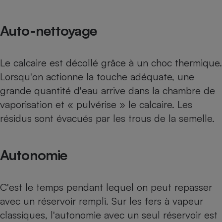
Petit électroménager - U
Complément
Auto-nettoyage
alimentaire
Mutuelle
Assurance emprunteur
Le calcaire est décollé grâce à un choc thermique.
Lorsqu'on actionne la touche adéquate, une
grande quantité d'eau arrive dans la chambre de
Matelas
Champagne
vaporisation et « pulvérise » le calcaire. Les
bouteille
Banque en 
résidus sont évacués par les trous de la semelle.
Téléviseur
Antimoustique
Lave-linge
Autonomie
C'est le temps pendant lequel on peut repasser
Radiateur électrique
avec un réservoir rempli. Sur les fers à vapeur
classiques, l'autonomie avec un seul réservoir est