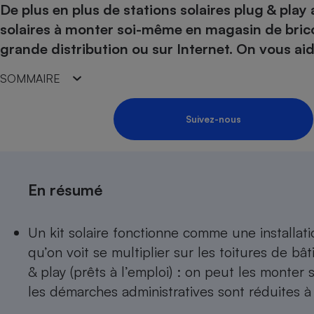
De plus en plus de stations solaires plug & play 
Internet
solaires à monter soi-même en magasin de brico
Gros électroménager
Téléphonie
grande distribution ou sur Internet. On vous aide 
Petit électroménager 
Complément
SOMMAIRE
alimentaire
Mutuelle
Assurance emprunteu
Suivez-nous
Matelas
Champa
En résumé
boutei
Banque 
Téléviseur
Un kit solaire fonctionne comme une installati
Antimoustique
Lave-linge
qu’on voit se multiplier sur les toitures de bâ
& play (prêts à l’emploi) : on peut les monter 
les démarches administratives sont réduites à