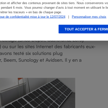
tion et afficher des contenus provenant de sites tiers. Nous conserverons vo
oisir.
 pendant 6 mois. Vous pourrez changer d’avis à tout moment en utilisant le li
étrer les traceurs » en bas de chaque page.
ique de confidentialité mise à jour le 12/07/2024
|
Personnaliser mes choix
res
TOUT ACCEPTER & FERM
ricolage (Brico Dépôt, Castorama, Leroy
 ou sur les sites Internet des fabricants eux-
avons testé six solutions plug
, Beem, Sunology et Avidsen. Il y en a