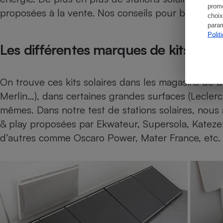
promo
proposées à la vente. Nos conseils pour bien les ch
choix
param
Polit
Les différentes marques de kits solai
On trouve ces kits solaires dans les magasins de b
Merlin…), dans certaines grandes surfaces (Leclerc)
mêmes. Dans notre test de stations solaires, nous 
& play proposées par Ekwateur, Supersola, Katezer
d’autres comme Oscaro Power, Mater France, etc.