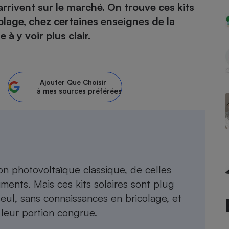
arrivent sur le marché. On trouve ces kits
lage, chez certaines enseignes de la
à y voir plus clair.
- Ustensile
Foie gras
Aide auditive
r
Assurance vie
Ajouter
Que Choisir
à mes sources préférées
Poêle à granulés
gne - Comment choisir une
lle de champagne
en ligne
Ordinateur portable
on photovoltaïque classique, de celles
Crème solaire
Lave-vaisselle
timents. Mais ces kits solaires sont plug
seul, sans connaissances en bricolage, et
 leur portion congrue.