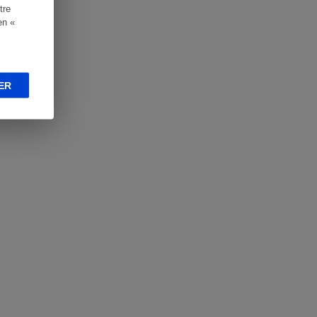
tre
en «
ER