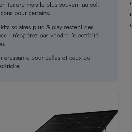
Électricité - Gaz
 en toiture mais le plus souvent au sol,
cons pour certains.
Appareil photo
s kits solaires plug & play restent des
numérique
Four encastrable
ce : n’espérez pas vendre l’électricité
on.
intéressante pour celles et ceux qui
Lessive
tricité.
Aspirateur