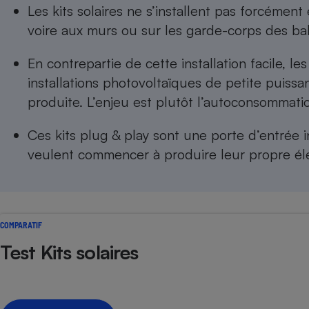
Radiateur électrique
Les kits solaires ne s’installent pas forcément
voire aux murs ou sur les garde-corps des bal
Téléphone mobile -
En contrepartie de cette installation facile, le
Smartphone
Plaque de cuisson à
installations photovoltaïques de petite puissan
induction
produite. L’enjeu est plutôt l’autoconsommati
Ces kits plug & play sont une porte d’entrée 
Climatiseur -
veulent commencer à produire leur propre élec
Ventilateur
Antivirus
Climatiseur -
COMPARATIF
Ventilateur
Test Kits solaires