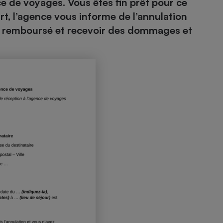
e de voyages. Vous êtes fin prêt pour ce
rt, l’agence vous informe de l’annulation
tre remboursé et recevoir des dommages et
- Ustensile
Foie gras
Aide auditive
r
Assurance vie
Poêle à granulés
gne - Comment choisir une
lle de champagne
en ligne
Ordinateur portable
Crème solaire
Lave-vaisselle