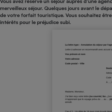
Vous avez réservé un séjour auprès d’une agenc
Internet
merveilleux séjour. Quelques jours avant le dépa
de votre forfait touristique. Vous souhaitez ê
Gros électroménager
Téléphonie
intérêts pour le préjudice subi.
Petit électroménager 
Complément
alimentaire
Mutuelle
Assurance emprunteu
Matelas
Champa
boutei
Banque 
Téléviseur
Antimoustique
Lave-linge