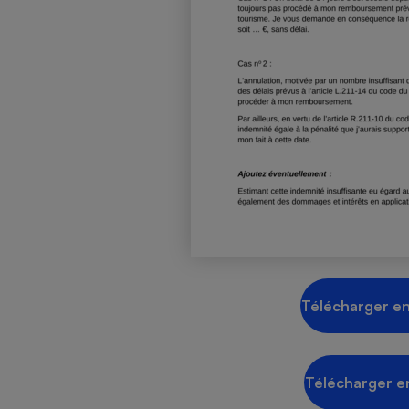
Radiateur électrique
Téléphone mobile -
Smartphone
Plaque de cuisson à
induction
Climatiseur -
Ventilateur
Antivirus
Climatiseur -
Télécharger en
Ventilateur
Télécharger e