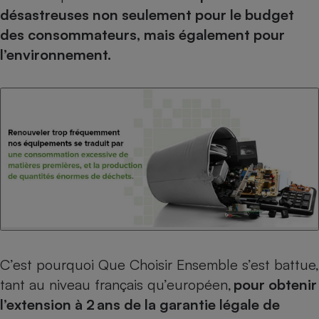
Téléphone mobile -
désastreuses non seulement pour le budget
Smartphone
Plaque de cuisson à
des consommateurs, mais également pour
induction
l’environnement.
Climatiseur -
Ventilateur
Antivirus
Climatiseur -
Ventilateur
C’est pourquoi Que Choisir Ensemble s’est battue,
tant au niveau français qu’européen,
pour obtenir
l’extension à 2 ans de la garantie légale de