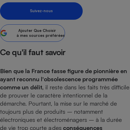
Petit électroménager - U
Suivez-nous
Complément
alimentaire
Mutuelle
Assurance emprunteur
Ajouter
Que Choisir
à mes sources préférées
Ce qu'il faut savoir
Matelas
Champagne
bouteille
Banque en 
Bien que la France fasse figure de pionnière en
Téléviseur
ayant reconnu l'obsolescence programmée
Antimoustique
Lave-linge
comme un délit,
il reste dans les faits très difficile
de prouver le caractère intentionnel de la
démarche. Pourtant, la mise sur le marché de
toujours plus de produits – notamment
Radiateur électrique
électroniques et électroménagers – à la durée
de vie trop courte a des
conséquences