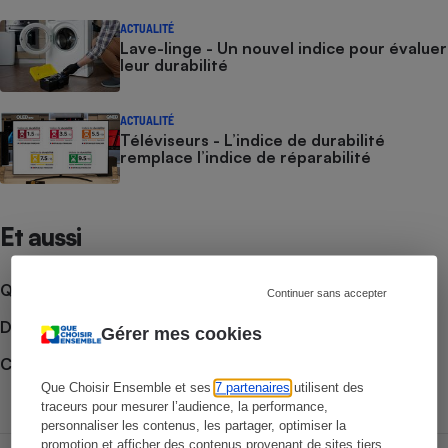
ACTUALITÉ
Lave-linge - Un nouvel indice pour évaluer
leur durabilité
ACTUALITÉ
Téléviseurs - L’indice de durabilité
remplace l’indice de réparabilité
Et aussi
Que faire en cas de litige ?
Continuer sans accepter
Découvrir le forum
Gérer mes cookies
Consulter nos Nos combats
Que Choisir Ensemble et ses
7 partenaires
utilisent des
traceurs pour mesurer l’audience, la performance,
personnaliser les contenus, les partager, optimiser la
promotion et afficher des contenus provenant de sites tiers.