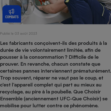
pression
Choisir son fioul
Assurance
Sécurité - Hygiène
Circulation routière
Choisir son pellet
Crédit immobilier
Banque - Crédit
Contrôle technique - Rép
Comparateur assurance emprunteur
Maison de retraite
Epargne - Fiscalité
Comparateu
Pièce détachée
Energie Moins Chère Ensemble
Comparatif réfrigérateur
Comparatif casque audio
Comparatif tondeuse ro
Moto
Publié le 03 août 2023
Comparatif plaque à indu
Comparatif barre de son
Comparatif poêle à gran
Supermarché - Drive
Les fabricants conçoivent-ils des produits à la
Comparatif hotte aspira
Comparatif imprimante m
Comparatif radiateur éle
durée de vie volontairement limitée, afin de
Électricité - Gaz
Hygiène - Beauté
Comparatif climatiseur m
Comparatif ordinateur p
pousser à la consommation ? Difficile de le
Tous les comparateurs
Maladie - Médecine - Mé
Comparatif aspirateur bal
Comparatif ultrabook
Aménagement
prouver. En revanche, chacun constate que
Toutes les cartes interactives
Système de santé - Com
Comparatif aspirateur tr
Comparatif tablette tacti
Supermarché - Drive
Bricolage - Jardinage
certaines pannes interviennent prématurément.
Retraite
Comparatif cafetière au
Trop souvent, réparer ne vaut pas le coup, et
Chauffage
Speedtest - Testez le débit de votre
Mutuelle
c’est l’appareil complet qui part au mieux au
Comparatif robot cuiseu
Image et son
Produit d'entretien
connexion Internet
recyclage, au pire à la poubelle. Que Choisir
Comparatif centrale vap
Comparateur auto
Informatique
Sécurité domestique
Ensemble (anciennement UFC-Que Choisir) se
Internet
mobilise pour lutter contre ce phénomène.
Gros électroménager
Téléphonie