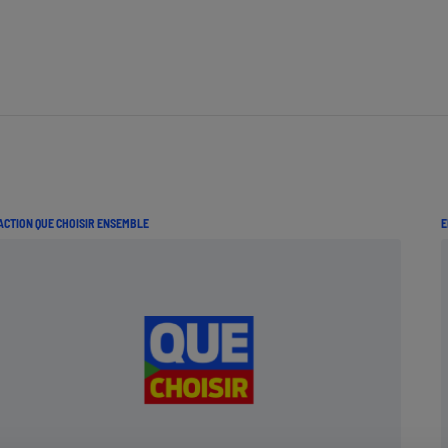
Électricité - Gaz
Appareil photo
numérique
Four encastrable
Lessive
ACTION QUE CHOISIR ENSEMBLE
E
Aspirateur