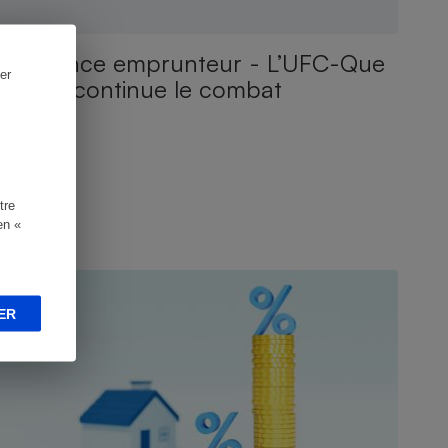
Assurance emprunteur - L’UFC-Que
er
Choisir continue le combat
tre
en «
UIDE D'ACHAT
ER