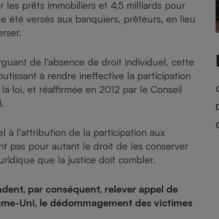
 les prêts immobiliers et 4,5 milliards pour
de été versés aux banquiers, prêteurs, en lieu
erser.
- Ustensile
Foie gras
guant de l’absence de droit individuel, cette
Aide auditive
issant à rendre ineffective la participation
r
Assurance vie
a loi, et réaffirmée en 2012 par le Conseil
.
Poêle à granulés
gne - Comment choisir une
 à l’attribution de la participation aux
lle de champagne
en ligne
nt pas pour autant le droit de les conserver
Ordinateur portable
juridique que la justice doit combler.
Crème solaire
Lave-vaisselle
ent, par conséquent, relever appel de
yaume-Uni, le dédommagement des victimes