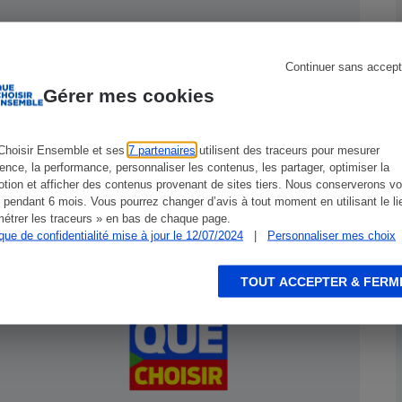
Assurance emprunteur - Les
Continuer sans accept
assureurs n'ont assurément plus le
s
Réfrigérateur
Gérer mes cookies
bénéfice du doute : les 16 milliards
indûment versés aux banquiers
doivent être rendus aux
Choisir Ensemble et ses
7 partenaires
utilisent des traceurs pour mesurer
consommateurs !
ience, la performance, personnaliser les contenus, les partager, optimiser la
tion et afficher des contenus provenant de sites tiers. Nous conserverons vo
 pendant 6 mois. Vous pourrez changer d’avis à tout moment en utilisant le li
étrer les traceurs » en bas de chaque page.
ENQUÊTE
G
ique de confidentialité mise à jour le 12/07/2024
|
Personnaliser mes choix
TOUT ACCEPTER & FERM