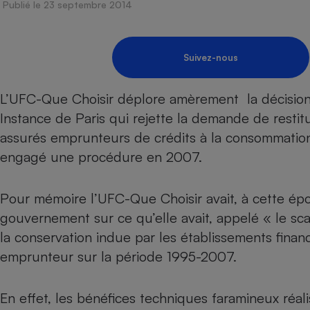
Energie
Publié le 23 septembre 2014
Nutrition
Assurance auto
-nous ?
Produit alimentaire
Carburant
Compar
Compar
Compar
Compar
pressi
Choisir son fioul
Assurance
Sécurité - Hygiène
Circulation routière
Suivez-nous
Choisir son pellet
Banque - Crédit
Crédit immobilier
Contrôle technique - 
Comparateur assurance emprunteur
Epargne - Fiscalité
Maison de retraite
L’UFC-Que Choisir déplore amèrement la décision
Compara
Pièce détachée
Instance de Paris qui rejette la demande de restit
Energie Moins Chère Ensemble
Comparatif réfrigérat
Comparatif casque au
Comparatif tondeuse
Moto
assurés emprunteurs de crédits à la consommation 
Comparatif plaque à i
Comparatif barre de 
Comparatif poêle à g
Supermarché - Drive
engagé une procédure en 2007.
Comparatif hotte asp
Comparatif imprimant
Comparatif radiateur 
Électricité - Gaz
Hygiène - Beauté
Comparatif climatiseu
Comparatif ordinateu
Pour mémoire l’UFC-Que Choisir avait, à cette époq
Tous les comparateurs
Maladie - Médecine -
Comparatif aspirateur
Comparatif ultrabook
Aménagement
gouvernement sur ce qu’elle avait, appelé « le sc
Toutes les cartes interactives
Système de santé - C
Comparatif aspirateur
Comparatif tablette ta
Supermarché - Drive
la conservation indue par les établissements finan
Bricolage - Jardinage
Retraite
Comparatif cafetière
emprunteur sur la période 1995-2007.
Chauffage
Speedtest - Testez le débit de votre
Mutuelle
Comparatif robot cui
Image et son
Produit d'entretien
connexion Internet
En effet, les bénéfices techniques faramineux réali
Comparatif centrale 
Comparateur auto
Informatique
Sécurité domestique