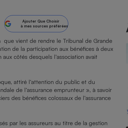
atif sèche-linge
atif smartphone
atif nettoyeur haute
ateur mutuelle
on
Ajouter
Que Choisir
à mes sources préférées
Réparation
Obsèques - Pompes
 que vient de rendre le Tribunal de Grande
teur des devis d’opticiens
funèbres
ution de la participation aux bénéfices à deux
eur-congélateur
dio
 robot
aux côtés desquels l’association avait
nduction
son
ranulés
irante
e multifonction
électrique
Panneaux
r mobile
r portable
photovoltaïques
ue, attiré l’attention du public et du
 Médicament
 balai
andale de l’assurance emprunteur », à savoir
omplémentaire santé
 traîneau
ctile
Circuits courts et
ciers des bénéfices colossaux de l’assurance
alimentation locale
Puériculture - Produit
 automatique
pour bébé
Banque en ligne
seur
sés par les assureurs au titre de la gestion
vapeur