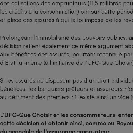
des cotisations des emprunteurs (11,5 milliards pour
Internet
les crédits à la consommation) ont sur cette pério
Gros électroménager
Téléphonie
et place des assurés à qui la loi impose de les rev
Petit électroménager 
Complément
alimentaire
Prolongeant l’immobilisme des pouvoirs publics, ar
Mutuelle
décision retient également ce même argument about
Assurance emprunteu
aux bénéfices des assurés, pourtant reconnue par l
d’Etat lui-même (à l’initiative de l’UFC-Que Choisir)
Matelas
Champa
Si les assurés ne disposent pas d’un droit individuel
boutei
Banque 
bénéfices, les banquiers prêteurs et assureurs n’o
Téléviseur
au détriment des premiers : il existe ainsi un vide 
Antimoustique
Lave-linge
L’UFC-Que Choisir et les consommateurs entend
cette décision et obtenir ainsi, comme au Ro
du scandale de l’assurance emprunteur.