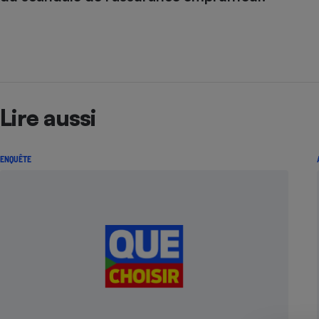
Radiateur électrique
Téléphone mobile -
Smartphone
Plaque de cuisson à
induction
Lire aussi
Climatiseur -
Ventilateur
ENQUÊTE
Antivirus
Climatiseur -
Ventilateur