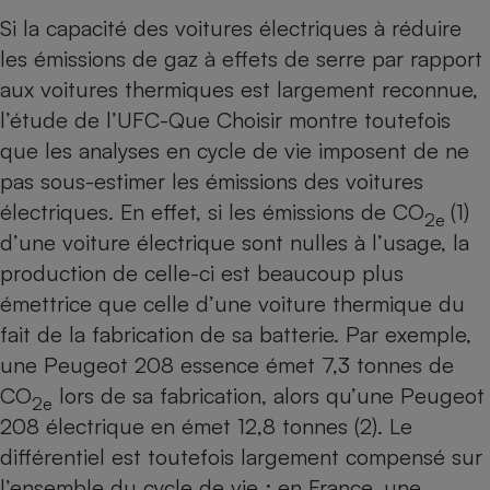
Téléphone mobile -
Si la capacité des voitures électriques à réduire
Smartphone
Plaque de cuisson à
les émissions de gaz à effets de serre par rapport
induction
aux voitures thermiques est largement reconnue,
l’étude de l’UFC-Que Choisir montre toutefois
que les analyses en cycle de vie imposent de ne
Climatiseur -
pas sous-estimer les émissions des voitures
Ventilateur
électriques. En effet, si les émissions de CO
(1)
2e
d’une voiture électrique sont nulles à l’usage, la
Antivirus
production de celle-ci est beaucoup plus
Climatiseur -
émettrice que celle d’une voiture thermique du
Ventilateur
fait de la fabrication de sa batterie. Par exemple,
une Peugeot 208 essence émet 7,3 tonnes de
CO
lors de sa fabrication, alors qu’une Peugeot
2e
208 électrique en émet 12,8 tonnes (2). Le
différentiel est toutefois largement compensé sur
l’ensemble du cycle de vie : en France, une