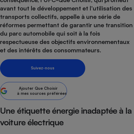
avant tout le développement et l’utilisation des
Petit électroménager - U
Complément
transports collectifs, appelle à une série de
alimentaire
réformes permettant de garantir une transition
Mutuelle
Assurance emprunteur
du parc automobile qui soit à la fois
respectueuse des objectifs environnementaux
et des intérêts des consommateurs.
Matelas
Champagne
bouteille
Suivez-nous
Banque en 
Téléviseur
Antimoustique
Lave-linge
Ajouter
Que Choisir
à mes sources préférées
Une étiquette énergie inadaptée à la
Radiateur électrique
voiture électrique