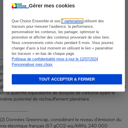
Gérer mes cookies
VOITUREELECTRIQUE_14.06.23.pdf
Que Choisir Ensemble et ses
7 partenaires
utilisent des
Télécharger
traceurs pour mesurer l’audience, la performance,
personnaliser les contenus, les partager, optimiser la
promotion et afficher des contenus provenant de sites tiers.
Nous conserverons votre choix pendant 6 mois. Vous pourrez
changer d’avis à tout moment en utilisant le lien « paramétrer
les traceurs » en bas de chaque page.
Politique de confidentialité mise à jour le 12/07/2024
Personnaliser mes choix
(1) L'équivalent dioxyde de carbone (CO
) est une mesure
2e
métrique utilisée pour comparer les émissions de divers gaz à
TOUT ACCEPTER & FERMER
effet de serre sur la base de leur potentiel de réchauffement
global (PRG), en convertissant les quantités des divers gaz émis
en la quantité équivalente de dioxyde de carbone ayant le
même potentiel de réchauffement planétaire
(2) Données Greenncap, considérant le niveau d’émission du
mix électrique français (57 gCO2-eq./kWh), 240 000