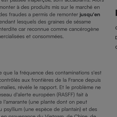
monter à des produits mis sur le marché en
on des fraudes a permis de remonter
jusqu'en
endant lesquels des graines de sésame
- Ustensile
Foie gras
 interdite car reconnue comme cancérogène
mercialisées et consommées.
Aide auditive
r
Assurance vie
Poêle à granulés
gne - Comment choisir une
 que la fréquence des contaminations s'est
lle de champagne
en ligne
contrôlés aux frontières de la France depuis
Ordinateur portable
omalies, révèle le rapport. Et le problème ne
Crème solaire
Lave-vaisselle
réseau d'alerte européen (RASFF) fait à
e l’amarante (une plante dont on peut
 psyllium (une espèce de plantain) et des
e en provenance du Vietnam, de Chine, de