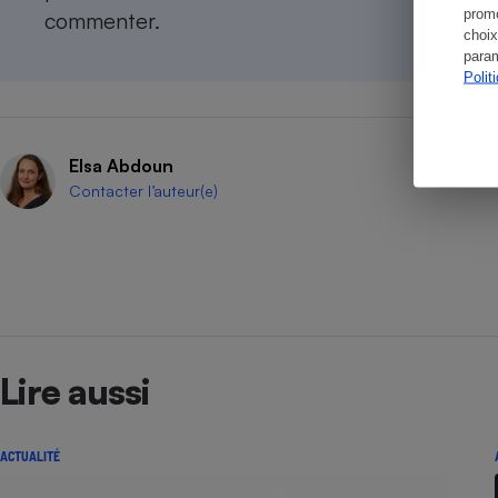
promo
commenter.
choix
param
Polit
Elsa Abdoun
Contacter l’auteur(e)
Lire aussi
ACTUALITÉ