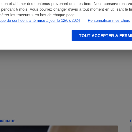
tion et afficher des contenus provenant de sites tiers. Nous conserverons vo
 pendant 6 mois. Vous pourrez changer d’avis à tout moment en utilisant le li
étrer les traceurs » en bas de chaque page.
ique de confidentialité mise à jour le 12/07/2024
|
Personnaliser mes choix
TOUT ACCEPTER & FERM
ACTUALITÉ
E