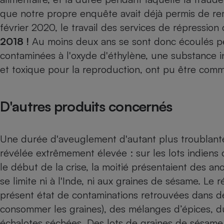
que
notre propre enquête
avait déjà permis de re
Internet
février 2020, le travail des services de répressi
Gros électroménager
Téléphonie
2018 !
Au moins deux ans se sont donc écoulés p
Petit électroménager 
Complément
contaminées à l'oxyde d'éthylène, une substance
alimentaire
et toxique pour la reproduction, ont pu être com
Mutuelle
Assurance emprunteu
D'autres produits concernés
Matelas
Champa
Une durée d'aveuglement d'autant plus troublante
boutei
Banque 
révélée extrêmement élevée : sur les lots indiens 
Téléviseur
le début de la crise, la moitié présentaient des an
Antimoustique
Lave-linge
se limite ni à l'Inde, ni aux graines de sésame. Le 
présent état de contaminations retrouvées dans d
consommer les graines), des mélanges d’épices, du
échalotes séchées. Des lots de graines de sésam