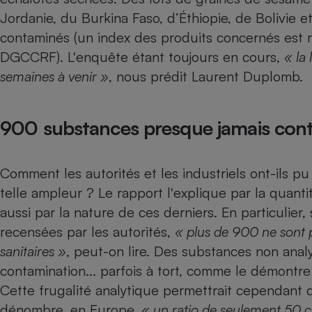
Radiateur électrique
Jordanie, du Burkina Faso, d’Éthiopie, de Bolivie
contaminés (un index des produits concernés est 
Téléphone mobile -
DGCCRF
). L'enquête étant toujours en cours,
« la
Smartphone
Plaque de cuisson à
semaines à venir »
, nous prédit Laurent Duplomb.
induction
900 substances presque jamais cont
Climatiseur -
Ventilateur
Comment les autorités et les industriels ont-ils p
telle ampleur ? Le rapport l'explique par la quantit
Antivirus
aussi par la nature de ces derniers. En particulier
Climatiseur -
recensées par les autorités,
« plus de 900 ne sont p
Ventilateur
sanitaires »
, peut-on lire. Des substances non anal
contamination... parfois à tort, comme le démontr
Cette frugalité analytique permettrait cependant d
dénombre, en Europe,
« un ratio de seulement 50 