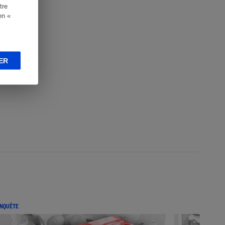
tre
en «
ER
NQUÊTE