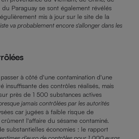
Électricité - Gaz
 et du Paraguay se sont également révélés
régulièrement mis à jour sur
le site de la
Appareil photo
 liste va probablement encore s'allonger dans les
numérique
Four encastrable
rôlées
Lessive
u passer à côté d'une contamination d'une
é insuffisante des contrôles réalisés, mais
, sur près de 1 500 substances actives
Aspirateur
resque jamais contrôlées par les autorités
ysées car jugées à faible risque de
e crûment l'affaire du sésame contaminé.
e substantielles économies : le rapport
centimes d’euro de contrôles pour 1 000 euros