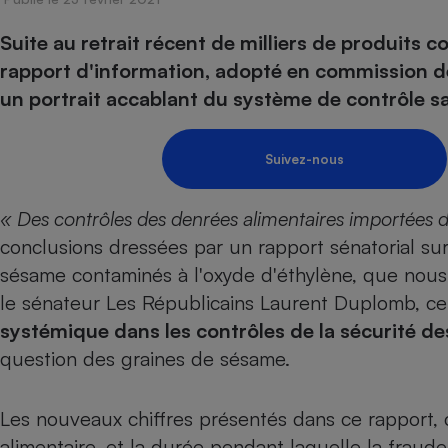
Energie
Nutrition
Assurance auto
-nous ?
Suite au retrait récent de milliers de produits 
Produit alimentaire
Carburant
Compar
Compar
Compar
Compar
pressi
rapport d'information, adopté en commission d
Choisir son fioul
Assurance
Sécurité - Hygiène
Circulation routière
un portrait accablant du système de contrôle sa
Choisir son pellet
Banque - Crédit
Crédit immobilier
Contrôle technique - 
Comparateur assurance emprunteur
Epargne - Fiscalité
Maison de retraite
Compara
Pièce détachée
Suivez-nous
Energie Moins Chère Ensemble
Comparatif réfrigérat
Comparatif casque au
Comparatif tondeuse
Moto
Comparatif plaque à i
Comparatif barre de 
Comparatif poêle à g
Supermarché - Drive
« Des contrôles des denrées alimentaires importées dé
Comparatif hotte asp
Comparatif imprimant
Comparatif radiateur 
conclusions dressées par un rapport sénatorial sur
Électricité - Gaz
Hygiène - Beauté
Comparatif climatiseu
Comparatif ordinateu
sésame contaminés à l'oxyde d'éthylène
, que nous
Tous les comparateurs
Maladie - Médecine -
le sénateur Les Républicains Laurent Duplomb, ce
Comparatif aspirateur
Comparatif ultrabook
Aménagement
Toutes les cartes interactives
systémique dans les contrôles de la sécurité de
Système de santé - C
Comparatif aspirateur
Comparatif tablette ta
Supermarché - Drive
Bricolage - Jardinage
question des graines de sésame.
Retraite
Comparatif cafetière
Chauffage
Speedtest - Testez le débit de votre
Mutuelle
Comparatif robot cui
Image et son
Produit d'entretien
connexion Internet
Les nouveaux chiffres présentés dans ce rapport, 
Comparatif centrale 
Comparateur auto
Informatique
Sécurité domestique
alimentaire, et la durée pendant laquelle la fraud