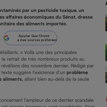
contaminés par un pesticide toxique, un
atif sèche-linge
atif smartphone
atif nettoyeur haute
ateur mutuelle
on
es affaires économiques du Sénat, dresse
nitaire des aliments importés.
Réparation
Obsèques - Pompes
teur des devis d’opticiens
Ajouter
Que Choisir
funèbres
eur-congélateur
dio
 robot
à mes sources préférées
nduction
son
ranulés
faillants. »
Voilà une des principales
irante
e multifonction
électrique
 le retrait de
très nombreux produits au
Panneaux
r mobile
r portable
 révélions dès novembre dernier. Rédigé par
photovoltaïques
 Médicament
 texte suggère l'existence d'un
 balai
problème
s aliments,
allant bien au-delà de la seule
omplémentaire santé
 traîneau
ctile
Circuits courts et
alimentation locale
Puériculture - Produit
 automatique
pour bébé
Banque en ligne
seur
concernant l'ampleur de ce dernier scandale
vapeur
e est passée inaperçue, sont accablants. Alors