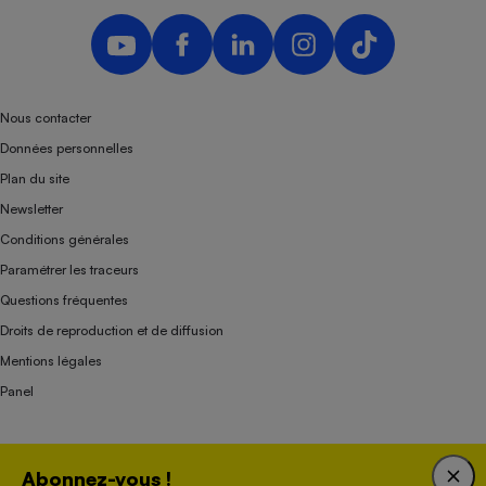
Nous contacter
Données personnelles
Plan du site
Newsletter
Conditions générales
Paramétrer les traceurs
Questions fréquentes
Droits de reproduction et de diffusion
Mentions légales
Panel
Association indépendante de l’État, des syndicats, des producteurs et des
Abonnez-vous !
distributeurs depuis 1951.