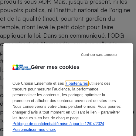
produits sous AOP. Mais, jusqu’à présent, ni les
pouvoirs publics, ni l’Institut national de l'origine
et de la qualité (Inao), pourtant gardien du
temple, n’ont levé le petit doigt pour faire
appliquer la loi. Dans son communiqué, l’ODG
camembert de Normandie, qui
« appelle à la
poursuite des discussions incluant l’Inao, pour
Continuer sans accepter
trouver une solution »,
n’évoque l’application de la
Gérer mes cookies
loi que comme un pis-aller de dernier recours.
Les intérêts économiques en jeu pèseraient-ils
Que Choisir Ensemble et ses
7 partenaires
utilisent des
trop lourd dans la balance ? En attendant, les
traceurs pour mesurer l’audience, la performance,
consommateurs continueront à être les dindons
personnaliser les contenus, les partager, optimiser la
promotion et afficher des contenus provenant de sites tiers.
de la farce qui consiste à leur vendre des
Nous conserverons votre choix pendant 6 mois. Vous pourrez
produits sans saveur sous couvert de faux airs de
changer d’avis à tout moment en utilisant le lien « paramétrer
les traceurs » en bas de chaque page.
terroir, en lieu et place d’authentiques
Politique de confidentialité mise à jour le 12/07/2024
camemberts normands.
Personnaliser mes choix