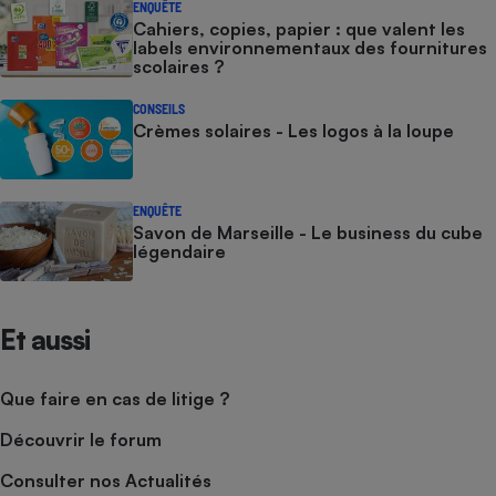
ENQUÊTE
Cahiers, copies, papier : que valent les
labels environnementaux des fournitures
scolaires ?
CONSEILS
Crèmes solaires - Les logos à la loupe
ENQUÊTE
Savon de Marseille - Le business du cube
légendaire
Et aussi
Que faire en cas de litige ?
Découvrir le forum
Consulter nos Actualités