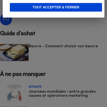
TOUT ACCEPTER & FERMER
Florence Humbert
FH
Guide d’achat
Beurre - Comment choisir son beurre
À ne pas manquer
ACTUALITÉ
Journées mondiales : entre grandes
causes et opérations marketing