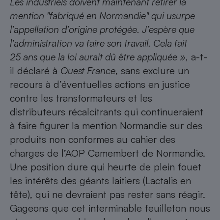
Les industriels doivent maintenant retirer la
Téléphone mobile -
Smartphone
mention "fabriqué en Normandie" qui usurpe
Plaque de cuisson à
l’appellation d’origine protégée. J’espère que
induction
l’administration va faire son travail. Cela fait
25 ans que la loi aurait dû être appliquée »,
a-t-
il déclaré à
Ouest France
, sans exclure un
Climatiseur -
Ventilateur
recours à d’éventuelles actions en justice
contre les transformateurs et les
distributeurs récalcitrants qui continueraient
Antivirus
à faire figurer la mention Normandie sur des
Climatiseur -
Ventilateur
produits non conformes au cahier des
charges de l’AOP Camembert de Normandie.
Une position dure qui heurte de plein fouet
les intérêts des géants laitiers (Lactalis en
tête), qui ne devraient pas rester sans réagir.
Gageons que cet interminable feuilleton nous