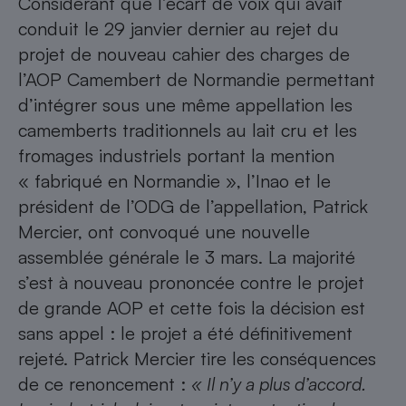
Considérant que l’écart de voix qui avait
conduit le 29 janvier dernier au rejet du
Petit électroménager - U
Complément
projet de nouveau cahier des charges de
alimentaire
Mutuelle
l’AOP Camembert de Normandie permettant
Assurance emprunteur
d’intégrer sous une même appellation les
camemberts traditionnels au lait cru et les
fromages industriels portant la mention
Matelas
« fabriqué en Normandie », l’Inao et le
Champagne
bouteille
président de l’ODG de l’appellation, Patrick
Banque en 
Mercier, ont convoqué une nouvelle
Téléviseur
assemblée générale le 3 mars. La majorité
Antimoustique
Lave-linge
s’est à nouveau prononcée contre le projet
de grande AOP et cette fois la décision est
sans appel : le projet a été définitivement
rejeté. Patrick Mercier tire les conséquences
Radiateur électrique
de ce renoncement :
« Il n’y a plus d’accord.