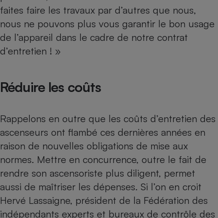
Téléphone mobile -
faites faire les travaux par d’autres que nous,
Smartphone
Plaque de cuisson à
nous ne pouvons plus vous garantir le bon usage
induction
de l’appareil dans le cadre de notre contrat
d’entretien ! »
Climatiseur -
Ventilateur
Réduire les coûts
Antivirus
Rappelons en outre que les coûts d’entretien des
Climatiseur -
ascenseurs ont flambé ces dernières années en
Ventilateur
raison de
nouvelles obligations de mise aux
normes
. Mettre en concurrence, outre le fait de
rendre son ascensoriste plus diligent, permet
aussi de maîtriser les dépenses. Si l’on en croit
Hervé Lassaigne, président de la Fédération des
indépendants experts et bureaux de contrôle des