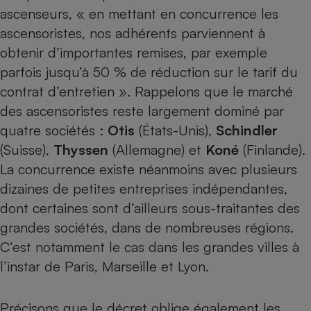
ascenseurs, « en mettant en concurrence les
Cafetière à expressos
ascensoristes, nos adhérents parviennent à
obtenir d’importantes remises, par exemple
parfois jusqu’à 50 % de réduction sur le tarif du
contrat d’entretien ». Rappelons que le marché
des ascensoristes reste largement dominé par
quatre sociétés :
Otis
(États-Unis),
Schindler
(Suisse),
Thyssen
(Allemagne) et
Koné
(Finlande).
Robot ménager
La concurrence existe néanmoins avec plusieurs
dizaines de petites entreprises indépendantes,
dont certaines sont d’ailleurs sous-traitantes des
grandes sociétés, dans de nombreuses régions.
C’est notamment le cas dans les grandes villes à
l’instar de Paris, Marseille et Lyon.
Précisons que le décret oblige également les