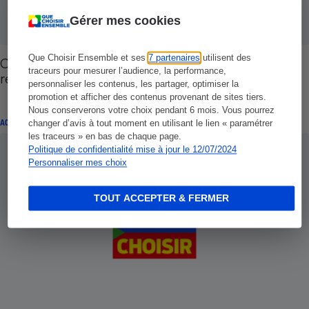
Gérer mes cookies
Que Choisir Ensemble et ses
7 partenaires
utilisent des
Copropriété - Le grand dérapage financier de la
traceurs pour mesurer l’audience, la performance,
rénovation des ascenseurs
personnaliser les contenus, les partager, optimiser la
promotion et afficher des contenus provenant de sites tiers.
Nous conserverons votre choix pendant 6 mois. Vous pourrez
ACTUALITÉ
changer d’avis à tout moment en utilisant le lien « paramétrer
les traceurs » en bas de chaque page.
Politique de confidentialité mise à jour le 12/07/2024
Personnaliser mes choix
TOUT ACCEPTER & FERMER