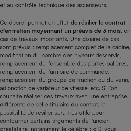
et au contrôle technique des ascenseurs.
Petit électroménager - U
Complément
alimentaire
Ce décret permet en effet
de résilier le contrat
Mutuelle
Assurance emprunteur
d’entretien moyennant un préavis de 3 mois
, en
cas de travaux importants. Une dizaine de cas
sont prévus : remplacement complet de la cabine,
modification du nombre des niveaux desservis,
Matelas
Champagne
remplacement de l’ensemble des portes palières,
bouteille
Banque en 
remplacement de l’armoire de commande,
Téléviseur
remplacement du groupe de traction ou du vérin,
Antimoustique
Lave-linge
adjonction de variateur de vitesse, etc. Si l’on
souhaite réaliser ces travaux avec une entreprise
différente de celle titulaire du contrat, la
possibilité de résilier sera très utile pour
Radiateur électrique
contourner certains arguments de l’ancien
prestataire, notamment le célèbre : « Si vous