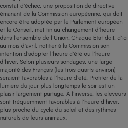
Téléphone mobile -
constat d’échec, une proposition de directive
Smartphone
Plaque de cuisson à
émanant de la Commission européenne, qui doit
induction
encore être adoptée par le Parlement européen
et le Conseil, met fin au changement d’heure
dans l’ensemble de l’Union. Chaque État doit, d’ici
Climatiseur -
au mois d’avril, notifier à la Commission son
Ventilateur
intention d’adopter l’heure d’été ou l’heure
d’hiver. Selon plusieurs sondages, une large
Antivirus
majorité des Français (les trois quarts environ)
Climatiseur -
seraient favorables à l’heure d’été. Profiter de la
Ventilateur
lumière du jour plus longtemps le soir est un
plaisir largement partagé. À l’inverse, les éleveurs
sont fréquemment favorables à l’heure d’hiver,
plus proche du cycle du soleil et des rythmes
naturels de leurs animaux.