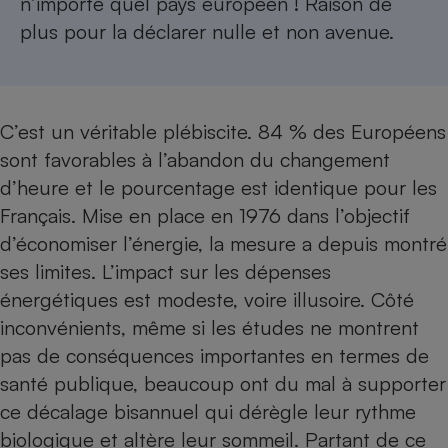
n’importe quel pays européen ! Raison de
plus pour la déclarer nulle et non avenue.
Petit électroménager - U
Complément
alimentaire
Mutuelle
Assurance emprunteur
C’est un véritable plébiscite. 84 % des Européens
sont favorables à l’abandon du changement
d’heure et le pourcentage est identique pour les
Matelas
Champagne
Français. Mise en place en 1976 dans l’objectif
bouteille
Banque en 
d’économiser l’énergie, la mesure a depuis montré
Téléviseur
ses limites. L’impact sur les dépenses
Antimoustique
Lave-linge
énergétiques est modeste, voire illusoire. Côté
inconvénients, même si les études ne montrent
pas de conséquences importantes en termes de
santé publique, beaucoup ont du mal à supporter
Radiateur électrique
ce décalage bisannuel qui dérègle leur rythme
biologique et altère leur sommeil. Partant de ce