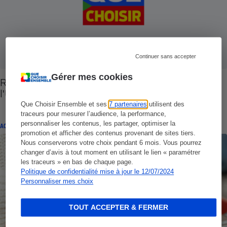
Continuer sans accepter
Gérer mes cookies
Réforme des AOC viticoles - Les demandes de
l'UFC-Que Choisir
Que Choisir Ensemble et ses
7 partenaires
utilisent des
traceurs pour mesurer l’audience, la performance,
personnaliser les contenus, les partager, optimiser la
ACTUALITÉ
promotion et afficher des contenus provenant de sites tiers.
Nous conserverons votre choix pendant 6 mois. Vous pourrez
changer d’avis à tout moment en utilisant le lien « paramétrer
les traceurs » en bas de chaque page.
Politique de confidentialité mise à jour le 12/07/2024
Personnaliser mes choix
TOUT ACCEPTER & FERMER