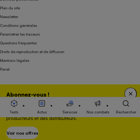
Plan du site
Newsletter
Conditions générales
Paramétrer les traceurs
Questions fréquentes
Droits de reproduction et de diffusion
Mentions légales
Panel
Association indépendante de l’État, des syndicats, des producteurs et des
Abonnez-vous !
distributeurs depuis 1951.
Bénéficiez d'une expertise unique tout en soutenant
une association 100 % indépendante de l'Etat, des
Tests
Actus
Services
Nos combats
Rechercher
producteurs et des distributeurs.
Voir nos offres
S’abonner