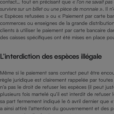
contact… tout en précisant que
« l’on ne savait pa
Internet
survivre sur un billet ou une pièce de monnaie »
. Il 
Gros électroménager
Téléphonie
« Espèces refusées » ou « Paiement par carte ban
commerces ou enseignes de la grande distribution.
Petit électroménager 
Complément
clients à utiliser le paiement par carte bancaire d
alimentaire
Mutuelle
des caisses spécifiques ont été mises en place po
Assurance emprunteu
L’interdiction des espèces illégale
Matelas
Champa
boutei
Même si le paiement sans contact peut être enco
Banque 
règle juridique est clairement rappelée par toute
Téléviseur
n’a pas le droit de refuser les espèces (il peut ju
Antimoustique
Lave-linge
plusieurs fois martelé qu’il est interdit de refuse
sa part fermement indiqué le 6 avril dernier que
«
a ainsi attiré l’attention du gouvernement et des p