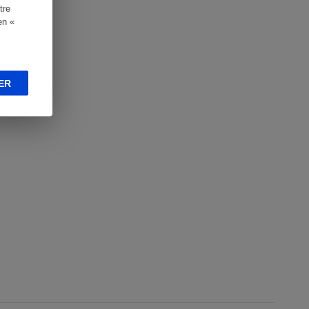
tre
en «
ER