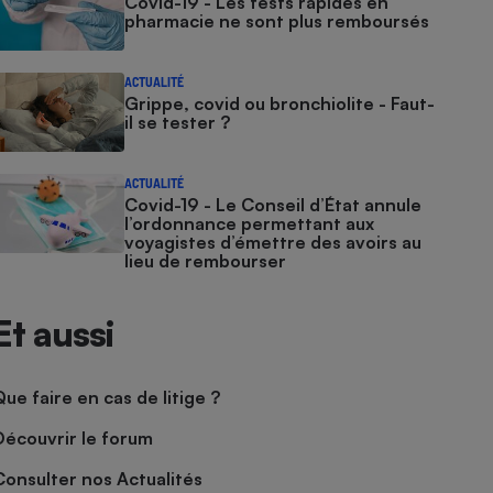
Covid-19 - Les tests rapides en
pharmacie ne sont plus remboursés
ACTUALITÉ
Grippe, covid ou bronchiolite - Faut-
il se tester ?
ACTUALITÉ
Covid-19 - Le Conseil d’État annule
l’ordonnance permettant aux
voyagistes d’émettre des avoirs au
lieu de rembourser
Et aussi
Que faire en cas de litige ?
Découvrir le forum
Consulter nos Actualités