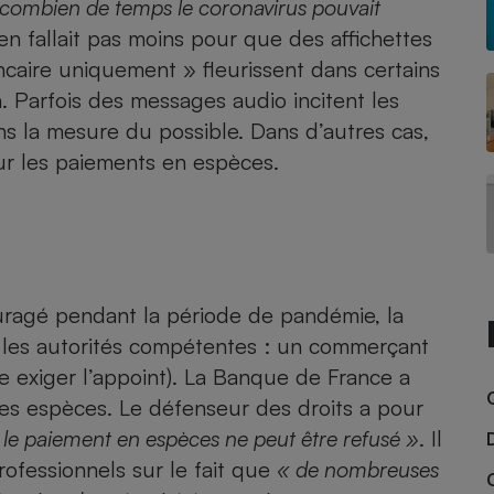
s combien de temps le coronavirus pouvait
n’en fallait pas moins pour que des affichettes
caire uniquement » fleurissent dans certains
 Parfois des messages audio incitent les
- Ustensile
Foie gras
ans la mesure du possible. Dans d’autres cas,
Aide auditive
ur les paiements en espèces.
r
Assurance vie
Poêle à granulés
gne - Comment choisir une
lle de champagne
uragé pendant la période de pandémie, la
en ligne
s les autorités compétentes : un commerçant
Ordinateur portable
ste exiger l’appoint). La Banque de France a
Crème solaire
Lave-vaisselle
r les espèces. Le défenseur des droits a pour
 le paiement en espèces ne peut être refusé »
. Il
rofessionnels sur le fait que
« de nombreuses