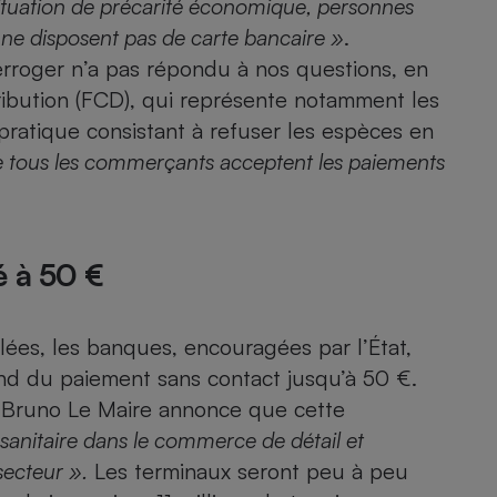
situation de précarité économique, personnes
Électricité - Gaz
 ne disposent pas de carte bancaire »
.
erroger n’a pas répondu à nos questions, en
Appareil photo
ribution (FCD), qui représente notamment les
numérique
Four encastrable
pratique consistant à refuser les espèces en
ue tous les commerçants acceptent les paiements
Lessive
é à 50 €
es, les banques, encouragées par l’État,
Aspirateur
ond du paiement sans contact jusqu’à 50 €.
 Bruno Le Maire annonce que cette
sanitaire dans le commerce de détail et
 secteur ».
Les terminaux seront peu à peu