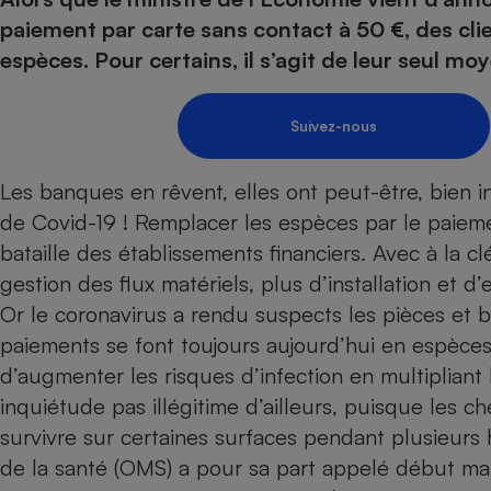
Energie
Nutrition
Assurance auto
paiement par carte sans contact à 50 €, des clie
-nous ?
Produit alimentaire
Carburant
Compar
Compar
Compar
Compar
espèces. Pour certains, il s’agit de leur seul m
pressi
Choisir son fioul
Assurance
Sécurité - Hygiène
Circulation routière
Choisir son pellet
Banque - Crédit
Crédit immobilier
Contrôle technique - 
Suivez-nous
Comparateur assurance emprunteur
Epargne - Fiscalité
Maison de retraite
Compara
Pièce détachée
Energie Moins Chère Ensemble
Comparatif réfrigérat
Comparatif casque au
Comparatif tondeuse
Les banques en rêvent, elles ont peut-être, bien 
Moto
de
Covid-19
! Remplacer les espèces par le paiem
Comparatif plaque à i
Comparatif barre de 
Comparatif poêle à g
Supermarché - Drive
bataille des établissements financiers. Avec à la clé
Comparatif hotte asp
Comparatif imprimant
Comparatif radiateur 
gestion des flux matériels, plus d’installation et d
Électricité - Gaz
Hygiène - Beauté
Comparatif climatiseu
Comparatif ordinateu
Or le coronavirus a rendu suspects les pièces et 
Tous les comparateurs
Maladie - Médecine -
Comparatif aspirateur
Comparatif ultrabook
Aménagement
paiements se font toujours aujourd’hui en espèc
Toutes les cartes interactives
Système de santé - C
Comparatif aspirateur
Comparatif tablette ta
Supermarché - Drive
d’augmenter les risques d’infection en multipliant 
Bricolage - Jardinage
Retraite
Comparatif cafetière
inquiétude pas illégitime d’ailleurs, puisque les 
Chauffage
Speedtest - Testez le débit de votre
survivre sur certaines surfaces pendant plusieurs 
Mutuelle
Comparatif robot cui
Image et son
Produit d'entretien
connexion Internet
de la santé (OMS) a pour sa part appelé début mar
Comparatif centrale 
Comparateur auto
Informatique
Sécurité domestique