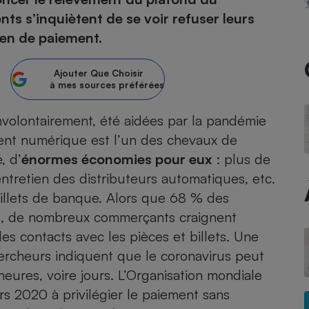
nts s’inquiètent de se voir refuser leurs
atif sèche-linge
atif smartphone
atif nettoyeur haute
ateur mutuelle
oyen de paiement.
on
Réparation
Ajouter
Que Choisir
à mes sources préférées
Obsèques - Pompes
teur des devis d’opticiens
funèbres
eur-congélateur
dio
 robot
involontairement, été aidées par la pandémie
ent numérique est l’un des chevaux de
nduction
son
ranulés
, d’
énormes économies pour eux
: plus de
irante
e multifonction
électrique
’entretien des distributeurs automatiques, etc.
Panneaux
r mobile
r portable
photovoltaïques
billets de banque. Alors que 68 % des
 Médicament
 balai
es, de nombreux commerçants craignent
omplémentaire santé
 traîneau
ctile
Circuits courts et
les contacts avec les pièces et billets. Une
alimentation locale
Puériculture - Produit
 automatique
chercheurs indiquent que le coronavirus peut
pour bébé
heures, voire jours. L’Organisation mondiale
Banque en ligne
seur
s 2020 à privilégier le paiement sans
vapeur