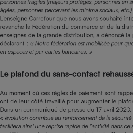
personnes fragiles (majeurs protégés, personnes en 
Radiateur électrique
âgées, personnes percevant les minima sociaux, etc.)
L’enseigne Carrefour que nous avons souhaité int
Téléphone mobile -
revanche la Fédération du commerce et de la dist
Smartphone
Plaque de cuisson à
enseignes de la grande distribution, a dénoncé la 
induction
déclarant :
« Notre fédération est mobilisée pour q
en espèces et par cartes bancaires. »
Climatiseur -
Ventilateur
Le plafond du sans-contact rehauss
Antivirus
Au moment où ces règles de paiement sont rappelé
Climatiseur -
ont de leur côté travaillé pour augmenter le plaf
Ventilateur
Dans un communiqué de presse du 17 avril 2020,
« évolution contribue au renforcement de la sécurité 
facilitera ainsi une reprise rapide de l’activité dans ce