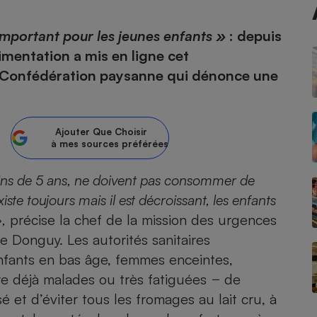
 important pour les jeunes enfants »
: depuis
Alimentation a mis en ligne cet
- Ustensile
a Confédération paysanne qui dénonce une
Foie gras
Aide auditive
r
Assurance vie
Ajouter
Que Choisir
à mes sources préférées
oins de 5 ans, ne doivent pas consommer de
Poêle à granulés
gne - Comment choisir une
lle de champagne
xiste toujours mais il est décroissant, les enfants
en ligne
,
précise la chef de la mission des urgences
Ordinateur portable
re Donguy. Les autorités sanitaires
Crème solaire
Lave-vaisselle
fants en bas âge, femmes enceintes,
e déjà malades ou très fatiguées − de
é et d’éviter tous les fromages au lait cru, à