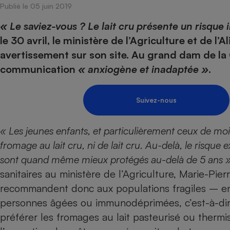
Publié le 05 juin 2019
Internet
« Le saviez-vous ? Le lait cru présente un risque
Gros électroménager
Téléphonie
le 30 avril, le ministère de l’Agriculture et de l’
Petit électroménager 
avertissement sur son site. Au grand dam de l
Complément
alimentaire
communication
« anxiogène et inadaptée »
.
Mutuelle
Assurance emprunteu
Suivez-nous
« Les jeunes enfants, et particulièrement ceux de m
Matelas
Champa
boutei
fromage au lait cru, ni de lait cru. Au-delà, le risque e
Banque 
sont quand même mieux protégés au-delà de 5 ans »
Téléviseur
sanitaires au ministère de l’Agriculture, Marie-Pier
Antimoustique
Lave-linge
recommandent donc aux populations fragiles – en
personnes âgées ou immunodéprimées, c’est-à-dir
préférer les fromages au lait pasteurisé ou thermis