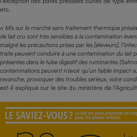
l’exception des pâtes pressées cuites de type em
Radiateur électrique
etc.
Téléphone mobile -
« Mis sur le marché sans traitement thermique préalabl
Smartphone
Plaque de cuisson à
de lait cru sont très sensibles à la contamination éven
induction
malgré les précautions prises par les [éleveurs], l’inf
traite peuvent conduire à une contamination du lait 
présentes dans le tube digestif des ruminantes (Salmone
Climatiseur -
Ventilateur
contaminations peuvent n’avoir qu’un faible impact su
revanche, provoquer des troubles sérieux, voire cond
est-il expliqué sur le site du ministère de l’Agricult
Antivirus
Climatiseur -
Ventilateur