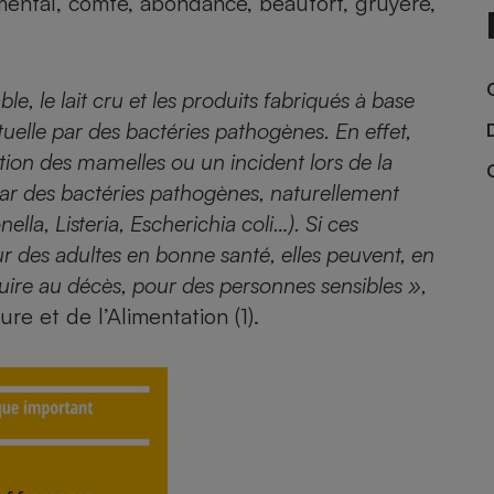
mental, comté, abondance, beaufort, gruyère,
Électricité - Gaz
Appareil photo
e, le lait cru et les produits fabriqués à base
numérique
Four encastrable
tuelle par des bactéries pathogènes. En effet,
ection des mamelles ou un incident lors de la
par des bactéries pathogènes, naturellement
lla, Listeria, Escherichia coli…). Si ces
Lessive
r des adultes en bonne santé, elles peuvent, en
uire au décès, pour des personnes sensibles »,
ure et de l’Alimentation (1).
Aspirateur