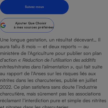
Suivez-nous
Petit électroménager - U
Complément
alimentaire
Mutuelle
Assurance emprunteur
Ajouter
Que Choisir
à mes sources préférées
Une longue gestation, un résultat décevant… Il
aura fallu 8 mois – et deux reports – au
Matelas
Champagne
bouteille
ministère de l’Agriculture pour publier son plan
Banque en 
d’action
«
Réduction de l’utilisation des additifs
Téléviseur
nitrites/nitrates dans l’alimentation »
, qui fait suite
Antimoustique
Lave-linge
au
rapport de l’Anses sur les risques liés aux
nitrites dans les charcuteries
, publié en juillet
2022. Ce plan satisfera sans doute l’industrie
charcutière, mais sûrement pas les associations
Radiateur électrique
réclamant l’interdiction pure et simple des nitrites
et nitrates dans les charcuteries.