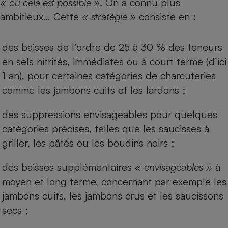
«
où cela est possible »
. On a connu plus
ambitieux… Cette
«
stratégie »
consiste en :
Cafetière à expressos
des baisses de l’ordre de 25 à 30 % des teneurs
en sels nitrités, immédiates ou à court terme (d’ici
1 an), pour certaines catégories de charcuteries
comme les jambons cuits et les lardons ;
des suppressions envisageables pour quelques
Robot ménager
catégories précises, telles que les saucisses à
griller, les pâtés ou les boudins noirs ;
des baisses supplémentaires
«
envisageables
»
à
moyen et long terme, concernant par exemple les
jambons cuits, les jambons crus et les saucissons
secs ;