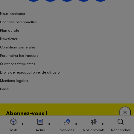
Nous contacter
Données personnelles
Plan du site
Newsletter
Conditions générales
Paramétrer les traceurs
Questions fréquentes
Droits de reproduction et de diffusion
Mentions légales
Panel
Association indépendante de l’État, des syndicats, des producteurs et des
Abonnez-vous !
distributeurs depuis 1951.
Bénéficiez d'une expertise unique tout en soutenant
une association 100 % indépendante de l'Etat, des
Tests
Actus
Services
Nos combats
Rechercher