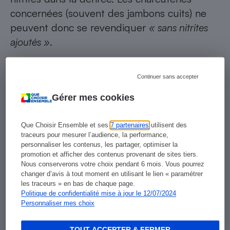
concernées (souvent des jambons cuits) ne
peuvent donc se revendiquer
« sans nitrites
ajoutés »
.
Par ailleurs, ces préparations, ainsi que divers
Continuer sans accepter
« extraits végétaux »
(de thé vert, de raisin,
Gérer mes cookies
riches en polyphénols, etc.) sont utilisés par
les fabricants de façon similaire à des additifs,
Que Choisir Ensemble et ses
7 partenaires
utilisent des
et devraient donc être considérées comme
traceurs pour mesurer l’audience, la performance,
tels. Ce qui impliquerait le respect de la
personnaliser les contenus, les partager, optimiser la
promotion et afficher des contenus provenant de sites tiers.
réglementation européenne qui les encadre.
Nous conserverons votre choix pendant 6 mois. Vous pourrez
Or, présentés comme de simples ingrédients
changer d’avis à tout moment en utilisant le lien « paramétrer
les traceurs » en bas de chaque page.
« naturels »
, ils sont en réalité
« présumés être
Politique de confidentialité mise à jour le 12/07/2024
des additifs non autorisés »
, avertit le ministère
Personnaliser mes choix
de l’Agriculture.
TOUT ACCEPTER & FERMER