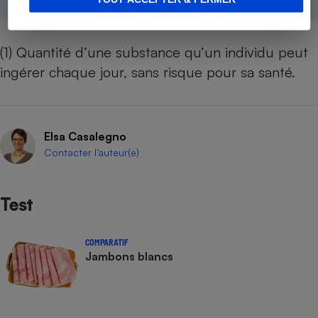
(1) Quantité d’une substance qu’un individu peut
ingérer chaque jour, sans risque pour sa santé.
Elsa Casalegno
Contacter l’auteur(e)
Test
COMPARATIF
Jambons blancs