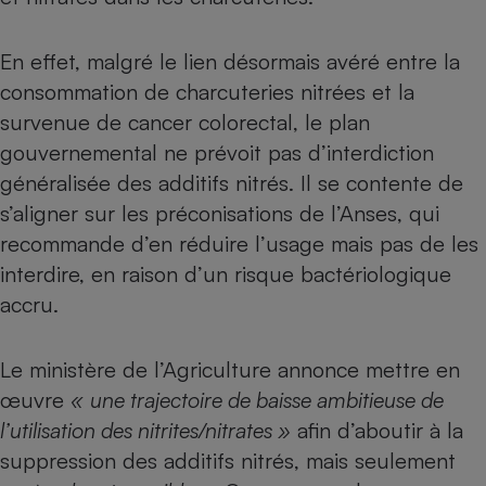
Téléphone mobile -
Smartphone
Plaque de cuisson à
En effet, malgré le
lien désormais avéré entre la
induction
consommation de charcuteries nitrées et la
survenue de cancer colorectal
, le plan
gouvernemental ne prévoit pas d’interdiction
Climatiseur -
Ventilateur
généralisée des additifs nitrés. Il se contente de
s’aligner sur les préconisations de l’Anses, qui
recommande d’en réduire l’usage mais pas de les
Antivirus
interdire, en raison d’un risque bactériologique
Climatiseur -
accru.
Ventilateur
Le ministère de l’Agriculture annonce mettre en
œuvre
«
une trajectoire de baisse ambitieuse de
l’utilisation des nitrites/nitrates »
afin d’aboutir à la
suppression des additifs nitrés, mais seulement