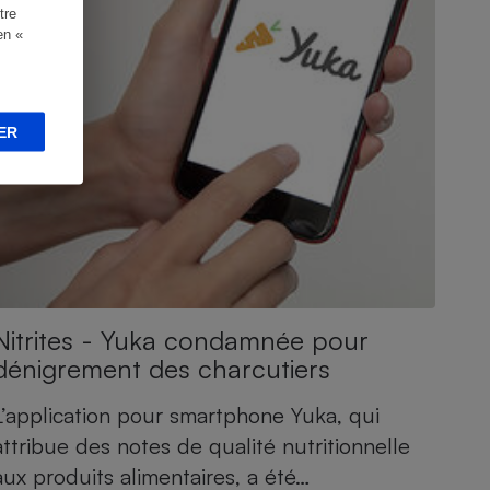
tre
en «
ER
Nitrites - Yuka condamnée pour
dénigrement des charcutiers
L’application pour smartphone Yuka, qui
attribue des notes de qualité nutritionnelle
aux produits alimentaires, a été…