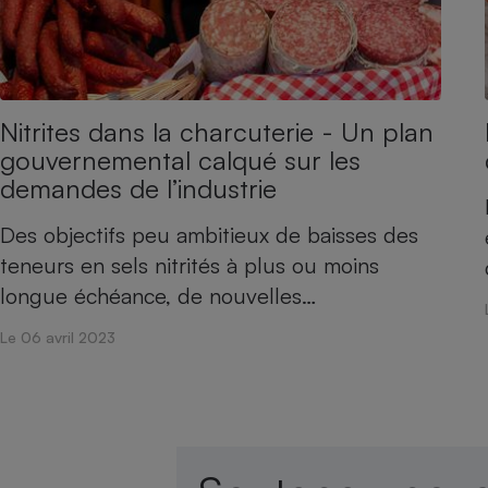
Radiateur électrique
Téléphone mobile -
Smartphone
Plaque de cuisson à
Nitrites dans la charcuterie - Un plan
induction
gouvernemental calqué sur les
demandes de l’industrie
Climatiseur -
Des objectifs peu ambitieux de baisses des
Ventilateur
teneurs en sels nitrités à plus ou moins
longue échéance, de nouvelles…
Antivirus
Le 06 avril 2023
Climatiseur -
Ventilateur