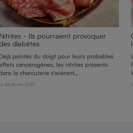
Électricité - Gaz
Appareil photo
numérique
Four encastrable
Nitrites - Ils pourraient provoquer
des diabètes
Déjà pointés du doigt pour leurs probables
Lessive
effets cancérogènes, les nitrites présents
dans la charcuterie s’avèrent…
Le 28 janvier 2023
Aspirateur