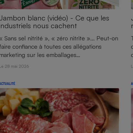
Jambon blanc (vidéo) - Ce que les
industriels nous cachent
- Ustensile
Foie gras
« Sans sel nitrité », « zéro nitrite »... Peut-on
Aide auditive
r
Assurance vie
faire confiance à toutes ces allégations
marketing sur les emballages…
Le 28 mai 2026
Poêle à granulés
gne - Comment choisir une
lle de champagne
ACTUALITÉ
A
en ligne
Ordinateur portable
Crème solaire
Lave-vaisselle