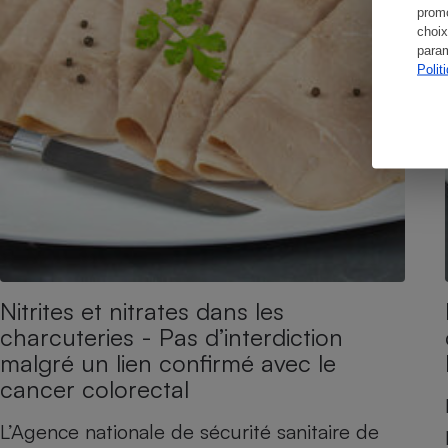
promo
choix
param
Polit
Nitrites et nitrates dans les
charcuteries - Pas d’interdiction
malgré un lien confirmé avec le
cancer colorectal
L’Agence nationale de sécurité sanitaire de