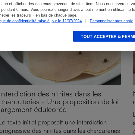
tion et afficher des contenus provenant de sites tiers. Nous conserverons vo
 pendant 6 mois. Vous pourrez changer d’avis à tout moment en utilisant le li
étrer les traceurs » en bas de chaque page.
ique de confidentialité mise à jour le 12/07/2024
|
Personnaliser mes choix
TOUT ACCEPTER & FERM
Interdiction des nitrites dans les
charcuteries - Une proposition de loi
largement édulcorée
Le texte initial proposait une interdiction
progressive des nitrites dans les charcuteries