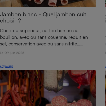
Internet
Jambon blanc - Quel jambon cuit
Gros électroménager
Téléphonie
choisir ?
Petit électroménager 
Complément
alimentaire
Choix ou supérieur, au torchon ou au
Mutuelle
Assurance emprunteu
bouillon, avec ou sans couenne, réduit en
sel, conservation avec ou sans nitrite……
Le 09 juin 2026
Matelas
Champa
boutei
ACTUALITÉ
Banque 
Téléviseur
Antimoustique
Lave-linge