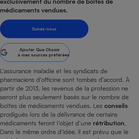
pression
exclusivement du nombre de boîtes de
Choisir son fioul
Assurance
Sécurité - Hygiène
Circulation routière
médicaments vendues.
Choisir son pellet
Crédit immobilier
Banque - Crédit
Contrôle technique - Rép
Comparateur assurance emprunteur
Maison de retraite
Epargne - Fiscalité
Comparateu
Pièce détachée
Suivez-nous
Energie Moins Chère Ensemble
Comparatif réfrigérateur
Comparatif casque audio
Comparatif tondeuse ro
Moto
Comparatif plaque à indu
Comparatif barre de son
Comparatif poêle à gran
Supermarché - Drive
Ajouter
Que Choisir
Comparatif hotte aspira
Comparatif imprimante m
Comparatif radiateur éle
à mes sources préférées
Électricité - Gaz
Hygiène - Beauté
Comparatif climatiseur m
Comparatif ordinateur p
L’assurance maladie et les syndicats de
Tous les comparateurs
Maladie - Médecine - Mé
Comparatif aspirateur bal
Comparatif ultrabook
Aménagement
pharmaciens d’officine sont tombés d’accord. À
Toutes les cartes interactives
Système de santé - Com
Comparatif aspirateur tr
Comparatif tablette tacti
Supermarché - Drive
Bricolage - Jardinage
partir de 2013, les revenus de la profession ne
Retraite
Comparatif cafetière au
seront plus seulement basés sur le nombre de
Chauffage
Speedtest - Testez le débit de votre
boîtes de médicaments vendues. Les
conseils
Mutuelle
Comparatif robot cuiseu
Image et son
Produit d'entretien
connexion Internet
prodigués lors de la délivrance de certains
Comparatif centrale vap
Comparateur auto
Informatique
Sécurité domestique
médicaments feront l’objet d’une
rétribution
.
Internet
Dans le même ordre d’idée, il est prévu que le
Gros électroménager
Téléphonie