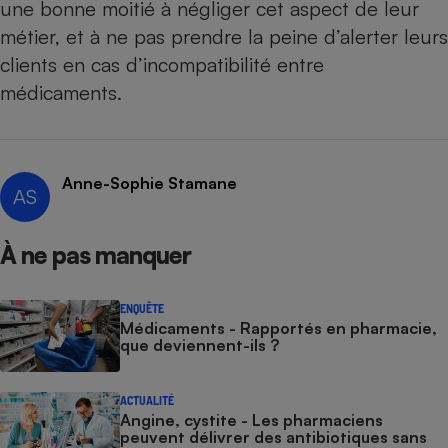
une bonne moitié à négliger cet aspect de leur
Téléphone mobile -
Smartphone
métier, et à ne pas prendre la peine d’alerter leurs
Plaque de cuisson à
induction
clients en cas d’
incompatibilité entre
médicaments
.
Climatiseur -
Ventilateur
Anne-Sophie Stamane
AS
Antivirus
À ne pas manquer
Climatiseur -
Ventilateur
ENQUÊTE
Médicaments - Rapportés en pharmacie,
que deviennent-ils ?
ACTUALITÉ
Angine, cystite - Les pharmaciens
peuvent délivrer des antibiotiques sans