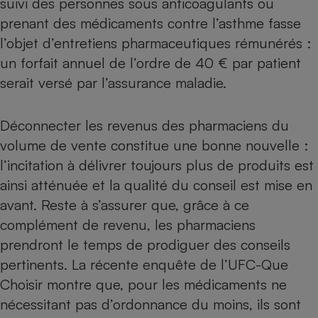
suivi des personnes sous anticoagulants ou
prenant des médicaments contre l’asthme fasse
Petit électroménager - U
Complément
l’objet d’entretiens pharmaceutiques rémunérés :
alimentaire
Mutuelle
un forfait annuel de l’ordre de 40 € par patient
Assurance emprunteur
serait versé par l’assurance maladie.
Déconnecter les revenus des pharmaciens du
Matelas
Champagne
volume de vente constitue une bonne nouvelle :
bouteille
Banque en 
l’incitation à délivrer toujours plus de produits est
ainsi atténuée et la qualité du conseil est mise en
Téléviseur
Antimoustique
avant. Reste à s’assurer que, grâce à ce
Lave-linge
complément de revenu, les pharmaciens
prendront le temps de prodiguer des conseils
pertinents. La récente
enquête de l’UFC-Que
Radiateur électrique
Choisir
montre que, pour les médicaments ne
nécessitant pas d’ordonnance du moins, ils sont