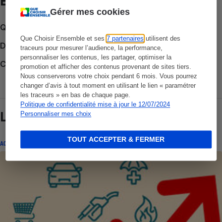
Et aussi
Gérer mes cookies
Que faire en cas de litige ?
Que Choisir Ensemble et ses
7 partenaires
utilisent des
Découvrir le forum
traceurs pour mesurer l’audience, la performance,
personnaliser les contenus, les partager, optimiser la
Consulter nos Actualités
promotion et afficher des contenus provenant de sites tiers.
Nous conserverons votre choix pendant 6 mois. Vous pourrez
changer d’avis à tout moment en utilisant le lien « paramétrer
les traceurs » en bas de chaque page.
Politique de confidentialité mise à jour le 12/07/2024
Lire aussi
Personnaliser mes choix
TOUT ACCEPTER & FERMER
ACTUALITÉ