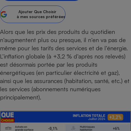
Petit électroménager - U
Ajouter
Que Choisir
Complément
à mes sources préférées
alimentaire
Mutuelle
Assurance emprunteur
Alors que les prix des produits du quotidien
n’augmentent plus ou presque, il n’en va pas de
même pour les tarifs des services et de l’énergie.
L’inflation globale (à +3,2 % d’après nos relevés)
Matelas
Champagne
bouteille
est désormais portée par les produits
Banque en 
énergétiques (en particulier
électricité et gaz
),
Téléviseur
ainsi que les assurances (habitation, santé, etc.) et
Antimoustique
Lave-linge
les services (abonnements numériques
principalement).
Radiateur électrique