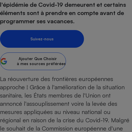
pression
Choisir son fioul
Assurance
l'épidémie de Covid-19 demeurent et certains
Sécurité - Hygiène
Circulation routière
éléments sont à prendre en compte avant de
Choisir son pellet
Crédit immobilier
Banque - Crédit
Contrôle technique - Rép
programmer ses vacances.
Comparateur assurance emprunteur
Maison de retraite
Epargne - Fiscalité
Comparateu
Pièce détachée
Energie Moins Chère Ensemble
Comparatif réfrigérateur
Comparatif casque audio
Comparatif tondeuse ro
Moto
Suivez-nous
Comparatif plaque à indu
Comparatif barre de son
Comparatif poêle à gran
Supermarché - Drive
Comparatif hotte aspira
Comparatif imprimante m
Comparatif radiateur éle
Électricité - Gaz
Ajouter
Que Choisir
Hygiène - Beauté
Comparatif climatiseur m
Comparatif ordinateur p
à mes sources préférées
Tous les comparateurs
Maladie - Médecine - Mé
Comparatif aspirateur bal
Comparatif ultrabook
Aménagement
Toutes les cartes interactives
La réouverture des frontières européennes
Système de santé - Com
Comparatif aspirateur tr
Comparatif tablette tacti
Supermarché - Drive
Bricolage - Jardinage
approche ! Grâce à l'amélioration de la situation
Retraite
Comparatif cafetière au
Chauffage
sanitaire, les États membres de l'Union ont
Speedtest - Testez le débit de votre
Mutuelle
Comparatif robot cuiseu
Image et son
Produit d'entretien
annoncé l'assouplissement voire la levée des
connexion Internet
Comparatif centrale vap
Comparateur auto
mesures appliquées au niveau national ou
Informatique
Sécurité domestique
régional en raison de la
crise du Covid-19
. Malgré
Internet
le souhait de la Commission européenne d'une
Gros électroménager
Téléphonie