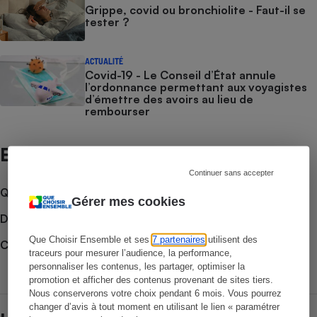
Grippe, covid ou bronchiolite - Faut-il se
tester ?
ACTUALITÉ
Covid-19 - Le Conseil d’État annule
l’ordonnance permettant aux voyagistes
d’émettre des avoirs au lieu de
rembourser
Et aussi
Continuer sans accepter
Que faire en cas de litige ?
Gérer mes cookies
Découvrir le forum
Que Choisir Ensemble et ses
7 partenaires
utilisent des
Consulter nos Actualités
traceurs pour mesurer l’audience, la performance,
personnaliser les contenus, les partager, optimiser la
promotion et afficher des contenus provenant de sites tiers.
Nous conserverons votre choix pendant 6 mois. Vous pourrez
changer d’avis à tout moment en utilisant le lien « paramétrer