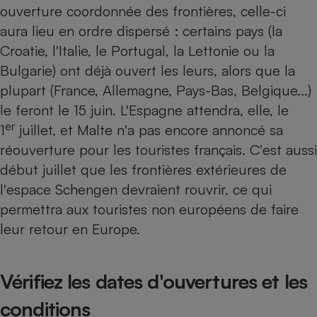
ouverture coordonnée des frontières, celle-ci
Petit électroménager - U
aura lieu en ordre dispersé : certains pays (la
Complément
alimentaire
Croatie, l'Italie, le Portugal, la Lettonie ou la
Mutuelle
Assurance emprunteur
Bulgarie) ont déjà ouvert les leurs, alors que la
plupart (France, Allemagne, Pays-Bas, Belgique...)
le feront le 15 juin. L'Espagne attendra, elle, le
er
1
juillet, et Malte n'a pas encore annoncé sa
Matelas
Champagne
réouverture pour les touristes français. C'est aussi
bouteille
Banque en 
début juillet que les frontières extérieures de
Téléviseur
l'espace Schengen devraient rouvrir, ce qui
Antimoustique
Lave-linge
permettra aux touristes non européens de faire
leur retour en Europe.
Vérifiez les dates d'ouvertures et les
Radiateur électrique
conditions