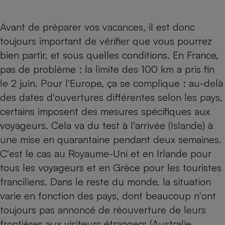
Téléphone mobile -
Smartphone
Plaque de cuisson à
Avant de préparer vos vacances, il est donc
induction
toujours important de vérifier que vous pourrez
bien partir, et sous quelles conditions. En France,
pas de problème : la limite des 100 km a pris fin
Climatiseur -
le 2 juin. Pour l'Europe, ça se complique : au-delà
Ventilateur
des dates d'ouvertures différentes selon les pays,
certains imposent des mesures spécifiques aux
Antivirus
voyageurs. Cela va du test à l'arrivée (Islande) à
Climatiseur -
une mise en quarantaine pendant deux semaines.
Ventilateur
C'est le cas au Royaume-Uni et en Irlande pour
tous les voyageurs et en Grèce pour les touristes
franciliens. Dans le reste du monde, la situation
varie en fonction des pays, dont beaucoup n'ont
toujours pas annoncé de réouverture de leurs
frontières aux visiteurs étrangers (Australie,