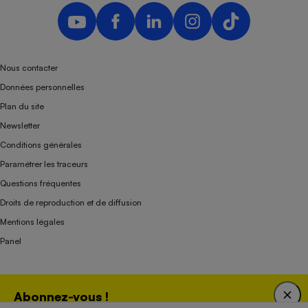
Nous contacter
Données personnelles
Plan du site
Newsletter
Conditions générales
Paramétrer les traceurs
Questions fréquentes
Droits de reproduction et de diffusion
Mentions légales
Panel
Association indépendante de l’État, des syndicats, des producteurs et des
Abonnez-vous !
distributeurs depuis 1951.