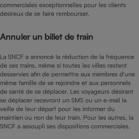
commerciales exceptionnelles pour les clients
Petit électroménager - U
désireux de se faire rembourser.
Complément
alimentaire
Mutuelle
Assurance emprunteur
Annuler un billet de train
La SNCF a annoncé la réduction de la fréquence
Matelas
Champagne
de ses trains, même si toutes les villes restent
bouteille
Banque en 
desservies afin de permettre aux membres d'une
Téléviseur
même famille de se rejoindre et aux personnels
Antimoustique
Lave-linge
de santé de se déplacer. Les voyageurs désirant
se déplacer recevront un SMS ou un e-mail la
veille de leur départ pour les informer du
maintien ou non de leur train. Pour les autres, la
Radiateur électrique
SNCF a assoupli ses dispositions commerciales.