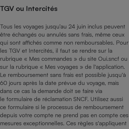
Téléphone mobile -
TGV ou Intercités
Smartphone
Plaque de cuisson à
induction
Tous les voyages jusqu’au 24 juin inclus peuvent
être échangés ou annulés sans frais, même ceux
qui sont affichés comme non remboursables. Pour
Climatiseur -
Ventilateur
les TGV et Intercités, il faut se rendre sur la
rubrique « Mes commandes » du site Oui.sncf ou
sur la rubrique « Mes voyages » de l'application.
Antivirus
Le remboursement sans frais est possible jusqu'à
Climatiseur -
Ventilateur
60 jours après la date prévue du voyage, mais
dans ce cas la demande doit se faire via
le formulaire de réclamation SNCF. Utilisez aussi
ce formulaire si le processus de remboursement
depuis votre compte ne prend pas en compte ces
mesures exceptionnelles. Ces règles s'appliquent