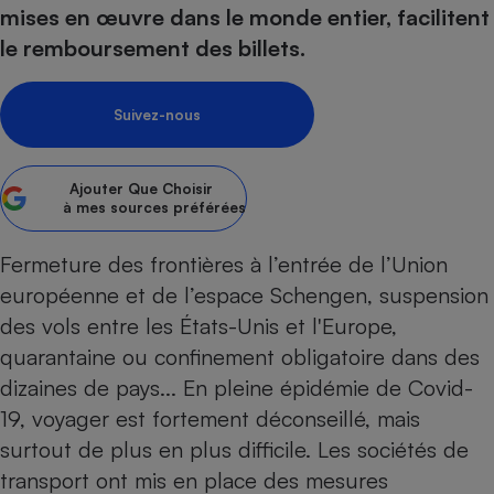
pression
Choisir son fioul
Assurance
mises en œuvre dans le monde entier, facilitent
Sécurité - Hygiène
Circulation routière
le remboursement des billets.
Choisir son pellet
Crédit immobilier
Banque - Crédit
Contrôle technique - Rép
Comparateur assurance emprunteur
Maison de retraite
Epargne - Fiscalité
Comparateu
Pièce détachée
Suivez-nous
Energie Moins Chère Ensemble
Comparatif réfrigérateur
Comparatif casque audio
Comparatif tondeuse ro
Moto
Comparatif plaque à indu
Comparatif barre de son
Comparatif poêle à gran
Supermarché - Drive
Ajouter
Que Choisir
Comparatif hotte aspira
Comparatif imprimante m
Comparatif radiateur éle
à mes sources préférées
Électricité - Gaz
Hygiène - Beauté
Comparatif climatiseur m
Comparatif ordinateur p
Tous les comparateurs
Fermeture des frontières à l’entrée de l’Union
Maladie - Médecine - Mé
Comparatif aspirateur bal
Comparatif ultrabook
Aménagement
Toutes les cartes interactives
européenne et de l’espace Schengen, suspension
Système de santé - Com
Comparatif aspirateur tr
Comparatif tablette tacti
Supermarché - Drive
Bricolage - Jardinage
des vols entre les États-Unis et l'Europe,
Retraite
Comparatif cafetière au
Chauffage
quarantaine ou confinement obligatoire dans des
Speedtest - Testez le débit de votre
Mutuelle
Comparatif robot cuiseu
Image et son
Produit d'entretien
dizaines de pays... En pleine épidémie de Covid-
connexion Internet
Comparatif centrale vap
Comparateur auto
19, voyager est fortement déconseillé, mais
Informatique
Sécurité domestique
surtout de plus en plus difficile. Les sociétés de
Internet
transport ont mis en place des mesures
Gros électroménager
Téléphonie