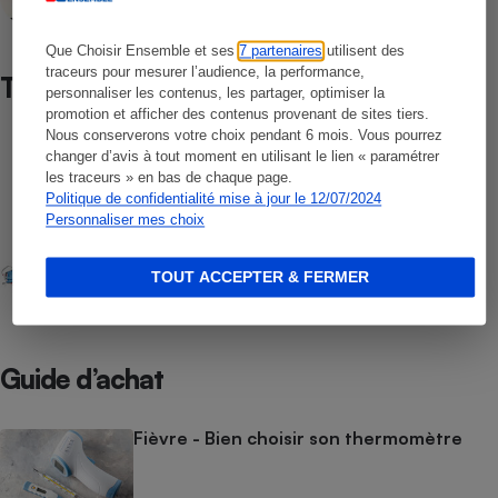
Que Choisir Ensemble et ses
7 partenaires
utilisent des
traceurs pour mesurer l’audience, la performance,
Test
personnaliser les contenus, les partager, optimiser la
promotion et afficher des contenus provenant de sites tiers.
Nous conserverons votre choix pendant 6 mois. Vous pourrez
COMPARATIF
changer d’avis à tout moment en utilisant le lien « paramétrer
Thermomètres
les traceurs » en bas de chaque page.
Politique de confidentialité mise à jour le 12/07/2024
Personnaliser mes choix
COMPARATIF
Covid-19 - Test de 18 masques en tissu
TOUT ACCEPTER & FERMER
maison
Guide d’achat
Fièvre - Bien choisir son thermomètre